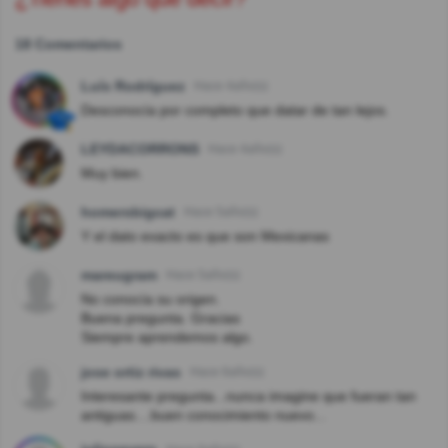
18 Comentarios
Luís Rodríguez
Hace 4año(s)
Desconocía por completo que datar de tan lejos.
LEYDACORRONS
Hace 4año(s)
Muy bien.
homersbigcat
Hace 5año(s)
Y el dato exacto es que son Mexicanas
mareugram
Hace 5año(s)
No conocía su origen.
Buena pregunta. Gracias
Siempre aprendemos algo.
jose ortiz rivas
Hace 6año(s)
Interesante pregunta...nunca imagine que fueran tan
antiguas....buen conocimiento nuevo...