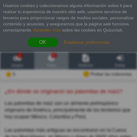
Usamos cookies y coleccionamos alguna información sobre ti para
realzar tu experiencia de nuestro sitio web; usamos servicios de
terceros para proporcionar rasgos de medios sociales, personalizar
contenido y anuncios, y asegurarnos que la página web funciona
correctamente.
Aprender más
sobre las cookies en Quizzclub.
OK
Establecer preferencias
2
6
Juegos
Trivia
Historias
Entrar
0
Probar las inderectas
¿En dónde se originaron las palomitas de maíz?
Las palomitas de maíz son un alimento prehispánico
originario de América, principalmente de los territorios que
hoy ocupan México, Colombia y Perú.
Las palomitas más antiguas se encontraron en la Cueva
de los Murciélagos, en México y datan de 5600 años antes