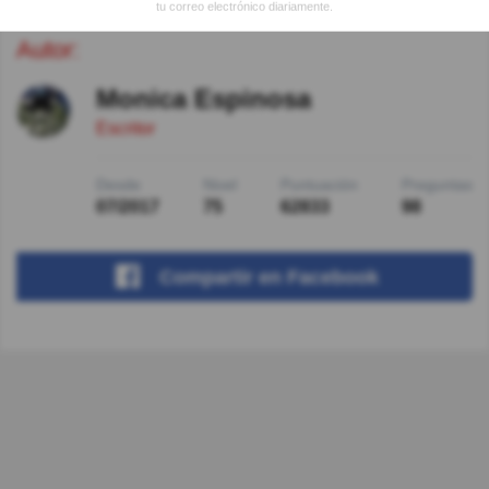
tu correo electrónico diariamente.
Autor:
Monica Espinosa
Escritor
Desde
Nivel
Puntuación
Preguntas
07/2017
75
62833
98
Compartir
en Facebook