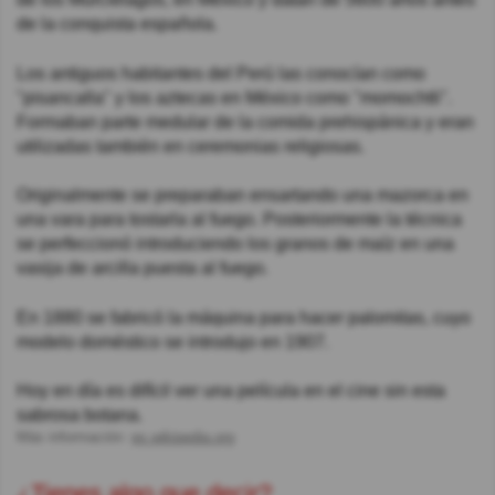
de la conquista española.
Los antiguos habitantes del Perú las conocían como
"pisancalla" y los aztecas en México como "momochtli".
Formaban parte medular de la comida prehispánica y eran
utilizadas también en ceremonias religiosas.
Originalmente se preparaban ensartando una mazorca en
una vara para tostarla al fuego. Posteriormente la técnica
se perfeccionó introduciendo los granos de maíz en una
vasija de arcilla puesta al fuego.
En 1880 se fabricó la máquina para hacer palomitas, cuyo
modelo doméstico se introdujo en 1907.
Hoy en día es difícil ver una película en el cine sin esta
sabrosa botana.
Más información:
es.wikipedia.org
¿Tienes algo que decir?