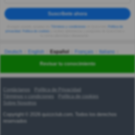
Suscríbete ahora
Al seguir usando, aceptas los
Términos y condiciones
de Quizzclub,
Política de
privacidad
,
Política de cookies
y recibes adivinanzas y preguntas de QuizzClub a
tu correo electrónico diariamente.
Deutsch
English
Español
Français
Italiano
Nederlands
Polski
Português
Svenska
Türkçe
Revisar tu conocimiento
Русский
Українська
हिन्दी
한국어
汉语
漢語
Contáctanos
Política de Privacidad
Términos y condiciones
Política de cookies
Sobre Nosotros
Copyright © 2026 quizzclub.com. Todos los derechos
reservados