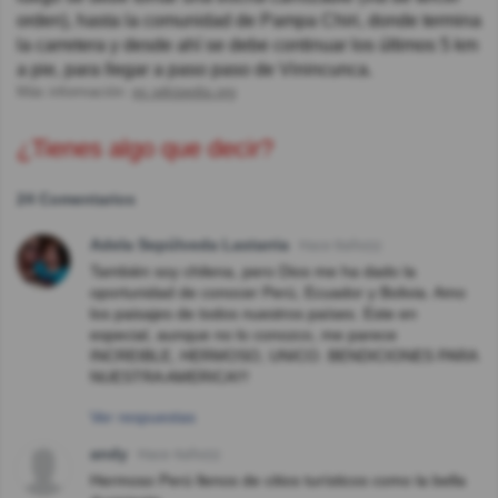
orden), hasta la comunidad de Pampa Chiri, donde termina
la carretera y desde ahí se debe continuar los últimos 5 km
a pie, para llegar a paso paso de Vinincunca.
Más información:
es.wikipedia.org
¿Tienes algo que decir?
24 Comentarios
Adela Sepúlveda Lastarria
Hace 8año(s)
También soy chilena, pero Dios me ha dado la
oportunidad de conocer Perú, Ecuador y Bolivia. Amo
los paisajes de todos nuestros países. Este en
especial, aunque no lo conozco, me parece
INCREIBLE, HERMOSO, UNICO. BENDICIONES PARA
NUESTRA AMERICA!!!
Ver respuestas
andy
Hace 4año(s)
Hermoso Perú llenos de citios turísticos como la bella