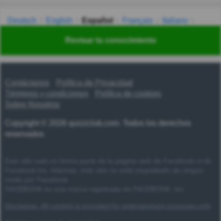
Deutsch
English
Español
Français
Italiano
Nederlands
Polski
Português
Svenska
Türkçe
Revisar tu conocimiento
Русский
Українська
हिन्दी
한국어
汉语
漢語
Contáctanos
Política de Privacidad
Términos y condiciones
Política de cookies
Sobre Nosotros
Copyright © 2026 quizzclub.com. Todos los derechos
reservados
Este sitio web no forma parte de la página web de Facebook ni de
Facebook Inc. Además, este sitio no está respaldado de ningún
modo por Facebook.
FACEBOOK es una marca registrada de FACEBOOK, Inc.
Disclaimer: All content is provided for entertainment purposes only