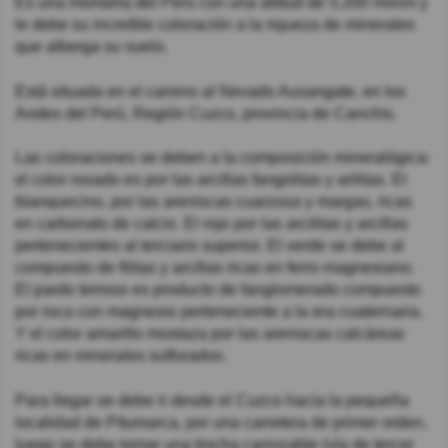
Es una montaña del Perú con una altitud de 5.200 msnm y
le debe su increíble coloración a la riqueza de minerales
que alberga su suelo.
Está situada en el camino al Nevado Ausangate, en los
Andes del Perú, Región Cuzco, provincia de Canchis.
Las coloraciones se deben a la composición mineralógica:
el color rosado es por las arcillas fangolitas y arilitas. El
blanquecino, por las areniscas cuarzosa y margas, ricas
en carbonato de calcio. El rojo por las arcilitas y arcillas
pertenecientes al terciario superior. El verde se debe al
compuesto de filitas y arcillas ricas en ferro magnesiano.
El pardo terroso es producto de fanglomerado compuesto
por roca con magnesio perteneciente a la era cuaternaria.
Y el color amarillo mostaza por las areniscas calcáreas
ricas en minerales sulfurados.
Para llegar se debe ir desde el Cuzco hacia la pequeña
localidad de Pitumarca, por una carretera de primer orden,
luego se debe tomar una trocha carrozable (vía de tercer