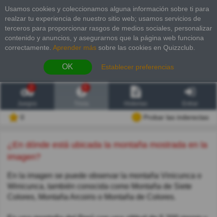
Usamos cookies y coleccionamos alguna información sobre ti para
realzar tu experiencia de nuestro sitio web; usamos servicios de
terceros para proporcionar rasgos de medios sociales, personalizar
contenido y anuncios, y asegurarnos que la página web funciona
correctamente.
Aprender más
sobre las cookies en Quizzclub.
OK
Establecer preferencias
2
6
Juegos
Trivia
Historias
Entrar
0
Probar las inderectas
¿En dónde está ubicada la montaña mostrada en la
imagen?
En la imagen se puede observar la montaña Vinicunca o
Winicunca, también conocida como Montaña de Siete
Colores, Montaña Arcoiris o Montaña de Colores.