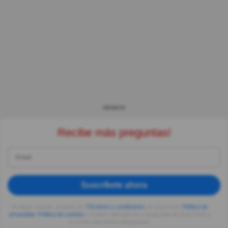
ANUNCIO
Recibe más preguntas!
Suscríbete ahora
Al seguir usando, aceptas los
Términos y condiciones
de Quizzclub,
Política de
privacidad
,
Política de cookies
y recibes adivinanzas y preguntas de QuizzClub a
tu correo electrónico diariamente.