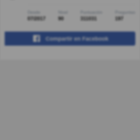
Desde
Nivel
Puntuación
Preguntas
07/2017
90
311031
197
Compartir
en Facebook