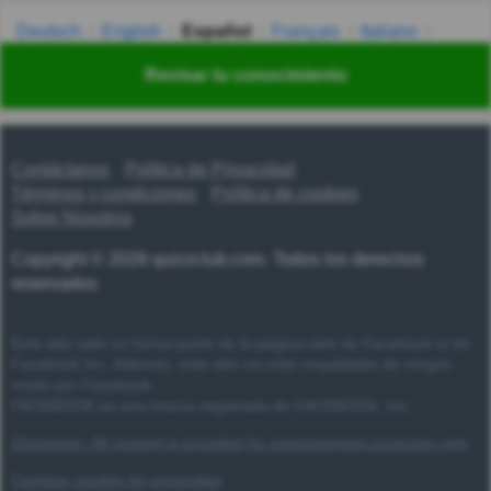
Deutsch
English
Español
Français
Italiano
Nederlands
Polski
Português
Svenska
Türkçe
Revisar tu conocimiento
Русский
Українська
हिन्दी
한국어
汉语
漢語
Contáctanos
Política de Privacidad
Términos y condiciones
Política de cookies
Sobre Nosotros
Copyright © 2026 quizzclub.com. Todos los derechos
reservados
Este sitio web no forma parte de la página web de Facebook ni de
Facebook Inc. Además, este sitio no está respaldado de ningún
modo por Facebook.
FACEBOOK es una marca registrada de FACEBOOK, Inc.
Disclaimer: All content is provided for entertainment purposes only
Cambiar ajustes de privacidad