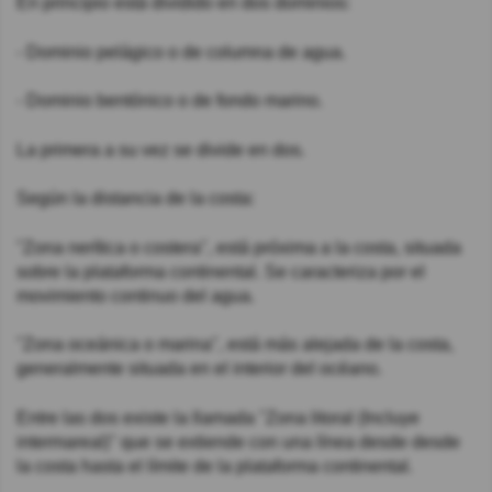
En principio está dividido en dos dominios:
- Dominio pelágico o de columna de agua.
- Dominio bentónico o de fondo marino.
La primera a su vez se divide en dos.
Según la distancia de la costa:
"Zona nerítica o costera", está próxima a la costa, situada
sobre la plataforma continental. Se caracteriza por el
movimiento continuo del agua.
"Zona oceánica o marina", está más alejada de la costa,
generalmente situada en el interior del océano.
Entre las dos existe la llamada "Zona litoral (Incluye
intermareal)" que se extiende con una línea desde desde
la costa hasta el límite de la plataforma continental.