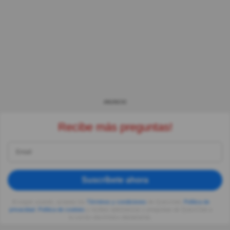
ANUNCIO
Recibe más preguntas!
Suscríbete ahora
Al seguir usando, aceptas los
Términos y condiciones
de Quizzclub,
Política de
privacidad
,
Política de cookies
y recibes adivinanzas y preguntas de QuizzClub a
tu correo electrónico diariamente.