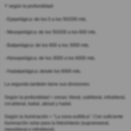
Y según la profundidad:
- Epipelágica: de los 0 a los 50/200 mts.
- Mesopelágica: de los 50/200 a los 600 mts.
- Batipelágica: de los 600 a los 3000 mts.
- Abisopelágica: de los 3000 a los 6000 mts.
- Hadalpelágica: desde los 6000 mts.
La segunda también tiene sus divisiones:
Según la profundidad = zonas: litoral, sublitoral, infralitoral,
circalitoral, batial, abisal y hadal.
Según la iluminación = "La zona eufótica": Con suficiente
iluminación solar para la fotosíntesis (supramareal,
mesolitoral e infralitoral).