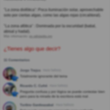
"La zona disfótica": Poca iluminación solar, aprovechable
solo por ciertas algas, como las algas rojas (circalitoral).
"La zona afótica" : Dominada por la oscuridad (batial,
abisal y hadal).
Más información:
es.wikipedia.org
¿Tienes algo que decir?
11 Comentarios
Jorge Trejos
Hace 5año(s)
Totalmente ignorante del tema
Ricardo C. Cufré
Hace 5año(s)
Pregunta confusa y por lógica se puede contestar bien
pero para la mirada de la escritora está mal .
Toribio Gardeazabal
Hace 5año(s)