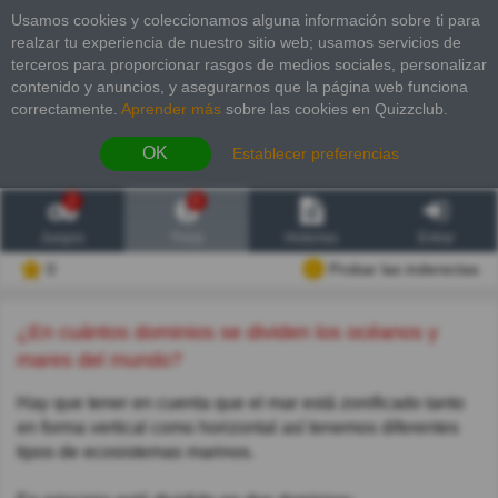
Usamos cookies y coleccionamos alguna información sobre ti para
realzar tu experiencia de nuestro sitio web; usamos servicios de
terceros para proporcionar rasgos de medios sociales, personalizar
contenido y anuncios, y asegurarnos que la página web funciona
correctamente.
Aprender más
sobre las cookies en Quizzclub.
OK
Establecer preferencias
2
6
Juegos
Trivia
Historias
Entrar
0
Probar las inderectas
¿En cuántos dominios se dividen los océanos y
mares del mundo?
Hay que tener en cuenta que el mar está zonificado tanto
en forma vertical como horizontal así tenemos diferentes
tipos de ecosistemas marinos.