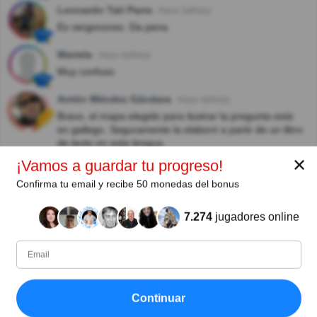
Leonardo Tati Parra
Hace 3año(s)
Es vergonzoso. Da pena
Mariela
Hace 4año(s)
Muy confuso
Antón Méndez Gándara
Hace 4año(s)
Bravo, el mapa elegido para ilustrar la pregunta está
en gallego. Seguramente la elaboró a partir de un libro
de texto en esta lengua.
✕
¡Vamos a guardar tu progreso!
Ver más comentarios
Confirma tu email y recibe 50 monedas del bonus
7.274
jugadores online
Autor:
Gladis Noemí Spataro
Continuar
Escritor