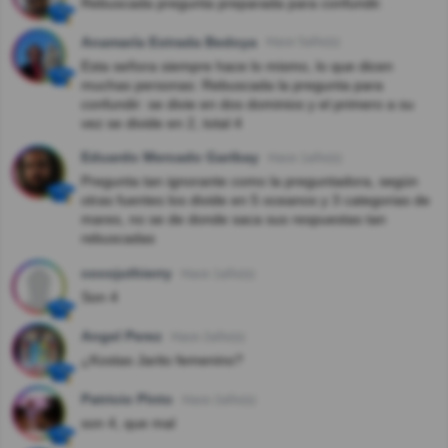
Rebuscada pregunta preparada para confundir.
Anamaría Estrada Bedoya
Hace 5año(s)
Esta señora siempre hace lo mismo, lo que dicen
muchas personas: Rebuscada la pregunta para
confundir: se divie en dos dominios y el primero a su
vez se divide en 2, total 4
Eduardo Mercado Garibay
Hace 1año(s)
Pregunta tan ignorante como la preguntadora, según
otras fuentes los divide en 5 oceanos y 3 categorias de
mares, no se de donde saca sus respuestas tan
rebuscadas
cocojuthierry
Hace 1año(s)
Son 4
Angel Perez
Hace 2año(s)
¿Kostas Jarito femenino?
Patricio Pinto
Hace 2año(s)
son 4, que mal