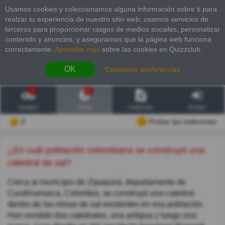
Usamos cookies y coleccionamos alguna información sobre ti para
realzar tu experiencia de nuestro sitio web; usamos servicios de
terceros para proporcionar rasgos de medios sociales, personalizar
contenido y anuncios, y asegurarnos que la página web funciona
correctamente.
Aprender más
sobre las cookies en Quizzclub.
OK
Establecer preferencias
2
6
Juegos
Trivia
Historias
Entrar
0
Probar las inderectas
¿En cuál población colombiana se construyó una
catedral de sal?
Cerca al municipio de Zipaquirá, departamento de
Cundinamarca, Colombia, se construyó una catedral
dentro de las minas de sal existentes en esa población.
Han existido dos catedrales, una antigua y luego una