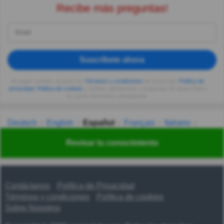
Recibe más preguntas!
Suscríbete ahora
Al seguir usando, aceptas los
Términos y condiciones
de Quizzclub,
Política de
privacidad
,
Política de cookies
y recibes adivinanzas y preguntas de QuizzClub a
tu correo electrónico diariamente.
Deutsch
English
Español
Français
Italiano
Nederlands
Polski
Português
Svenska
Türkçe
Revisar tu conocimiento
Русский
Українська
हिन्दी
한국어
汉语
漢語
Contáctanos
Política de Privacidad
Términos y condiciones
Política de cookies
Sobre Nosotros