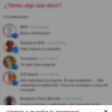
¿Tienes algo que decir?
6 Comentarios
RPO
Hace 3año(s)
Buena información
Deadpool M.D.
Hace 4año(s)
Faltó separar en párrafos
Texamora
Hace 7año(s)
Ya saliò èsta pregunta
H D García
Hace 7año(s)
Mal redactada la pregunta. En que población......Mal
redactada la explicación. Cerca al municipio o cerca del
municipio.
Benjamin Cano Morcillo
Hace 7año(s)
buena pregunta y explicación, una cosa que se de
mas.
✕