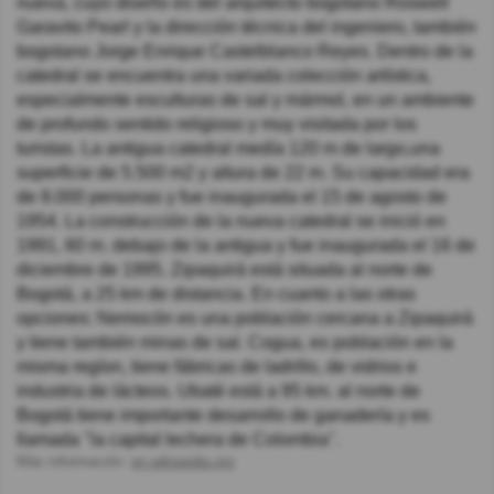
nueva, cuyo diseño es del arquitecto bogotano Roswell
Garavito Pearl y la dirección técnica del ingeniero, también
bogotano Jorge Enrique Castelblanco Reyes. Dentro de la
catedral se encuentra una variada colección artística,
especialmente esculturas de sal y mármol, en un ambiente
de profundo sentido religioso y muy visitada por los
turistas. La antigua catedral medía 120 m de largo,una
superficie de 5.500 m2 y altura de 22 m. Su capacidad era
de 8.000 personas y fue inaugurada el 15 de agosto de
1954. La construcción de la nueva catedral se inició en
1991, 60 m. debajo de la antigua y fue inaugurada el 16 de
diciembre de 1995. Zipaquirá está situada al norte de
Bogotá, a 25 km de distancia. En cuanto a las otras
opciones: Nemocón es una población cercana a Zipaquirá
y tiene también minas de sal. Cogua, es población en la
misma regíon, tiene fábricas de ladrillo, de vidrios e
industria de lácteos. Ubaté está a 95 km. al norte de
Bogotá tiene importante desarrollo de ganadería y es
llamada "la capital lechera de Colombia".
Más información:
en.wikipedia.org