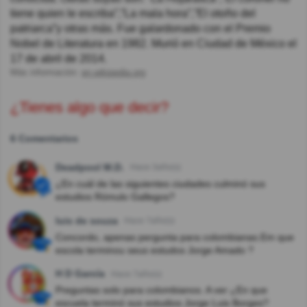
tiene quien le escriba”,”La mala hora”,”El otoño del
patriarca”y otras más. Fue galardonado con el Premio
Nobel de Literatura en 1982. Murió en Ciudad de México el
17 de abril de 2014.
Más información:
en.wikipedia.org
¿Tienes algo que decir?
6 Comentarios
Deadpool M.D.
Hace 3año(s)
¿En cuál de las siguientes ciudades culminó sus
estudios Rómulo Gallegos?
luis de souza
Hace 7año(s)
Concordo, apenas pergunta para colombianas.Em que
escola terminou seus estudos Jorge Amado ?
H D García
Hace 7año(s)
Preguntas solo para colombianos. A ver ¿En que
escuela terminó sus estudios Jorge Luis Borges?