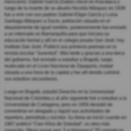
mexicano). Gabriel García (Gabo) creció en Aracataca y
luego de la muerte de su abuelo Nicolás Márquez en 1936
fue a vivir con sus padres Gabriel Eligio García y Luisa
Santiaga Márquez a Sucre, población situada en el
departamento de igual nombre, posteriormente fue enviado
a un internado en Barranquilla para que iniciara su
educación formal y allí en el colegio jesuita San José, hoy
Instituto San José. Publicó sus primeros poemas en la
revista escolar “Juventud”. Más tarde y gracias a una beca
del gobierno, fué enviado a estudiar a Bogotá, luego
reubicado en el Liceo Nacional de Zipaquirá, ciudad
situada a una hora de la capital y fue allí donde culminó
sus estudios secundarios.
Luego en Bogotá, estudió Derecho en la Universidad
Nacional de Colombia y al año siguiente fué a estudiar a la
Universidad de Cartagena, pero en 1950 desistió de
convertirse en abogado y siguió sus actividades de
reportero, periodista y escritor. Su fama se inició cuando en
1967 publicó “Cien Años de Soledad”, su obra más
conocida. Obras suyas son: “La Hojarasca”,”El coronel no