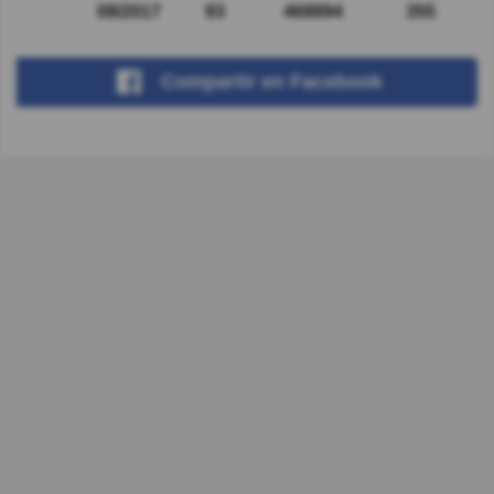
08/2017
93
468894
355
Compartir
en Facebook