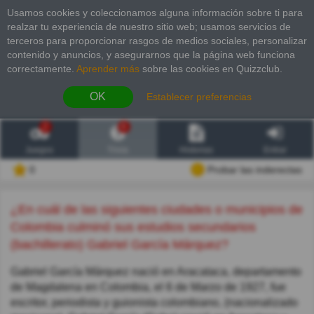
Usamos cookies y coleccionamos alguna información sobre ti para
realzar tu experiencia de nuestro sitio web; usamos servicios de
terceros para proporcionar rasgos de medios sociales, personalizar
contenido y anuncios, y asegurarnos que la página web funciona
correctamente.
Aprender más
sobre las cookies en Quizzclub.
OK
Establecer preferencias
2
6
Juegos
Trivia
Historias
Entrar
0
Probar las inderectas
¿En cuál de las siguientes ciudades o municipios de
Colombia culminó sus estudios secundarios
(bachillerato) Gabriel García Márquez?
Gabriel García Márquez nació en Aracataca, departamento
de Magdalena en Colombia, el 6 de Marzo de 1927, fue
escritor, periodista y guionista colombiano, (nacionalizado