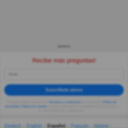
ANUNCIO
Recibe más preguntas!
Suscríbete ahora
Al seguir usando, aceptas los
Términos y condiciones
de Quizzclub,
Política de
privacidad
,
Política de cookies
y recibes adivinanzas y preguntas de QuizzClub a
tu correo electrónico diariamente.
Deutsch
English
Español
Français
Italiano