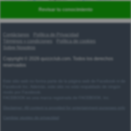
Nederlands
Polski
Português
Svenska
Türkçe
Revisar tu conocimiento
Русский
Українська
हिन्दी
한국어
汉语
漢語
Contáctanos
Política de Privacidad
Términos y condiciones
Política de cookies
Sobre Nosotros
Copyright © 2026 quizzclub.com. Todos los derechos
reservados
Este sitio web no forma parte de la página web de Facebook ni de
Facebook Inc. Además, este sitio no está respaldado de ningún
modo por Facebook.
FACEBOOK es una marca registrada de FACEBOOK, Inc.
Disclaimer: All content is provided for entertainment purposes only
Cambiar ajustes de privacidad