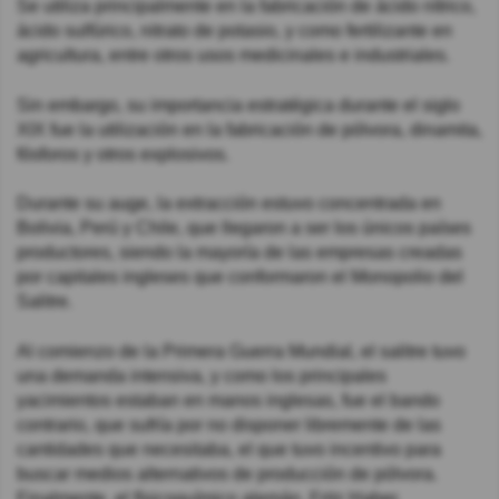
Se utiliza principalmente en la fabricación de ácido nítrico,
ácido sulfúrico, nitrato de potasio, y como fertilizante en
agricultura, entre otros usos medicinales e industriales.
Sin embargo, su importancia estratégica durante el siglo
XIX fue la utilización en la fabricación de pólvora, dinamita,
fósforos y otros explosivos.
Durante su auge, la extracción estuvo concentrada en
Bolivia, Perú y Chile, que llegaron a ser los únicos países
productores, siendo la mayoría de las empresas creadas
por capitales ingleses que conformaron el Monopolio del
Salitre.
Al comienzo de la Primera Guerra Mundial, el salitre tuvo
una demanda intensiva, y como los principales
yacimientos estaban en manos inglesas, fue el bando
contrario, que sufría por no disponer libremente de las
cantidades que necesitaba, el que tuvo incentivo para
buscar medios alternativos de producción de pólvora.
Finalmente, el físicoquímico alemán, Fritz Haber,