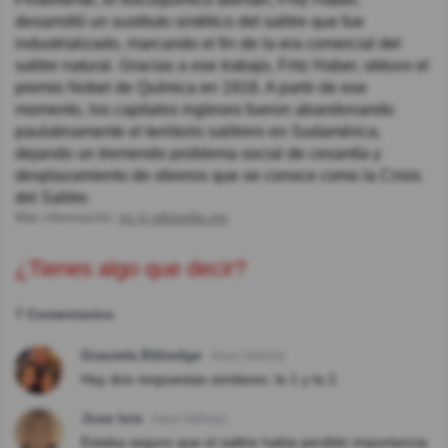
desarrolló un sustituto sintético del salitre que fue
industrializado, marcando el fin de la era comercial del
salitre natural. Gracias a ese trabajo, Fritz Haber, obtuvo el
premio Nobel de Química en 1918. A partir de ese
momento, los capitales ingleses fueron abandonando
paulatinamente el territorio salitrero en Sudamérica,
dejando un tremendo problema social de cesantía y
desplazamiento de obreros que se conoce como la Crisis
del Salitre.
Más información:
es.m.wikipedia.org
¿Tienes algo que decir?
7 Comentarios
Graciela Eldredge
Hace 3año(s)
Hay dos respuestas similares: la 1 y la 2.
Jose luis
Hace 6año(s)
Estaba seguro que el salitre habia perdido importancia