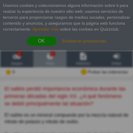
Usamos cookies y coleccionamos alguna información sobre ti para
realzar tu experiencia de nuestro sitio web; usamos servicios de
terceros para proporcionar rasgos de medios sociales, personalizar
contenido y anuncios, y asegurarnos que la página web funciona
correctamente.
Aprender más
sobre las cookies en Quizzclub.
OK
Establecer preferencias
2
6
Juegos
Trivia
Historias
Entrar
0
Probar las inderectas
El salitre perdió importancia económica durante las
primeras décadas del siglo XX. ¿A qué fenómeno
se debió principalmente tal situación?
El salitre es un mineral compuesto por la mezcla natural de
nitrato de potasio y nitrato de sodio.