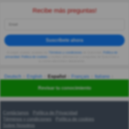
Recibe más preguntas!
Suscríbete ahora
Al seguir usando, aceptas los
Términos y condiciones
de Quizzclub,
Política de
privacidad
,
Política de cookies
y recibes adivinanzas y preguntas de QuizzClub a
tu correo electrónico diariamente.
Deutsch
English
Español
Français
Italiano
Nederlands
Polski
Português
Svenska
Türkçe
Revisar tu conocimiento
Русский
Українська
हिन्दी
한국어
汉语
漢語
Contáctanos
Política de Privacidad
Términos y condiciones
Política de cookies
Sobre Nosotros