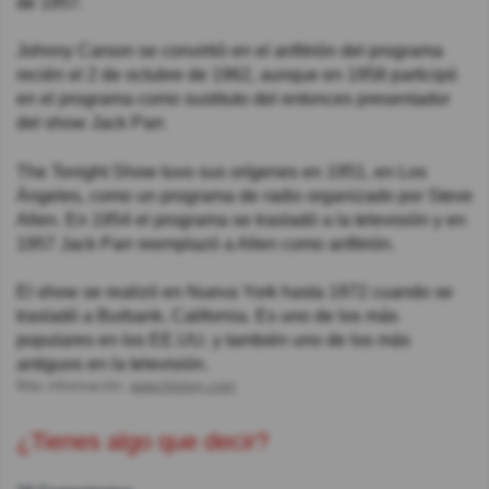
de 1957.
Johnny Carson se convirtió en el anfitrión del programa
recién el 2 de octubre de 1962, aunque en 1958 participó
en el programa como sustituto del entonces presentador
del show Jack Parr.
The Tonight Show tuvo sus orígenes en 1951, en Los
Ángeles, como un programa de radio organizado por Steve
Allen. En 1954 el programa se trasladó a la televisión y en
1957 Jack Parr reemplazó a Allen como anfitrión.
El show se realizó en Nueva York hasta 1972 cuando se
trasladó a Burbank, California. Es uno de los más
populares en los EE.UU. y también uno de los más
antiguos en la televisión.
Más información:
www.history.com
¿Tienes algo que decir?