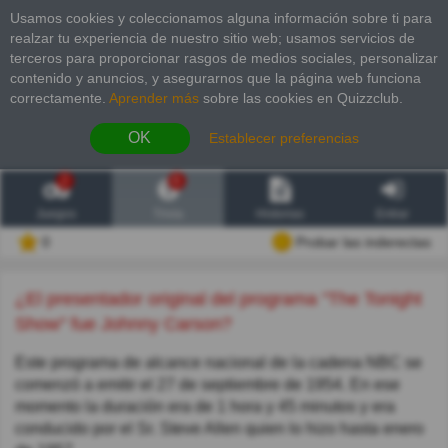
Usamos cookies y coleccionamos alguna información sobre ti para
realzar tu experiencia de nuestro sitio web; usamos servicios de
terceros para proporcionar rasgos de medios sociales, personalizar
contenido y anuncios, y asegurarnos que la página web funciona
correctamente.
Aprender más
sobre las cookies en Quizzclub.
OK
Establecer preferencias
2
6
Juegos
Trivia
Historias
Entrar
0
Probar las inderectas
¿El presentador original del programa "The Tonight
Show" fue Johnny Carson?
Este programa de alcance nacional de la cadena NBC se
comenzó a emitir el 27 de septiembre de 1954. En ese
momento la duración era de 1 hora y 45 minutos y era
conducido por el Sr. Steve Allen quien lo hizo hasta enero