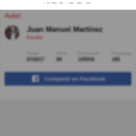
tu correo electrónico diariamente.
Autor:
Juan Manuel Martínez
Escritor
Desde
Nivel
Puntuación
Preguntas
07/2017
80
105916
185
Compartir
en Facebook