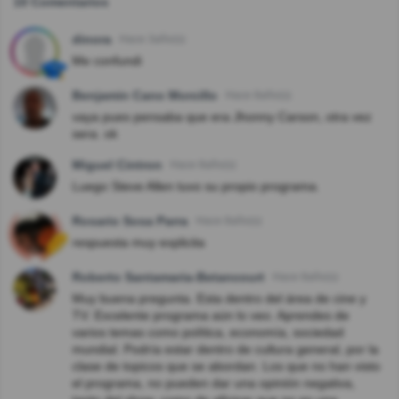
10 Comentarios
dinora
Hace 3año(s)
Me confundi
Benjamin Cano Morcillo
Hace 8año(s)
vaya pues pensaba que era Jhonny Carson, otra vez
sera. ok
Miguel Cintron
Hace 8año(s)
Luego Steve Allen tuvo su propio programa.
Rosario Sosa Parra
Hace 8año(s)
respuesta muy explicita
Roberto Santamaria-Betancourt
Hace 8año(s)
Muy buena pregunta. Esta dentro del área de cine y
TV. Excelente programa aún lo veo. Aprendes de
varios temas como política, economía, sociedad
mundial. Podría estar dentro de cultura general, por la
clase de topicos que se abordan. Los que no han visto
el programa, no pueden dar una opinión negativa,