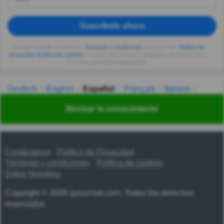
Suscríbete ahora
Al seguir usando, aceptas los
Términos y condiciones
de Quizzclub,
Política de
privacidad
,
Política de cookies
y recibes adivinanzas y preguntas de QuizzClub a
tu correo electrónico diariamente.
Deutsch
English
Español
Français
Italiano
Nederlands
Polski
Português
Svenska
Türkçe
Revisar tu conocimiento
Русский
Українська
हिन्दी
한국어
汉语
漢語
Contáctanos
Política de Privacidad
Términos y condiciones
Política de cookies
Sobre Nosotros
Copyright © 2026 quizzclub.com. Todos los derechos
reservados