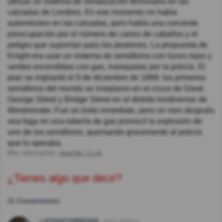
utilizar un sistema de señalización ferroviaria en las
calzadas de Londres. En ese momento no había
automóviles en las calzadas, pero había una creciente
preocupación por el número de carros de caballos y el
peligro que suponían para los peatones. La propuesta de
Knight era usar un sistema de semáforos con luces rojas y
verdes encendidas con gas, manejadas por la policía. El
plan se implantó el 9 de diciembre de 1868: los primeros
semáforos del mundo se instalaron en el cruce de Great
George Street y Bridge Street en el distrito londinense de
Westminster. Fue un éxito inmediato, pero un mes después
una fuga en una tubería de gas provocó la explosión de
uno de los semáforos, quemando gravemente al policía
que lo operaba.
Más información:
www.bbc.co.uk
¿Tienes algo que decir?
11 Comentarios
LEYDACORRONS
Hace 4año(s)