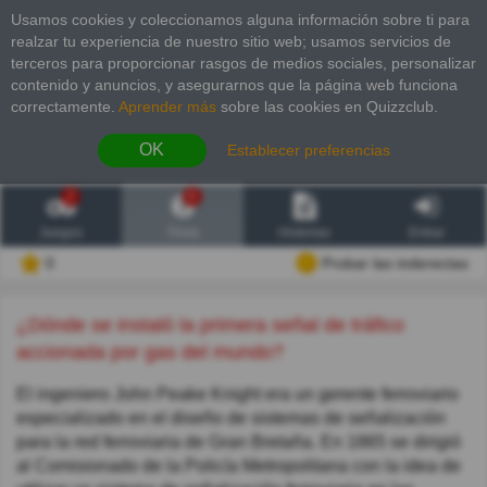
Usamos cookies y coleccionamos alguna información sobre ti para
realzar tu experiencia de nuestro sitio web; usamos servicios de
terceros para proporcionar rasgos de medios sociales, personalizar
contenido y anuncios, y asegurarnos que la página web funciona
correctamente.
Aprender más
sobre las cookies en Quizzclub.
OK
Establecer preferencias
2
6
Juegos
Trivia
Historias
Entrar
0
Probar las inderectas
¿Dónde se instaló la primera señal de tráfico
accionada por gas del mundo?
El ingeniero John Peake Knight era un gerente ferroviario
especializado en el diseño de sistemas de señalización
para la red ferroviaria de Gran Bretaña. En 1865 se dirigió
al Comisionado de la Policía Metropolitana con la idea de