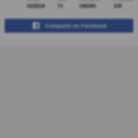
02/2016
73
198260
339
Compartir
en Facebook