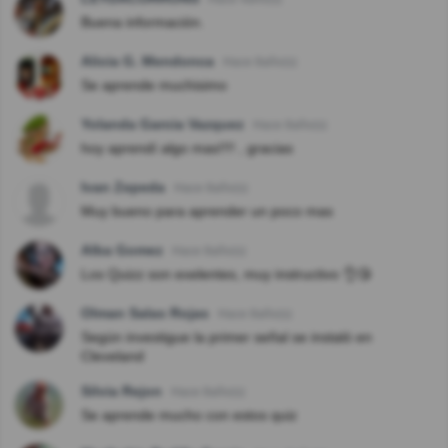
Buena información.
Alicia G. Mendonca
Hace 8año(s)
Se aprende muchisimo
Yolanda Garcia Vazquez
Hace 8año(s)
hoy aprendí algo mas!!!! , gracias
Ivan Zepeda
Hace 8año(s)
Muy bueno para aprender un poco mas
Alba Gomez
Hace 8año(s)
Los Quizz son exelentes, muy instructivo 👌😘
Olman Salas Rojas
Hace 8año(s)
Según investigue la primer señal se instaló en
Cleveland
Silvia Rejon
Hace 8año(s)
Se aprende mucho con estos quiz