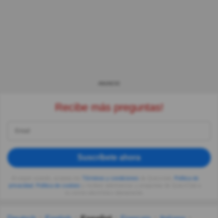
ANUNCIO
Recibe más preguntas!
Suscríbete ahora
Al seguir usando, aceptas los
Términos y condiciones
de Quizzclub,
Política de
privacidad
,
Política de cookies
y recibes adivinanzas y preguntas de QuizzClub a
tu correo electrónico diariamente.