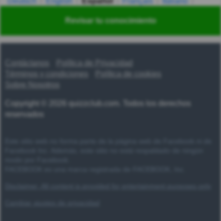
Deutsch
English
Español
Français
Italiano
Nederlands
Polski
Português
Svenska
Türkçe
Revisar tu conocimiento
Русский
Українська
हिन्दी
한국어
汉语
漢語
Contáctanos
Política de Privacidad
Términos y condiciones
Política de cookies
Sobre Nosotros
Copyright © 2026 quizzclub.com. Todos los derechos
reservados
Este sitio web no forma parte de la página web de Facebook ni de
Facebook Inc. Además, este sitio no está respaldado de ningún
modo por Facebook.
FACEBOOK es una marca registrada de FACEBOOK, Inc.
Disclaimer: All content is provided for entertainment purposes only
Cambiar ajustes de privacidad