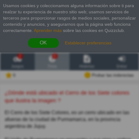
Usamos cookies y coleccionamos alguna información sobre ti para
realzar tu experiencia de nuestro sitio web; usamos servicios de
terceros para proporcionar rasgos de medios sociales, personalizar
contenido y anuncios, y asegurarnos que la página web funciona
correctamente.
Aprender más
sobre las cookies en Quizzclub.
OK
Establecer preferencias
2
6
Juegos
Trivia
Historias
Entrar
0
Probar las inderectas
¿Dónde está ubicado el Cerro de los Siete colores
que ilustra la imagen ?
El Cerro de los Siete Colores, es un cerro ubicado en las
afueras de la ciudad de Purmamarca, en la provincia
argentina de Jujuy.