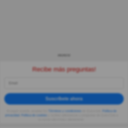
ANUNCIO
Recibe más preguntas!
Suscríbete ahora
Al seguir usando, aceptas los
Términos y condiciones
de Quizzclub,
Política de
privacidad
,
Política de cookies
y recibes adivinanzas y preguntas de QuizzClub a
tu correo electrónico diariamente.