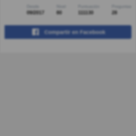
Desde
Nivel
Puntuación
Preguntas
09/2017
80
111130
28
Compartir
en Facebook