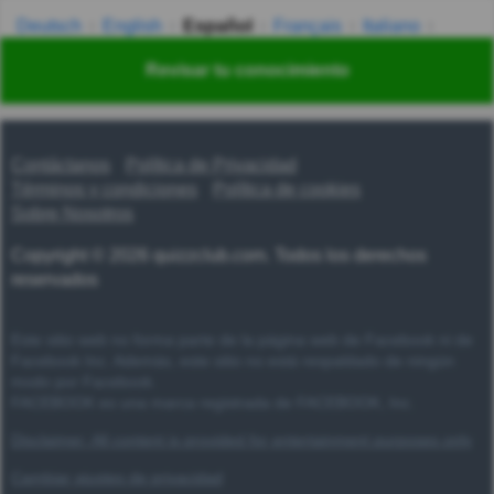
Deutsch
English
Español
Français
Italiano
Nederlands
Polski
Português
Svenska
Türkçe
Revisar tu conocimiento
Русский
Українська
हिन्दी
한국어
汉语
漢語
Contáctanos
Política de Privacidad
Términos y condiciones
Política de cookies
Sobre Nosotros
Copyright © 2026 quizzclub.com. Todos los derechos
reservados
Este sitio web no forma parte de la página web de Facebook ni de
Facebook Inc. Además, este sitio no está respaldado de ningún
modo por Facebook.
FACEBOOK es una marca registrada de FACEBOOK, Inc.
Disclaimer: All content is provided for entertainment purposes only
Cambiar ajustes de privacidad