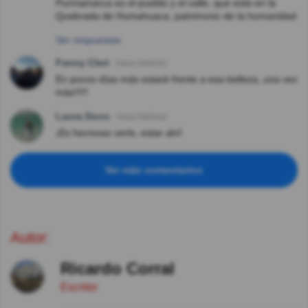
Purmamarca es el pueblo y el valle, que está en la
Quebrada de Humahuaca, patrimonio de la humanidad
Ver respuestas
Fanny Cleri
Hace 8año(s)
En pocos días más estaré frente a esa belleza, una vez
más!!!!!
Laura Dovo
Hace 8año(s)
¡Es hermoso verlo, estar ahí!
Ver más comentarios
Autor:
Ricardo Corral
Escritor