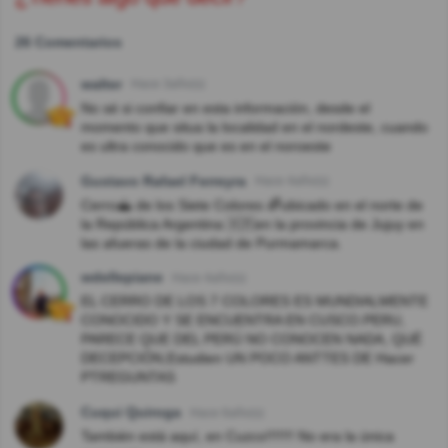
26 Comentarios
walter
Hace 3año(s)
No sé si confiar en esta información, desde el
momento que situa la localidad en el nordeste, cuando
es ultra conocido que es en el noroeste
Gustavo Rafael Ferreyra
Hace 4año(s)
Cerro⛰️ de los Siete Colores 🌈ubicado en el norte de
la República Argentina 🇦🇷en la provincia de Jujuy en
las afueras de la ciudad de Purmamarca.
wdellepiane
Hace 4año(s)
EL CERRO DE LOS 7 COLORES ES MUNDIALMENTE
CONOCIDO Y SE ENCUENTRA EN CUSCO.PERU,
PARECE QUE DEL PERÚ NO CONOCEN NADA, QUÉ
DECEPCIÓN,Estudien UN POCO ANTTES DE Hacer
PTREGUNTAS
Cuqui Quiroga
Hace 6año(s)
También está aquí, en Cuzco!!!!!!! No era la única