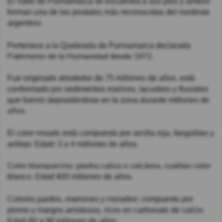
El Valle de Purmamarca se encuentra a sus pies y ambos
forman una de las postales más reconocidas del nordeste
argentino.
Pertenece a la Quebrada de Purmamarca declarada
Patrimonio de la Humanidad desde 1972.
Fue originado alrededor de 75 millones de años. está
conformado por sedimentos marinos, lacustres y fluviales
que fueron depositándose en la zona durante millones de
años.
El color rosado está compuesto por arcilla roja, fangolitas y
arilitas: Edad: 3 a 4 millones de años.
Color blanquecino: piedra caliza o calcárea, cualitas color
blanco. Edad 400 millones de años.
Colores pardos, marrones y morados: compuesto por
plomo y margos arnidosos, ricos en carbonato de calcio.
Edad 80 a 90 millones de años.