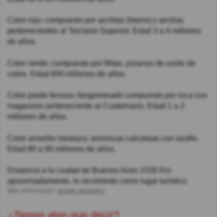
Color rojo: compuesto por arcilitas (hierro) y arcillas
pertenecientes al Terciario Superior. Edad 3 a 4 millones
de años.
Color verde: compuesto por filitas, pizarras de oxido de
cobre. Edad 600 millones de años.
Color pardo ferroso: fangomerado compuesto por roca con
maganeso perteneciente al Cuaternario. Edad 1 a 2
millones de años.
Color amarillo mostaza: areniscas calcáreas con azufre.
Edad 80 a 90 millones de años.
Distancia a la ciudad de Buenos Aires 1530 Km
aproximadamente, lo recomiedo como lugar turístico.
Más información:
google.geografía
¿Tienes algo que decir?