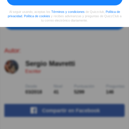
buena pregunta y explicación, fácil.
Al seguir usando, aceptas los
Términos y condiciones
de Quizzclub,
Política de
privacidad
,
Política de cookies
y recibes adivinanzas y preguntas de QuizzClub a
tu correo electrónico diariamente.
Ver más comentarios
Autor:
Sergio Mavretti
Escritor
Desde
Nivel
Puntuación
Preguntas
03/2018
41
5299
146
Compartir
en Facebook