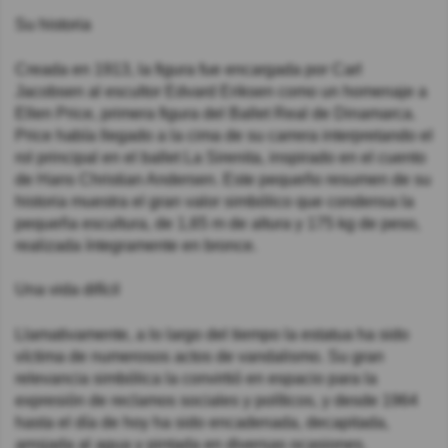
Su historia
Creada en 1913, la figura fue encargada por Carl
Jacobsen al escultor Edvard Eriksen como un homenaje a
Ellen Price, primera figura del Ballet Real de Dinamarca.
Price había llegado a la cima de su carrera interpretando el
rol principal en el ballet La Sirenita, inspirado en el cuento
de Hans Christian Andersen. Este pequeño resumen de su
historia muestra el gran valor simbólico que condensa la
pequeña escultura, de 1,65 m de altura y 175 kg de peso,
realizada íntegramente en bronce.
Una vida difícil
Llamativamente, a lo largo del tiempo la estatua ha sido
víctima de numerosos actos de vandalismo. Su gran
relevancia simbólica la convirtió en espacio para la
expresión de reclamos sociales y políticos, y desde 1964
hasta el día de hoy ha sido encadenada, decapitada,
arrojada al agua y pintada en diversas ocasiones.