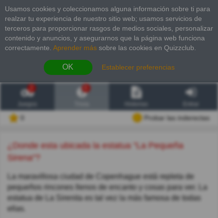
Usamos cookies y coleccionamos alguna información sobre ti para
realzar tu experiencia de nuestro sitio web; usamos servicios de
terceros para proporcionar rasgos de medios sociales, personalizar
contenido y anuncios, y asegurarnos que la página web funciona
correctamente.
Aprender más
sobre las cookies en Quizzclub.
OK
Establecer preferencias
2
6
Juegos
Trivia
Historias
Entrar
0
Probar las inderectas
¿Donde esta ubicada la estatua "La Pequeña
Sirena"?
La maravillosa ciudad de Copenhague está repleta de
pequeños rincones llenos de encanto y cosas para ver. La
estatua de La Sirenita es tal vez la más famosa de todas
ellas.