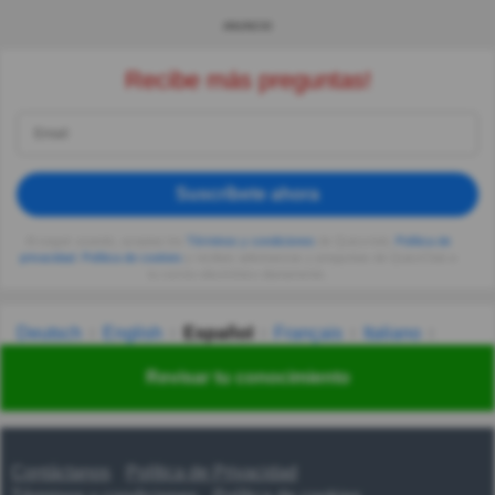
ANUNCIO
Recibe más preguntas!
Suscríbete ahora
Al seguir usando, aceptas los
Términos y condiciones
de Quizzclub,
Política de
privacidad
,
Política de cookies
y recibes adivinanzas y preguntas de QuizzClub a
tu correo electrónico diariamente.
Deutsch
English
Español
Français
Italiano
Nederlands
Polski
Português
Svenska
Türkçe
Revisar tu conocimiento
Русский
Українська
हिन्दी
한국어
汉语
漢語
Contáctanos
Política de Privacidad