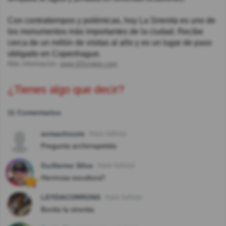
Con contratiempos y polémicas, hoy La Sirenita es uno de
los monumentos más importantes de la ciudad. Recibe
cerca de un millón de visitas al año y es un lugar de paso
obligado en Copenhague.
Más información:
www.101viajes.com
¿Tienes algo que decir?
11 Comentarios
avmachicote
Hace 2año(s)
Pregunta archirrepetida
Guillermo Silva
Hace 4año(s)
Hermosa escultura!!
LEYDACORRONS
Hace 5año(s)
Bonita la sirenita.