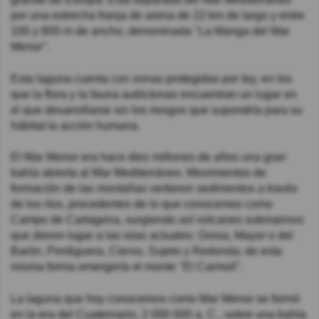
por una estrecha franja de arena de 22 km de largo y entre
100 y 800 m de ancho, denominada "La Manga del Mar
Menor".
Esta laguna cuenta con zonas protegidas por ley, en los
que la flora y la fauna autóctonas encuentran un lugar en
el que desarrollarse sin los riesgos que supondría para su
hábitat la acción humana.
El Mar Menor era hace diez millones de años una gran
bahía abierta al Mar Mediterráneo. Movimientos de
formación de las montañas vertieron sedimentos a través
de los ríos, procedentes de lo que conocemos como
Campo de Cartagena, surgiendo así volcanes submarinos
que dieron lugar a las islas actuales: Grosa, Mayor o del
Barón, Perdiguera, Ciervo, Sujeto y Redonda; de esta
misma forma emergería el monte "El Carmolí".
La laguna que hoy conocemos como Mar Menor se formó
en la era del Cuaternario, 2 000 000 a. C., sobre una bahía