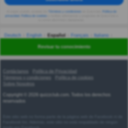
Al seguir usando, aceptas los
Términos y condiciones
de Quizzclub,
Política de
privacidad
,
Política de cookies
y recibes adivinanzas y preguntas de QuizzClub a
tu correo electrónico diariamente.
Deutsch
English
Español
Français
Italiano
Nederlands
Polski
Português
Svenska
Türkçe
Revisar tu conocimiento
Русский
Українська
हिन्दी
한국어
汉语
漢語
Contáctanos
Política de Privacidad
Términos y condiciones
Política de cookies
Sobre Nosotros
Copyright © 2026 quizzclub.com. Todos los derechos
reservados
Este sitio web no forma parte de la página web de Facebook ni de
Facebook Inc. Además, este sitio no está respaldado de ningún
modo por Facebook.