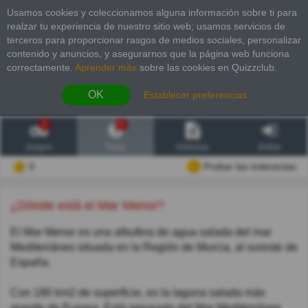
Usamos cookies y coleccionamos alguna información sobre ti para
realzar tu experiencia de nuestro sitio web; usamos servicios de
terceros para proporcionar rasgos de medios sociales, personalizar
contenido y anuncios, y asegurarnos que la página web funciona
correctamente.
Aprender más
sobre las cookies en Quizzclub.
OK
Establecer preferencias
2
6
Juegos
Trivia
Historias
Entrar
0
Probar las inderectas
¿Dónde está el Mar Menor?
El Mar Menor es una albufera de agua salada del mar
Mediterráneo situada en la Región de Murcia, al sureste de
España.
Con 180 km2 de superficie, es la laguna salada más
grande de Europa. Está separada del Mar Mediterráneo