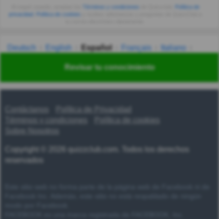
Al seguir usando, aceptas los
Términos y condiciones
de Quizzclub,
Política de
privacidad
,
Política de cookies
y recibes adivinanzas y preguntas de QuizzClub a
tu correo electrónico diariamente.
Deutsch
English
Español
Français
Italiano
Nederlands
Polski
Português
Svenska
Türkçe
Revisar tu conocimiento
Русский
Українська
हिन्दी
한국어
汉语
漢語
Contáctanos
Política de Privacidad
Términos y condiciones
Política de cookies
Sobre Nosotros
Copyright © 2026 quizzclub.com. Todos los derechos
reservados
Este sitio web no forma parte de la página web de Facebook ni de
Facebook Inc. Además, este sitio no está respaldado de ningún
modo por Facebook.
FACEBOOK es una marca registrada de FACEBOOK, Inc.