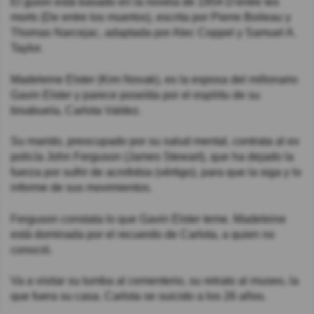
El guion está basado en la novela de 1954 D'entre les
morts (De entre los muertos), escrita por Pierre Boileau y
Thomas Narcejac​, adaptada por Alec Coppel y Samuel A.
Taylor.
Madeleine Elster (Kim Novak), es la esposa del millonario
Gavin Elster y parece poseída por el espíritu de su
bisabuela, Carlota Valdez.
Su marido, preocupado por su salud mental, contrata al ex
policía John Ferguson (James Stewart), que ha dejado la
fuerza por sufrir de acrofobia (vértigo), para que la siga y lo
informe de sus movimientos.
Ferguson constata lo que Gavin Elster teme. Madeleine
está dominada por el recuerdo de Carlota, a quien no
conoció.
Va a visitar su tumba al cementerio, su retrato al museo, la
que fuera su casa. Carlota se suicido a los 26 años.