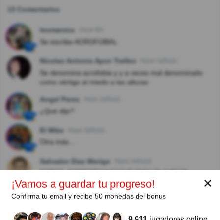
13 Comentarios
leomanicu
Hace 8m
Se escribe ACROFOBIA¡
Nicolas Antonio Ayon Trelles
Hace 1año(s)
Se denomina acrofobia y y a veces mal denominado
como vértigo al miedo a las alturas
Angel Perez
Hace 2año(s)
¿Qué dijo?
El Mike
Hace 2año(s)
Otra más...
Salvador Diaz Merigo
Hace 4año(s)
FOBOS; HORROR!!!!! TACHE PARA EL AUTOR
✕
¡Vamos a guardar tu progreso!
Logan
Hace 4año(s)
Confirma tu email y recibe 50 monedas del bonus
Por favor, es ACROFOBIA.
9.911
jugadores online