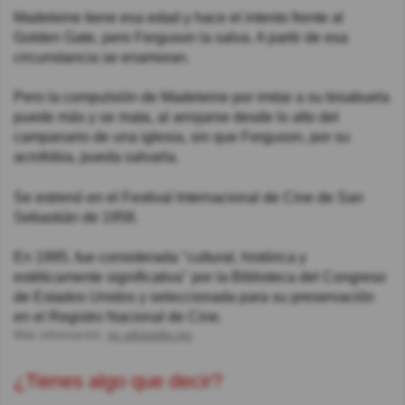
Madeleine tiene esa edad y hace el intento frente al
Golden Gate, pero Ferguson la salva. A partir de esa
circunstancia se enamoran.
Pero la compulsión de Madeleine por imitar a su bisabuela
puede más y se mata, al arrojarse desde lo alto del
campanario de una iglesia, sin que Ferguson, por su
acrofobia, pueda salvarla.
Se estrenó en el Festival Internacional de Cine de San
Sebastián de 1958.
En 1995, fue considerada "cultural, histórica y
estéticamente significativa" por la Biblioteca del Congreso
de Estados Unidos y seleccionada para su preservación
en el Registro Nacional de Cine.
Más información:
es.wikipedia.org
¿Tienes algo que decir?