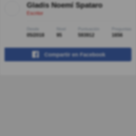
Gladis Noemí Spataro
Escritor
Desde
Nivel
Puntuación
Preguntas
05/2018
95
593912
1656
Compartir
en Facebook