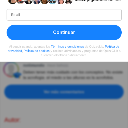
Iris Bollo
Hace 4año(s)
No es acrofogia, sino ACROFOBIA, si es un error,
debería tener más cuidado, si lo hace para confundir,
es algo muy feo!
Enrique Alvarez
Hace 5año(s)
Continuar
Es acrofobia, no con "g".
Al seguir usando, aceptas los
Términos y condiciones
de Quizzclub,
Política de
Uriel Ahmed Tejeira Ruiz
Hace 5año(s)
privacidad
,
Política de cookies
y recibes adivinanzas y preguntas de QuizzClub a
El término correcto es acrofobia
tu correo electrónico diariamente.
notimundo
Hace 5año(s)
Deben tener más cuidado con los conceptos. No existe
la acrofogia. el miedo a las alturas es la acrofobia.
Ver más comentarios
Autor: