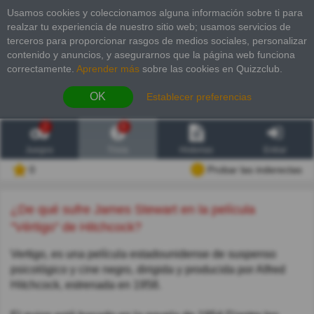
Usamos cookies y coleccionamos alguna información sobre ti para
realzar tu experiencia de nuestro sitio web; usamos servicios de
terceros para proporcionar rasgos de medios sociales, personalizar
contenido y anuncios, y asegurarnos que la página web funciona
correctamente.
Aprender más
sobre las cookies en Quizzclub.
OK
Establecer preferencias
2
6
Juegos
Trivia
Historias
Entrar
0
Probar las inderectas
¿De qué sufre James Stewart en la película
"Vértigo" de Hitchcock?
Vertigo, es una película estadounidense de suspenso
psicológico​ y cine negro,​ dirigida y producida por Alfred
Hitchcock, estrenada en 1958.​