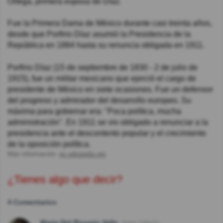
Ortega, primera esposa de Díaz.
Fue la Primera Dama de México durante casi treinta años,
desde que Porfirio Díaz asumió la Presidencia de la
República en 1884 hasta su renuncia obligada en 1911.
Porfirio Díaz (15 de septiembre de 1830 - 2 de julio de
1915), fue un militar mexicano que ejerció el cargo de
presidente de México en siete ocasiones. Fue un defensor
del progreso y admirador del desarrollo europeo. Su
máxima para gobernar era: "Poca política, mucha
administración". En 1911 se vio obligado a renunciar a la
presidencia ante el descontento popular y el crecimiento
de la oposición política.
Más información:
es.wikipedia.org
¿Tienes algo que decir?
4 Comentarios
Maria Del Rosario Valle
Hace 7año(s)