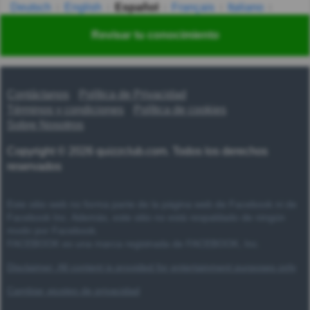
Deutsch
English
Español
Français
Italiano
Nederlands
Polski
Português
Svenska
Türkçe
Revisar tu conocimiento
Русский
Українська
हिन्दी
한국어
汉语
漢語
Contáctanos
Política de Privacidad
Términos y condiciones
Política de cookies
Sobre Nosotros
Copyright © 2026 quizzclub.com. Todos los derechos
reservados
Este sitio web no forma parte de la página web de Facebook ni de
Facebook Inc. Además, este sitio no está respaldado de ningún
modo por Facebook.
FACEBOOK es una marca registrada de FACEBOOK, Inc.
Disclaimer: All content is provided for entertainment purposes only
Cambiar ajustes de privacidad