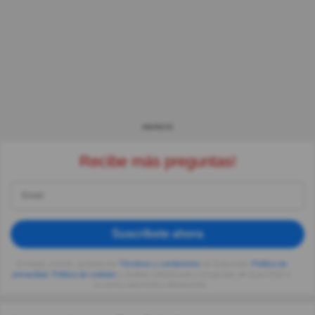
ANUNCIO
Recibe más preguntas!
Suscríbete ahora
Al seguir usando, aceptas los
Términos y condiciones
de Quizzclub,
Política de
privacidad
,
Política de cookies
y recibes adivinanzas y preguntas de QuizzClub a
tu correo electrónico diariamente.