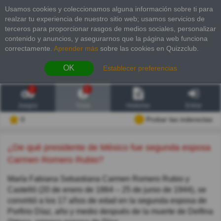
Usamos cookies y coleccionamos alguna información sobre ti para
realzar tu experiencia de nuestro sitio web; usamos servicios de
terceros para proporcionar rasgos de medios sociales, personalizar
contenido y anuncios, y asegurarnos que la página web funciona
correctamente.
Aprender más
sobre las cookies en Quizzclub.
OK
Establecer preferencias
2
6
Juegos
Trivia
Historias
Entrar
0
Probar las inderectas
¿De qué presidente de México fue segunda esposa
Carmen Romero Rubio?
María Fabiana Sebastiana Carmen Romero Rubio y
Castelló (20 de enero de 1864 – 25 de junio de 1944), se
convirtió a los 17 años de edad en la segunda esposa de
Porfirio Díaz, año y medio después de la muerte de Delfina