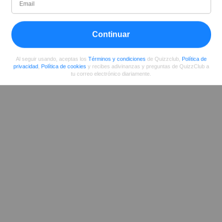
Desde
Nivel
Puntuación
Preguntas
07/2017
75
62833
98
Continuar
Compartir
en Facebook
Al seguir usando, aceptas los
Términos y condiciones
de Quizzclub,
Política de
privacidad
,
Política de cookies
y recibes adivinanzas y preguntas de QuizzClub a
tu correo electrónico diariamente.