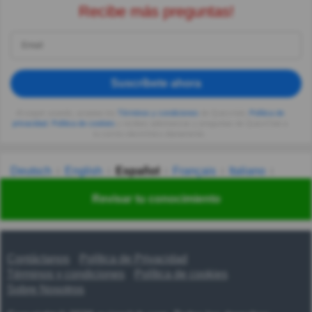
Recibe más preguntas!
Suscríbete ahora
Al seguir usando, aceptas los
Términos y condiciones
de Quizzclub,
Política de
privacidad
,
Política de cookies
y recibes adivinanzas y preguntas de QuizzClub a
tu correo electrónico diariamente.
Deutsch
English
Español
Français
Italiano
Nederlands
Polski
Português
Svenska
Türkçe
Revisar tu conocimiento
Русский
Українська
हिन्दी
한국어
汉语
漢語
Contáctanos
Política de Privacidad
Términos y condiciones
Política de cookies
Sobre Nosotros