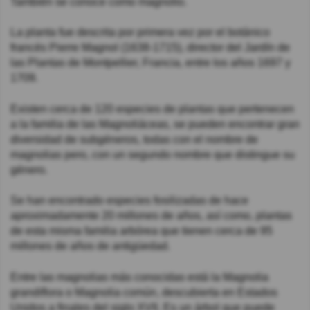
También se conoce como magnolio.
La planta fue descrita por primera vez por el botánico
francés Pierre Magnol (1638-1715), director del Jardín de
las Plantas de Montpellier, Francia, entre los años 1697 y
1709.
Existen cerca de 120 especies de plantas que pertenecen
a la familia de las Magnoliáceas, se pueden encontrar gran
diversidad de subgéneros, todas con el nombre de
magnolias pero, con un segundo nombre que distingue su
género.
Se han encontrado especies fosilizadas de hace
aproximadamente 20 millones de años, así como, plantas
de esta misma familia arbórea que tienen cerca de 95
millones de años de antigüedad.
Entre las magnolias más conocidas está la Magnolia
grandiflora o Magnolia común, descubierta en Estados
Unidos a finales del siglo XVII. Es un árbol que puede