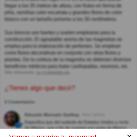
llegar a los 35 metros de altura, con frutos en forma de
piña, semillas color escarlata y grandes flores de color
blanco con un tamaño próximo a los 30 centímetros.
Sus troncos son fuertes y suelen emplearse para la
construcción. El agradable aroma de las magnolias se
emplea para la elaboración de perfumes. Se emplean
como flores decorativas en conjunto con otras flores y
plantas. De la corteza de la magnolia se obtienen diversos
beneficios médicos para tratar cardiopatías, neurosis, etc.
Más información:
es.m.wikipedia.org
¿Tienes algo que decir?
2 Comentarios
Eduardo Mercado Garibay
Hace 1año(s)
Especifica que del sudeste de Estados Unidos y norte
de México, que a fin de cuentas era parte de Mexico
antes del robo por EE UU
✕