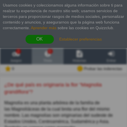
Usamos cookies y coleccionamos alguna información sobre ti para
realzar tu experiencia de nuestro sitio web; usamos servicios de
terceros para proporcionar rasgos de medios sociales, personalizar
contenido y anuncios, y asegurarnos que la página web funciona
correctamente.
Aprender más
sobre las cookies en Quizzclub.
OK
Establecer preferencias
2
6
Juegos
Trivia
Historias
Entrar
0
Probar las inderectas
¿De qué país es originaria la flor "Magnolia
grandiflora"?
Magnolia es una planta arbórea de la familia de
las Magnoliáceas de la cual brota una flor del mismo
nombre. Las magnolias son originarias del sudeste de
Estados Unidos, Centroamérica, Sudamérica y Asia.