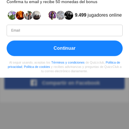
Confirma tu email y recibe 50 monedas del bonus
interesante una cosa que sabemos de mas. ok
9.499
jugadores online
Autor:
Mirta Rego
Escritor
Continuar
Desde
Nivel
Puntuación
Preguntas
Al seguir usando, aceptas los
Términos y condiciones
de Quizzclub,
Política de
09/2017
69
51435
10
privacidad
,
Política de cookies
y recibes adivinanzas y preguntas de QuizzClub a
tu correo electrónico diariamente.
Compartir
en Facebook