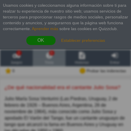
Usamos cookies y coleccionamos alguna información sobre ti para
realzar tu experiencia de nuestro sitio web; usamos servicios de
terceros para proporcionar rasgos de medios sociales, personalizar
contenido y anuncios, y asegurarnos que la página web funciona
correctamente.
Aprender más
sobre las cookies en Quizzclub.
OK
Establecer preferencias
2
6
Juegos
Trivia
Historias
Entrar
0
Probar las inderectas
¿De qué nacionalidad era el cantante Julio Sosa?
Julio María Sosa
Venturini
(Las Piedras, Uruguay, 2 de
febrero de 1926 – Buenos Aires, Argentina, 26 de
noviembre de 1964), más conocido como Julio Sosa y
apodado El Varón del Tango, fue un cantante uruguayo de
tango que alcanzó la fama en Buenos Aires y Uruguay en
las décadas de 1950 y 1960.