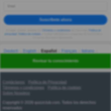
Suscríbete ahora
Al seguir usando, aceptas los
Términos y condiciones
de Quizzclub,
Política de
privacidad
,
Política de cookies
y recibes adivinanzas y preguntas de QuizzClub a
tu correo electrónico diariamente.
Deutsch
English
Español
Français
Italiano
Nederlands
Polski
Português
Svenska
Türkçe
Revisar tu conocimiento
Русский
Українська
हिन्दी
한국어
汉语
漢語
Contáctanos
Política de Privacidad
Términos y condiciones
Política de cookies
Sobre Nosotros
Copyright © 2026 quizzclub.com. Todos los derechos
reservados