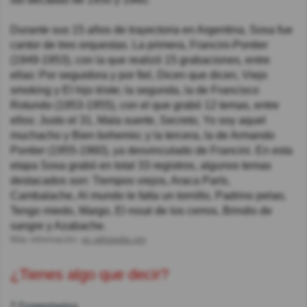
Durante sus 15 años de trayectoria en Argentina, Sosa fue
cantor de tres orquestas. La primera, Francini-Pontier
(1949-1953), con la que realizó 15 grabaciones, entre
ellas: Por seguidora y por fiel, Dicen que dicen, Viejo
smoking
y El hijo triste; la segunda, la de Francisco
Rotundo (1953-1955), con el que grabó 12 temas, entre
ellos: Justo el 31, Mala suerte, Secreto, Yo soy aquel
muchacho y Bien bohemio; y la tercera, la de Armando
Pontier
(1955-1960), ya desvinculado de
Francini
. En esta
etapa Sosa grabó en total 33 registros, algunos temas
destacados son: Tiempos viejos,
Araca
París,
Cambalache, Al mundo le falta un tornillo, Padrino
pelao
,
Tengo miedo, Margo, El rosal de los cerros, Brindis de
sangre y Azabache.
Más información:
es.wikipedia.org
¿Tienes algo que decir?
7 Comentarios