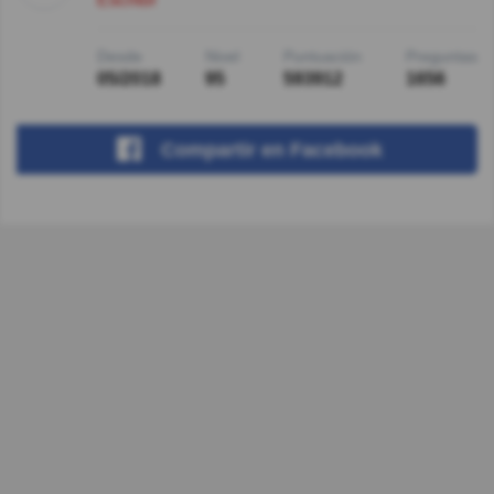
Desde
Nivel
Puntuación
Preguntas
05/2018
95
593912
1656
Compartir
en Facebook