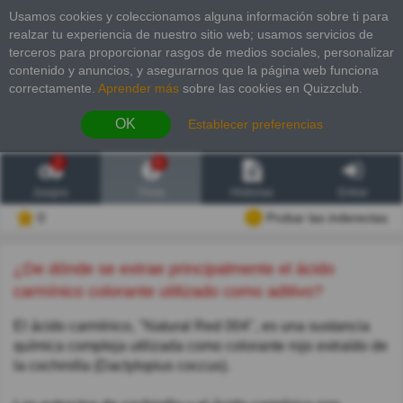
Usamos cookies y coleccionamos alguna información sobre ti para
realzar tu experiencia de nuestro sitio web; usamos servicios de
terceros para proporcionar rasgos de medios sociales, personalizar
contenido y anuncios, y asegurarnos que la página web funciona
correctamente.
Aprender más
sobre las cookies en Quizzclub.
OK
Establecer preferencias
2
6
Juegos
Trivia
Historias
Entrar
0
Probar las inderectas
¿De dónde se extrae principalmente el ácido
carmínico colorante utilizado como aditivo?
El ácido carmínico, "Natural Red 004", es una sustancia
química compleja utilizada como colorante rojo extraído de
la cochinilla (Dactylopius coccus).