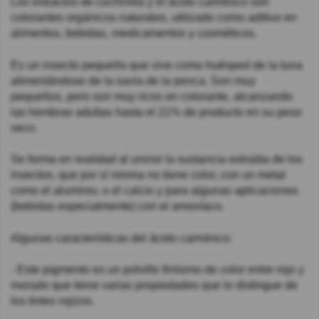
Los extractos de cochinilla y el ácido carmínico son
colorantes orgánicos naturales, utilizado como aditivo en
alimentos, bebidas, medicamentos y cosméticos.
Es un insecto pequeño que vive como huésped de la tuna
alimentándose de la savia de la penca. Son muy
pequeños, pero son muy ricos en colorante, alcanzando
las hembras adultas hasta el 21% de producto en su peso
seco.
Se forma en realidad al unirse la sustancia extraída de los
insectos, que por sí misma no tiene color, con un metal
como el aluminio, o el calcio y para algunas aplicaciones
(bebidas especialmente) con el amoníaco.
Algunas características del ácido carmínico:
- Este pigmento es un polvillo finísimo de color entre rojo y
morado que tiene varias propiedades que lo distingue de
los tintes rojizos.