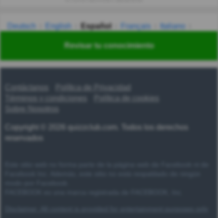
tu correo electrónico diariamente.
Deutsch
English
Español
Français
Italiano
Nederlands
Polski
Português
Svenska
Türkçe
Revisar tu conocimiento
Русский
Українська
हिन्दी
한국어
汉语
漢語
Contáctanos
Política de Privacidad
Términos y condiciones
Política de cookies
Sobre Nosotros
Copyright © 2026 quizzclub.com. Todos los derechos
reservados
Este sitio web no forma parte de la página web de Facebook ni de
Facebook Inc. Además, este sitio no está respaldado de ningún
modo por Facebook.
FACEBOOK es una marca registrada de FACEBOOK, Inc.
Disclaimer: All content is provided for entertainment purposes only