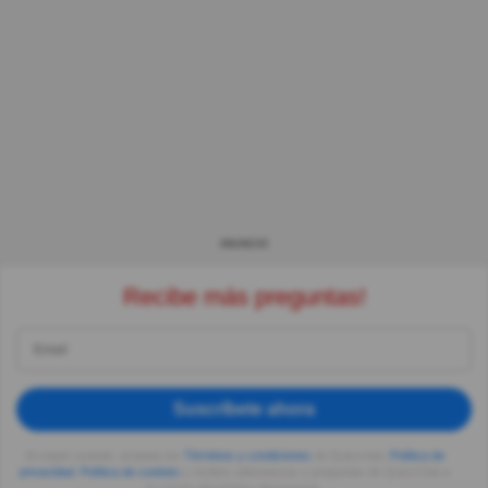
ANUNCIO
Recibe más preguntas!
Suscríbete ahora
Al seguir usando, aceptas los
Términos y condiciones
de Quizzclub,
Política de
privacidad
,
Política de cookies
y recibes adivinanzas y preguntas de QuizzClub a