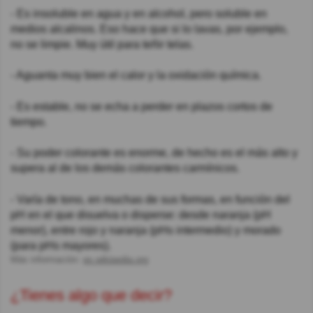
- Es insoluble en agua y en alcohol, pero soluble en
medios alcalinos. Eso hace que si lo lavas, por ejemplo,
no se limpie. Muy útil para teñir telas.
- Aguanta muy bien el calor y la oxidación química.
- Es estable, no se echa a perder en plazos cortos de
tiempo.
- Su poder colorante es enorme, de hecho es el más alto y
supera al de los demás colorantes carmínicos.
- Varía de tono, en muchas de sus formas, en función del
pH en el que disuelva o disperse: desde naranja (pH
menor), entre rojo y naranja (pHs intermedio) y morado
(para pHs mayores).
Más información:
es.wikipedia.org
¿Tienes algo que decir?