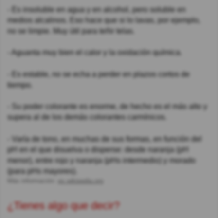
- Es insoluble en agua y en alcohol, pero soluble en
medios alcalinos. Eso hace que si lo lavas, por ejemplo,
no se limpie. Muy útil para teñir telas.
- Aguanta muy bien el calor y la oxidación química.
- Es estable, no se echa a perder en plazos cortos de
tiempo.
- Su poder colorante es enorme, de hecho es el más alto y
supera al de los demás colorantes carmínicos.
- Varía de tono, en muchas de sus formas, en función del
pH en el que disuelva o disperse: desde naranja (pH
menor), entre rojo y naranja (pHs intermedio) y morado
(para pHs mayores).
Más información:
es.wikipedia.org
¿Tienes algo que decir?