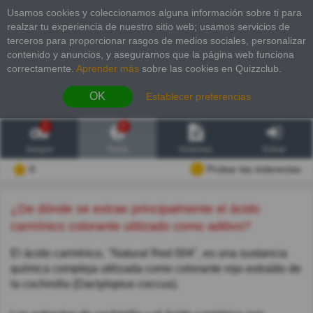
Usamos cookies y coleccionamos alguna información sobre ti para
realzar tu experiencia de nuestro sitio web; usamos servicios de
terceros para proporcionar rasgos de medios sociales, personalizar
contenido y anuncios, y asegurarnos que la página web funciona
correctamente.
Aprender más
sobre las cookies en Quizzclub.
OK
Establecer preferencias
2
6
Juegos
Trivia
Historias
Entrar
0
Probar las inderectas
¿De dónde se extrae principalmente el ácido
carmínico colorante utilizado como aditivo?
El ácido carmínico, "Natural Red 004", es una sustancia
química compleja utilizada como colorante rojo extraído de
la cochinilla (Dactylopius coccus).