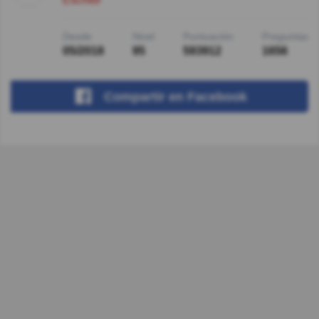
Desde
Nivel
Puntuación
Preguntas
05/2018
95
593912
1656
Compartir
en Facebook