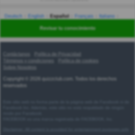
tu correo electrónico diariamente.
Deutsch
English
Español
Français
Italiano
Nederlands
Polski
Português
Svenska
Türkçe
Revisar tu conocimiento
Русский
Українська
हिन्दी
한국어
汉语
漢語
Contáctanos
Política de Privacidad
Términos y condiciones
Política de cookies
Sobre Nosotros
Copyright © 2026 quizzclub.com. Todos los derechos
reservados
Este sitio web no forma parte de la página web de Facebook ni de
Facebook Inc. Además, este sitio no está respaldado de ningún
modo por Facebook.
FACEBOOK es una marca registrada de FACEBOOK, Inc.
Disclaimer: All content is provided for entertainment purposes only