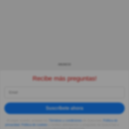
ANUNCIO
Recibe más preguntas!
Suscríbete ahora
Al seguir usando, aceptas los
Términos y condiciones
de Quizzclub,
Política de
privacidad
,
Política de cookies
y recibes adivinanzas y preguntas de QuizzClub a