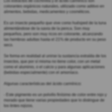
Los extractos de cochinilla y el ácido carmínico son
colorantes orgánicos naturales, utilizado como aditivo en
alimentos, bebidas, medicamentos y cosméticos.
Es un insecto pequeño que vive como huésped de la tuna
alimentándose de la savia de la penca. Son muy
pequeños, pero son muy ricos en colorante, alcanzando
las hembras adultas hasta el 21% de producto en su peso
seco.
Se forma en realidad al unirse la sustancia extraída de los
insectos, que por sí misma no tiene color, con un metal
como el aluminio, o el calcio y para algunas aplicaciones
(bebidas especialmente) con el amoníaco.
Algunas características del ácido carmínico:
- Este pigmento es un polvillo finísimo de color entre rojo y
morado que tiene varias propiedades que lo distingue de
los tintes rojizos.