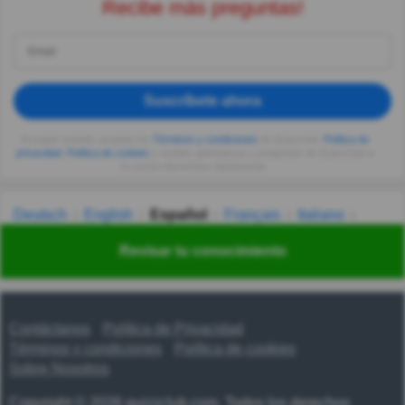
Recibe más preguntas!
Suscríbete ahora
Al seguir usando, aceptas los
Términos y condiciones
de Quizzclub,
Política de
privacidad
,
Política de cookies
y recibes adivinanzas y preguntas de QuizzClub a
tu correo electrónico diariamente.
Deutsch
English
Español
Français
Italiano
Nederlands
Polski
Português
Svenska
Türkçe
Revisar tu conocimiento
Русский
Українська
हिन्दी
한국어
汉语
漢語
Contáctanos
Política de Privacidad
Términos y condiciones
Política de cookies
Sobre Nosotros
Copyright © 2026 quizzclub.com. Todos los derechos