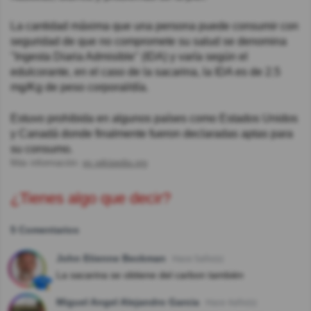
La cantidad máxima que una persona puede consumir con
seguridad de que no compromete su salud se denomina
"Ingesta Diaria Admisible" (IDA) y varía según el
edulcorante, en el caso de la sacarina, la IDA es de 2.5
mg/Kg de peso corporal/día.
Estuvo prohibida en algunos países como Estados Unidos
y Canadá donde finalmente fueron declaradas aptas para
su consumo.
Más información:
es.wikipedia.org
¿Tienes algo que decir?
5 Comentarios
John Etienne Beckman
Hace 5año(s)
La sacarina se obtiene del carbon también
Miguel Angel Alejandro Garcia
Hace 4año(s)