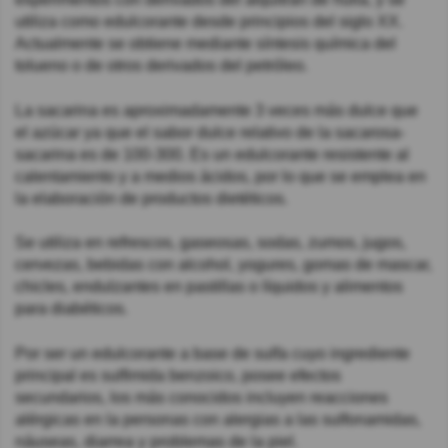
utiliza como edulcorante desde principios del siglo XX.
Actualmente se obtiene mediante síntesis química del
tolueno o de otros derivados del petróleo.
La sacarina es aproximadamente 3 veces más dulce que
el azúcar ya que el sabor dulce relativo de la sacarosa-
sacarina es de 100-300. Es un edulcorante resistente al
calentamiento y a medios ácidos, por lo que se emplea en
la elaboración de productos dietéticos.
Se utiliza en refrescos, gaseosas, sodas, zumos, jugos,
cervezas, bebidas con alcohol, yogures, gomas de mascar,
chicles, endulzantes en pastillas o líquidos y alimentos
para diabéticos.
Por ser un edulcorante a base de sulfa cuyo ingrediente
principal es sulfimida benzoico, posee efectos
secundarios, los más conocidos incluyen reacciones
alérgicas en la personas con alergias a las sulfonamidas,
náuseas, diarrea y problemas de la piel.