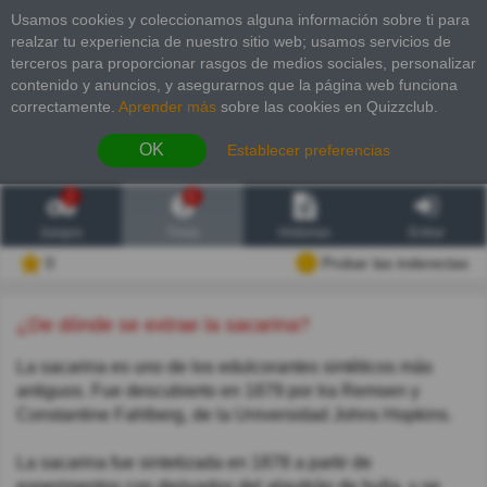
Usamos cookies y coleccionamos alguna información sobre ti para
realzar tu experiencia de nuestro sitio web; usamos servicios de
terceros para proporcionar rasgos de medios sociales, personalizar
contenido y anuncios, y asegurarnos que la página web funciona
correctamente.
Aprender más
sobre las cookies en Quizzclub.
OK
Establecer preferencias
2
6
Juegos
Trivia
Historias
Entrar
0
Probar las inderectas
¿De dónde se extrae la sacarina?
La sacarina es uno de los edulcorantes sintéticos más
antiguos. Fue descubierto en 1879 por Ira Remsen y
Constantine Fahlberg, de la Universidad Johns Hopkins.
La sacarina fue sintetizada en 1878 a partir de
experimentos con derivados del alquitrán de hulla, y se