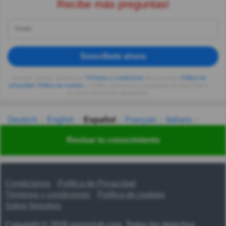
Recibe más preguntas!
Suscríbete ahora
Al seguir usando, aceptas los
Términos y condiciones
de Quizzclub,
Política de
privacidad
,
Política de cookies
y recibes adivinanzas y preguntas de QuizzClub a
tu correo electrónico diariamente.
Deutsch
English
Español
Français
Italiano
Nederlands
Polski
Português
Svenska
Türkçe
Revisar tu conocimiento
Русский
Українська
हिन्दी
한국어
汉语
漢語
Contáctanos
Política de Privacidad
Términos y condiciones
Política de cookies
Sobre Nosotros
Copyright © 2026 quizzclub.com. Todos los derechos