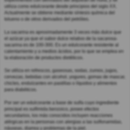
utiliza como edulcorante desde principios del siglo XX.
Actualmente se obtiene mediante síntesis química del
tolueno o de otros derivados del petróleo.
La sacarina es aproximadamente 3 veces más dulce que
el azúcar ya que el sabor dulce relativo de la sacarosa-
sacarina es de 100-300. Es un edulcorante resistente al
calentamiento y a medios ácidos, por lo que se emplea en
la elaboración de productos dietéticos.
Se utiliza en refrescos, gaseosas, sodas, zumos, jugos,
cervezas, bebidas con alcohol, yogures, gomas de mascar,
chicles, endulzantes en pastillas o líquidos y alimentos
para diabéticos.
Por ser un edulcorante a base de sulfa cuyo ingrediente
principal es sulfimida benzoico, posee efectos
secundarios, los más conocidos incluyen reacciones
alérgicas en la personas con alergias a las sulfonamidas,
náuseas, diarrea y problemas de la piel.