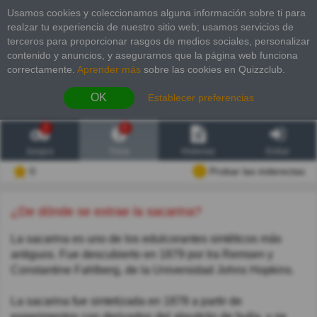
Usamos cookies y coleccionamos alguna información sobre ti para
realzar tu experiencia de nuestro sitio web; usamos servicios de
terceros para proporcionar rasgos de medios sociales, personalizar
contenido y anuncios, y asegurarnos que la página web funciona
correctamente.
Aprender más
sobre las cookies en Quizzclub.
OK
Establecer preferencias
2
6
Juegos
Trivia
Historias
Entrar
0
Probar las inderectas
¿De dónde se extrae la sacarina?
La sacarina es uno de los edulcorantes sintéticos más
antiguos. Fue descubierto en 1879 por Ira Remsen y
Constantine Fahlberg, de la Universidad Johns Hopkins.
La sacarina fue sintetizada en 1878 a partir de
experimentos con derivados del alquitrán de hulla, y se