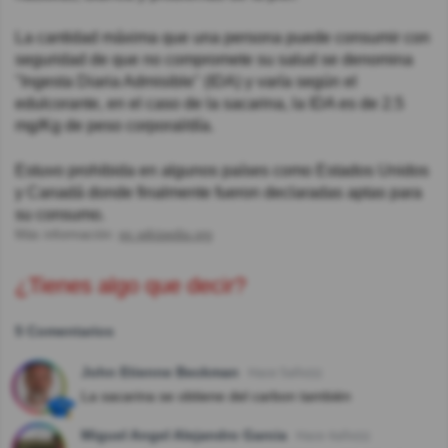
La cantidad máxima que una persona puede consumir con
seguridad de que no compromete su salud se denomina
"Ingesta Diaria Admisible" (IDA) y varía según el
edulcorante, en el caso de la sacarina, la IDA es de 2.5
mg/Kg de peso corporal/día.
Estuvo prohibida en algunos países como Estados Unidos
y Canadá donde finalmente fueron declaradas aptas para
su consumo.
Más información:
es.wikipedia.org
¿Tienes algo que decir?
5 Comentarios
John Etienne Beckman
Hace 5año(s)
La sacarina se obtiene del carbon también
Miguel Angel Alejandro Garcia
Hace 4año(s)