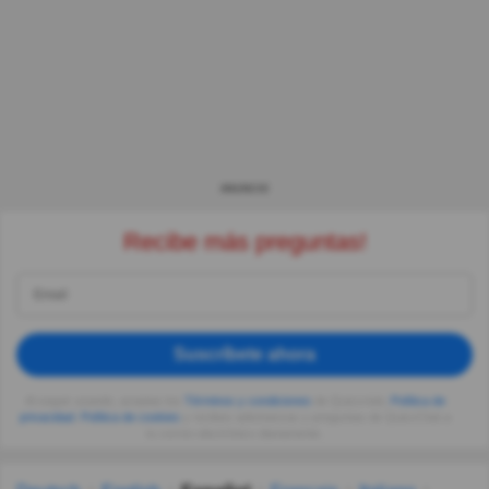
ANUNCIO
Recibe más preguntas!
Suscríbete ahora
Al seguir usando, aceptas los
Términos y condiciones
de Quizzclub,
Política de
privacidad
,
Política de cookies
y recibes adivinanzas y preguntas de QuizzClub a
tu correo electrónico diariamente.