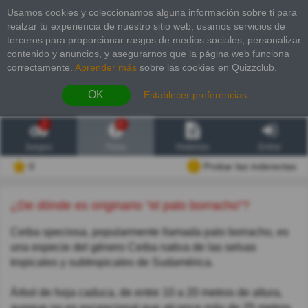
Usamos cookies y coleccionamos alguna información sobre ti para
realzar tu experiencia de nuestro sitio web; usamos servicios de
terceros para proporcionar rasgos de medios sociales, personalizar
contenido y anuncios, y asegurarnos que la página web funciona
correctamente.
Aprender más
sobre las cookies en Quizzclub.
OK
Establecer preferencias
2
6
Juegos
Trivia
Historias
Entrar
0
Probar las inderectas
¿De dónde es originario "el palo borracho"?
Ceiba speciosa, popularmente llamada palo borracho, es
una especie del género Ceiba nativa de las selvas
tropicales y subtropicales de Sudamérica.
Árbol de hoja caduca, de entre 10 a 20 metros de altura,
aunque no es excepcional que alcance más de 25 metros.