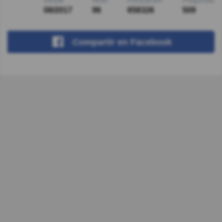
Desde
Nivel
Puntuación
Preguntas
08/2017
96
658326
509
Compartir
en Facebook