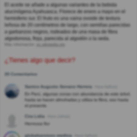
El aceite se añade a algunas variantes de la bebida
alucinógena Ayahuasca. Florece de enero a mayo en el
hemisferio sur. El fruto es una vaina ovoide de textura
leñosa de 20 centímetros de largo, con semillas parecidas
a garbanzos negros, rodeados de una masa de fibra
algodonosa, floja, parecida al algodón o la seda.
Más información:
es.wikipedia.org
¿Tienes algo que decir?
20 Comentarios
Santos Augusto Serrano Herrera
Hace 8año(s)
En Perú, algunas zonas con abundancia de este árbol,
hasta se hacen almohadas y utiliza la fibra, eso hasta
el presente.
Cira Lidia
Hace 2año(s)
Hermosa flor
globalservices medina
Hace 4año(s)