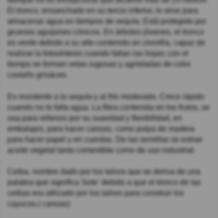
El tronco, ensanchado en su tercio inferior, le sirve para
almacenar agua en tiempos de sequía. Está protegido por
gruesos aguijones cónicos. En árboles jóvenes, el tronco
es verde debido a su alto contenido en clorofila, capaz de
realizar la fotosíntesis cuando faltan las hojas; con el
tiempo se forman vetas rugosas y agrietadas de color
castaño grisáceo.
Es resistente a la sequía y al frío moderado. Crece rápido
cuando no le falta agua. La fibra contenida en los frutos, se
usa para rellenos por su suavidad y flexibilidad, en
embalajes, para hacer canoas, como pulpa de madera
para hacer papel y en cuerdas. De las semillas se extrae
aceite vegetal tanto comestible como de uso industrial.
Ceiba, nombre dado por los taínos que se deriva de una
palabra que significa 'bote' debido a que el tronco de las
ceibas era utilizado por los taínos para construir los
cayucos.( canoas)