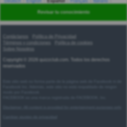
Deutsch
English
Español
Français
Italiano
Nederlands
Polski
Português
Svenska
Türkçe
Revisar tu conocimiento
Русский
Українська
हिन्दी
한국어
汉语
漢語
Contáctanos
Política de Privacidad
Términos y condiciones
Política de cookies
Sobre Nosotros
Copyright © 2026 quizzclub.com. Todos los derechos
reservados
Este sitio web no forma parte de la página web de Facebook ni de
Facebook Inc. Además, este sitio no está respaldado de ningún
modo por Facebook.
FACEBOOK es una marca registrada de FACEBOOK, Inc.
Disclaimer: All content is provided for entertainment purposes only
Cambiar ajustes de privacidad