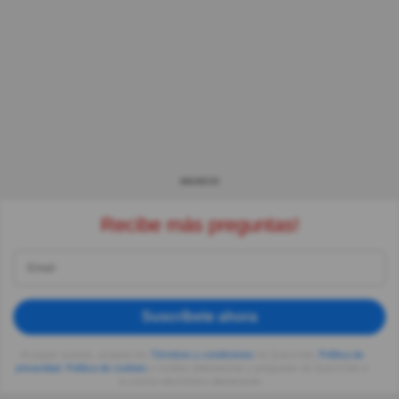
ANUNCIO
Recibe más preguntas!
Suscríbete ahora
Al seguir usando, aceptas los
Términos y condiciones
de Quizzclub,
Política de
privacidad
,
Política de cookies
y recibes adivinanzas y preguntas de QuizzClub a
tu correo electrónico diariamente.