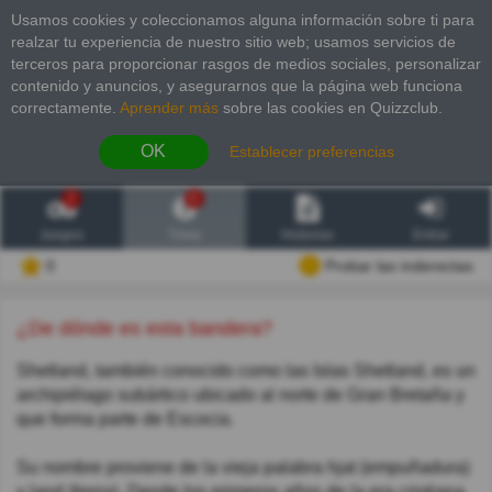
Usamos cookies y coleccionamos alguna información sobre ti para
realzar tu experiencia de nuestro sitio web; usamos servicios de
terceros para proporcionar rasgos de medios sociales, personalizar
contenido y anuncios, y asegurarnos que la página web funciona
correctamente.
Aprender más
sobre las cookies en Quizzclub.
OK
Establecer preferencias
2
6
Juegos
Trivia
Historias
Entrar
0
Probar las inderectas
¿De dónde es esta bandera?
Shetland, también conocido como las Islas Shetland, es un
archipiélago subártico ubicado al norte de Gran Bretaña y
que forma parte de Escocia.
Su nombre proviene de la vieja palabra hjat (empuñadura)
y land (tierra). Desde los primeros años de la era cristiana,