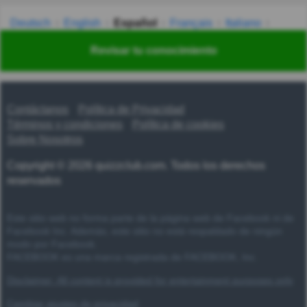
Deutsch
English
Español
Français
Italiano
Nederlands
Polski
Português
Svenska
Türkçe
Revisar tu conocimiento
Русский
Українська
हिन्दी
한국어
汉语
漢語
Contáctanos
Política de Privacidad
Términos y condiciones
Política de cookies
Sobre Nosotros
Copyright © 2026 quizzclub.com. Todos los derechos
reservados
Este sitio web no forma parte de la página web de Facebook ni de
Facebook Inc. Además, este sitio no está respaldado de ningún
modo por Facebook.
FACEBOOK es una marca registrada de FACEBOOK, Inc.
Disclaimer: All content is provided for entertainment purposes only
Cambiar ajustes de privacidad