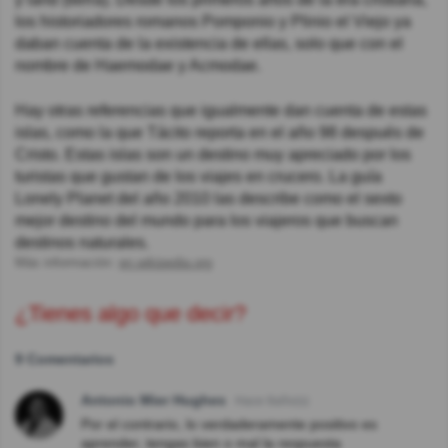
los historiadores romanos Pomponio y Plinio el Viejo ya
daban cuenta de la existencia de ellas, solo que con el
nombre de Haemodae y Acmodae.
Hay otras referencias que igualmente dan cuenta de estas
islas, como la que Tácito reporta en el año 98 después de
Cristo. Estas islas son un destino muy apreciado por los
turistas que gustan de los viajes en crucero. La guía
Lonely Planet del año 2010 las describe como el sexto
mejor destino del mundo para los viajeros que buscan
destinos naturales.
Más información:
en.wikipedia.org
¿Tienes algo que decir?
9 Comentarios
Antonio Mier Hughes
Hace 8año(s)
Por el contrario, lo verdaderamente positivo es
aprender, tengas bien o mal la respuesta