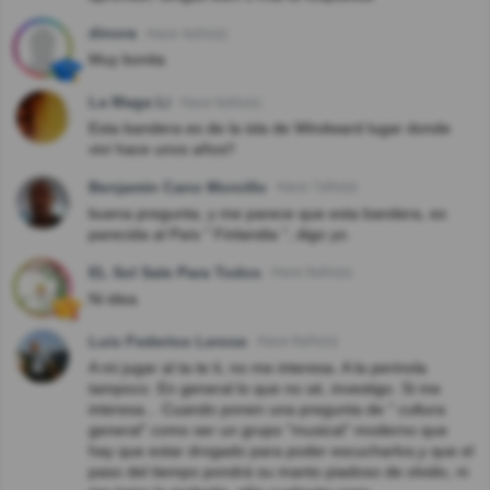
dinora
Hace 4año(s)
Muy bonita
La Maga Li
Hace 6año(s)
Esta bandera es de la isla de Windward lugar donde
viví hace unos años!!
Benjamin Cano Morcillo
Hace 7año(s)
buena pregunta, y me parece que esta bandera, es
parecida al País " Finlandia ", digo yo.
EL Sol Sale Para Todos
Hace 8año(s)
Ni idea.
Luis Federico Lerose
Hace 8año(s)
A mi jugar al ta te ti, no me interesa. A la perinola
tampoco. En general lo que no sé, investigo. Si me
interesa... Cuando ponen una pregunta de " cultura
general" como ser un grupo "musical" moderno que
hay que estar drogado para poder escucharlos,y que el
paso del tiempo pondrá su manto piadoso de olvido, ni