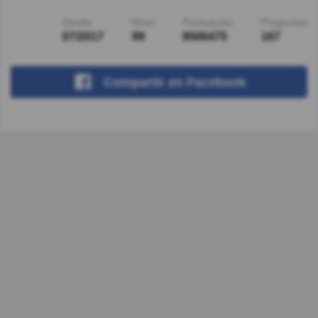
Desde
Nivel
Puntuación
Preguntas
07/2017
99
9506475
167
Compartir
en Facebook