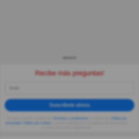
ANUNCIO
Recibe más preguntas!
Suscríbete ahora
Al seguir usando, aceptas los
Términos y condiciones
de Quizzclub,
Política de
privacidad
,
Política de cookies
y recibes adivinanzas y preguntas de QuizzClub a
tu correo electrónico diariamente.