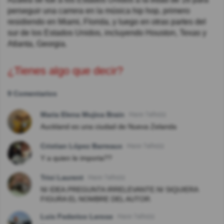
perseguir una carrera en la música hip hop, primero
residiendo en Miami, Florida, y luego en otras partes del
sur de los Estados Unidos, incluyendo Houston, Texas y
Atlanta, Georgia.
¿Tienes algo que decir?
9 Comentarios
Maria Elena Mujica Brain
Hace 7año(s)
Auckland es una ciudad de Nueva Zelanda
Cristian López Barreaux
Hace 7año(s)
Y a quien le importa??
Trixi Laurent
Hace 7año(s)
NI IDEA.PREGUNTA IRRELEVANTE.NI SIQUIERA
FIGURA EL NOMBRE DEL AUTOR.
Luis Federico Lerose
Hace 7año(s)