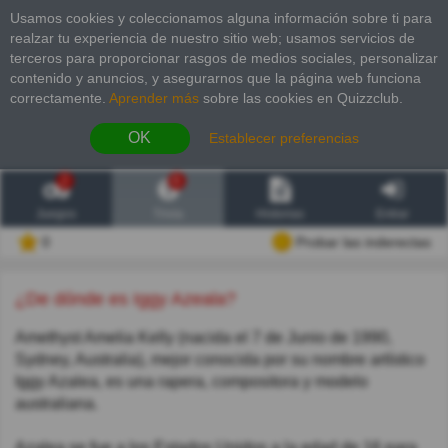
Usamos cookies y coleccionamos alguna información sobre ti para
realzar tu experiencia de nuestro sitio web; usamos servicios de
terceros para proporcionar rasgos de medios sociales, personalizar
contenido y anuncios, y asegurarnos que la página web funciona
correctamente.
Aprender más
sobre las cookies en Quizzclub.
OK
Establecer preferencias
2
6
Juegos
Trivia
Historias
Entrar
0
Probar las inderectas
¿De dónde es Iggy Azeala?
Amethyst Amelia Kelly (nacida el 7 de Junio de 1990,
Sydney, Australia), mejor conocida por su nombre artístico
Iggy Azalea, es una rapera, compositora y modelo
australiana.
Azalea se fue a los Estados Unidos a la edad de 16 para