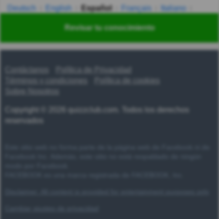
Deutsch
English
Español
Français
Italiano
Nederlands
Polski
Português
Svenska
Türkçe
Revisar tu conocimiento
Русский
Українська
हिन्दी
한국어
汉语
漢語
Contáctanos
Política de Privacidad
Términos y condiciones
Política de cookies
Sobre Nosotros
Copyright © 2026 quizzclub.com. Todos los derechos
reservados
Este sitio web no forma parte de la página web de Facebook ni de
Facebook Inc. Además, este sitio no está respaldado de ningún
modo por Facebook.
FACEBOOK es una marca registrada de FACEBOOK, Inc.
Disclaimer: All content is provided for entertainment purposes only
Cambiar ajustes de privacidad