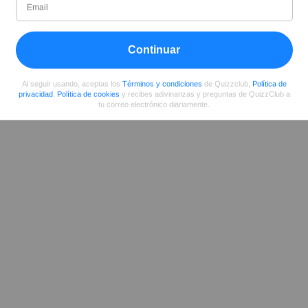
Rosie
Escritor (quizauthors.com)
Continuar
Compartir
en Facebook
Al seguir usando, aceptas los
Términos y condiciones
de Quizzclub,
Política de
privacidad
,
Política de cookies
y recibes adivinanzas y preguntas de QuizzClub a
tu correo electrónico diariamente.