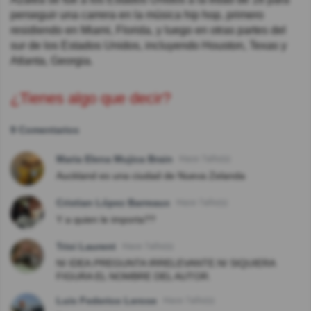
perseguir una carrera en la música hip hop, primero
residiendo en Miami, Florida, y luego en otras partes del
sur de los Estados Unidos, incluyendo Houston, Texas y
Atlanta, Georgia.
¿Tienes algo que decir?
9 Comentarios
Maria Elena Mujica Brain
Hace 7año(s)
Auckland es una ciudad de Nueva Zelanda
Cristian López Barreaux
Hace 7año(s)
Y a quien le importa??
Trixi Laurent
Hace 7año(s)
NI IDEA.PREGUNTA IRRELEVANTE.NI SIQUIERA
FIGURA EL NOMBRE DEL AUTOR.
Luis Federico Lerose
Hace 7año(s)