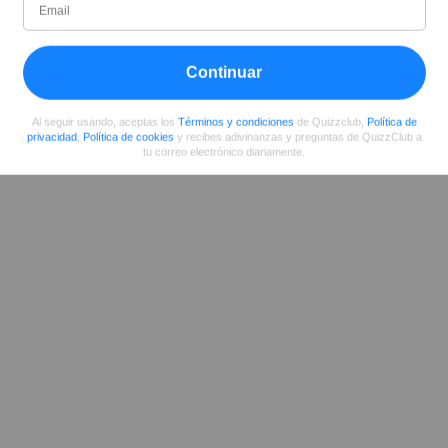
Rosie
Escritor (quizauthors.com)
Continuar
Compartir
en Facebook
Al seguir usando, aceptas los
Términos y condiciones
de Quizzclub,
Política de
privacidad
,
Política de cookies
y recibes adivinanzas y preguntas de QuizzClub a
tu correo electrónico diariamente.