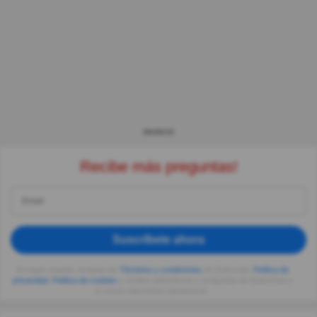
ANUNCIO
Recibe más preguntas!
Suscríbete ahora
Al seguir usando, aceptas los
Términos y condiciones
de Quizzclub,
Política de
privacidad
,
Política de cookies
y recibes adivinanzas y preguntas de QuizzClub a
tu correo electrónico diariamente.