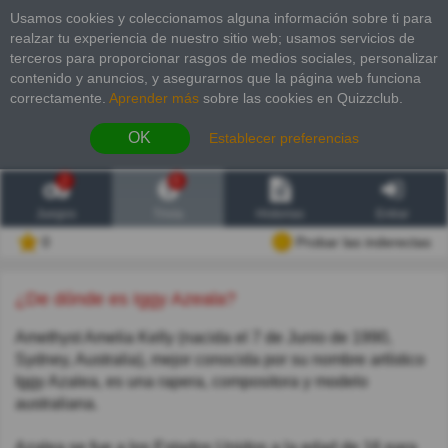
Usamos cookies y coleccionamos alguna información sobre ti para
realzar tu experiencia de nuestro sitio web; usamos servicios de
terceros para proporcionar rasgos de medios sociales, personalizar
contenido y anuncios, y asegurarnos que la página web funciona
correctamente.
Aprender más
sobre las cookies en Quizzclub.
OK
Establecer preferencias
2
6
Juegos
Trivia
Historias
Entrar
0
Probar las inderectas
¿De dónde es Iggy Azeala?
Amethyst Amelia Kelly (nacida el 7 de Junio de 1990,
Sydney, Australia), mejor conocida por su nombre artístico
Iggy Azalea, es una rapera, compositora y modelo
australiana.
Azalea se fue a los Estados Unidos a la edad de 16 para