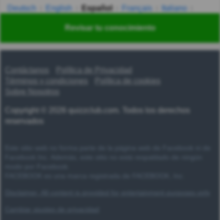
Deutsch
English
Español
Français
Italiano
Nederlands
Polski
Português
Svenska
Türkçe
Revisar tu conocimiento
Русский
Українська
हिन्दी
한국어
汉语
漢語
Contáctanos
Política de Privacidad
Términos y condiciones
Política de cookies
Sobre Nosotros
Copyright © 2026 quizzclub.com. Todos los derechos
reservados
Este sitio web no forma parte de la página web de Facebook ni de
Facebook Inc. Además, este sitio no está respaldado de ningún
modo por Facebook.
FACEBOOK es una marca registrada de FACEBOOK, Inc.
Disclaimer: All content is provided for entertainment purposes only
Cambiar ajustes de privacidad