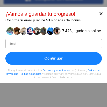
✕
¡Vamos a guardar tu progreso!
Confirma tu email y recibe 50 monedas del bonus
7.423
jugadores online
Continuar
Al seguir usando, aceptas los
Términos y condiciones
de Quizzclub,
Política de
privacidad
,
Política de cookies
y recibes adivinanzas y preguntas de QuizzClub a
tu correo electrónico diariamente.