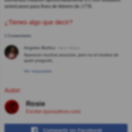
americanos para fines de febrero de 1778.
¿Tienes algo que decir?
1 Comentario
Angeles Berlioz
Hace 7año(s)
Aparecen muchos anuncios, pero no el nombre de
quien preguntó.
Ver respuestas
Autor:
Rosie
Escritor (quizauthors.com)
Compartir
en Facebook