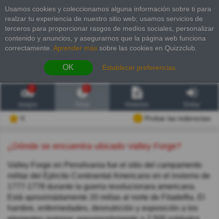
Usamos cookies y coleccionamos alguna información sobre ti para
realzar tu experiencia de nuestro sitio web; usamos servicios de
terceros para proporcionar rasgos de medios sociales, personalizar
contenido y anuncios, y asegurarnos que la página web funciona
correctamente.
Aprender más
sobre las cookies en Quizzclub.
OK
Establecer preferencias
2
6
Juegos
Trivia
Historias
Entrar
0
Probar las inderectas
¿Dónde se encuentra ubicado Valley Forge?
Valley Forge en Pensilvania fue el sitio del campamento
militar del Ejército Continental Americano en el invierno de
1777-1778 durante la guerra revolucionara americana.
Está aproximádamente 20 millas al norte de Filadelfia. El
hambre, enfermedades, desnutrición y exposición a los
elementos mataron aproximadamente a 2.500 soldados