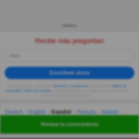
ANUNCIO
Recibe más preguntas!
Suscríbete ahora
Al seguir usando, aceptas los
Términos y condiciones
de Quizzclub,
Política de
privacidad
,
Política de cookies
y recibes adivinanzas y preguntas de QuizzClub a
tu correo electrónico diariamente.
Deutsch
English
Español
Français
Italiano
Nederlands
Polski
Português
Svenska
Türkçe
Revisar tu conocimiento
Русский
Українська
हिन्दी
한국어
汉语
漢語