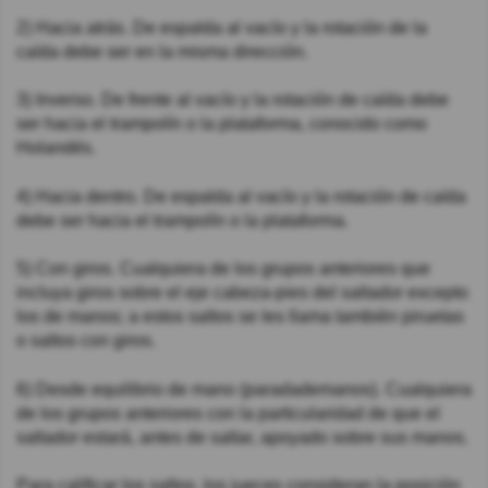
2) Hacia atrás. De espalda al vacío y la rotación de la
caída debe ser en la misma dirección.
3) Inverso. De frente al vacío y la rotación de caída debe
ser hacia el trampolín o la plataforma, conocido como
Holandés.
4) Hacia dentro. De espalda al vacío y la rotación de caída
debe ser hacia el trampolín o la plataforma.
5) Con giros. Cualquiera de los grupos anteriores que
incluya giros sobre el eje cabeza-pies del saltador excepto
los de manos; a estos saltos se les llama también piruetas
o saltos con giros.
6) Desde equilibrio de mano (paradademanos). Cualquiera
de los grupos anteriores con la particularidad de que el
saltador estará, antes de saltar, apoyado sobre sus manos.
Para calificar los saltos, los jueces consideran la posición