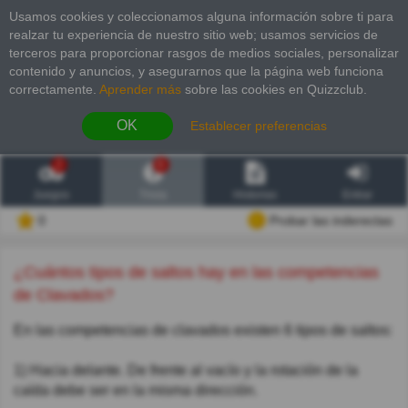
Usamos cookies y coleccionamos alguna información sobre ti para
realzar tu experiencia de nuestro sitio web; usamos servicios de
terceros para proporcionar rasgos de medios sociales, personalizar
contenido y anuncios, y asegurarnos que la página web funciona
correctamente.
Aprender más
sobre las cookies en Quizzclub.
OK
Establecer preferencias
2
6
Juegos
Trivia
Historias
Entrar
0
Probar las inderectas
¿Cuántos tipos de saltos hay en las competencias
de Clavados?
En las competencias de clavados existen 6 tipos de saltos:
1) Hacia delante. De frente al vacío y la rotación de la
caída debe ser en la misma dirección.