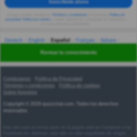
Suscríbete ahora
Al seguir usando, aceptas los
Términos y condiciones
de Quizzclub,
Política de
privacidad
,
Política de cookies
y recibes adivinanzas y preguntas de QuizzClub a
tu correo electrónico diariamente.
Deutsch
English
Español
Français
Italiano
Nederlands
Polski
Português
Svenska
Türkçe
Revisar tu conocimiento
Русский
Українська
हिन्दी
한국어
汉语
漢語
Contáctanos
Política de Privacidad
Términos y condiciones
Política de cookies
Sobre Nosotros
Copyright © 2026 quizzclub.com. Todos los derechos
reservados
Este sitio web no forma parte de la página web de Facebook ni de
Facebook Inc. Además, este sitio no está respaldado de ningún