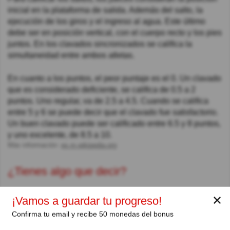
inicial en la plataforma de salida. Además del salto, la
ejecución de los giros y el ingreso al agua. Este último
debe ser en posición vertical, con el cuerpo recto y los pies
juntos. En los clavados sincronizados se califica la
simultaneidad entre ambos atletas.
En cuanto a los puntos, el peor puntaje es el 0. Un clavado
que es considerado deficiente, se califica de 0.5 a 2
puntos. Uno regular, va de 2.5 a 4.5. Cuando se califica
entre 5 y 6 se puede decir que el clavado fue satisfactorio.
Un buen clavado puede ser calificado entre 6.5 y 8 puntos,
y uno excelente, de 8.5 a 10.
Más información:
es.m.wikipedia.org
¿Tienes algo que decir?
0 Comentarios
✕
¡Vamos a guardar tu progreso!
Confirma tu email y recibe 50 monedas del bonus