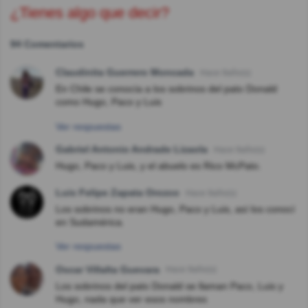
¿Tienes algo que decir?
94 Comentarios
Claudinita Guerrero Moncada
Hace 9año(s)
En Chile se conocía a los sobrinos del pato Donald
como Hugo, Paco y Luis
Ver respuestas
Gabriel Antonio Andrade Lizaola
Hace 9año(s)
Hugo, Paco y Luis, y el abuelo es Rico McPato.
Luis Felipe Zapata Orozco
Hace 9año(s)
Los sobrinos no eran Hugo, Paco y Luis, así los conocí
en Sudamérica.
Ver respuestas
Oscar Villalta Guevara
Hace 9año(s)
Los sobrinos del pato Donald se llaman Paco, Luis y
Hugo, nada que ver esos nombres