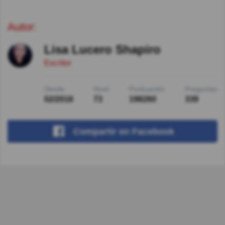
Autor:
Lisa Lucero Shapiro
Escritor
Desde
Nivel
Puntuación
Preguntas
02/2016
73
198260
339
Compartir
en Facebook