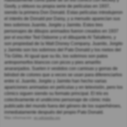
Goofy, y obtuvo su propia serie de películas en 1937,
siendo la primera Don Donald. Estas películas introdujeron
el interés de Donald por Daisy, y a menudo aparecían sus
tres sobrinos Juanito, Jorgito y Jaimito. Estos tres
personajes de dibujos animados fueron creados en 1937
por el escritor Ted Osborne y el dibujante Al Taliaferro, y
son propiedad de la Walt Disney Company. Juanito, Jorgito
y Jaimito son los sobrinos del Pato Donald y los nietos del
Tío Gilito. Al igual que su tío, los sobrinos son patos
antropomorfos blancos con picos y pies amarillo
anaranjados. Suelen ir vestidos con camisas y gorras de
béisbol de colores que a veces se usan para diferenciarlos
entre sí. Juanito, Jorgito y Jaimito han hecho varias
apariciones animadas en películas y en televisión, pero los
cómics siguen siendo su formato principal. El trío es
colectivamente el undécimo personaje de cómic más
publicado del mundo fuera del género de los superhéroes,
inmediatamente después del propio Pato Donald.
Más información:
en.wikipedia.org