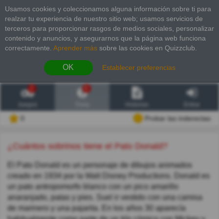
Usamos cookies y coleccionamos alguna información sobre ti para
realzar tu experiencia de nuestro sitio web; usamos servicios de
terceros para proporcionar rasgos de medios sociales, personalizar
contenido y anuncios, y asegurarnos que la página web funciona
correctamente.
Aprender más
sobre las cookies en Quizzclub.
OK
Establecer preferencias
2
6
Juegos
Trivia
Historias
Entrar
0
Probar las inderectas
¿Cuántos sobrinos tiene el Pato Donald?
El Pato Donald es un personaje de dibujos animados
creado en 1934 por la Walt Disney Productions. Donald es
un pato antropomorfo blanco con un pico amarillo
anaranjado, patas y pies. Suel ir vestido con una camisa
de marinero y una pajarita. En los años 30 aparecía
habitualmente como parte de un trío cómico con Mickey y