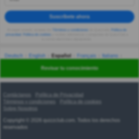
Suscríbete ahora
Al seguir usando, aceptas los
Términos y condiciones
de Quizzclub,
Política de
privacidad
,
Política de cookies
y recibes adivinanzas y preguntas de QuizzClub a
tu correo electrónico diariamente.
Deutsch
English
Español
Français
Italiano
Nederlands
Polski
Português
Svenska
Türkçe
Revisar tu conocimiento
Русский
Українська
हिन्दी
한국어
汉语
漢語
Contáctanos
Política de Privacidad
Términos y condiciones
Política de cookies
Sobre Nosotros
Copyright © 2026 quizzclub.com. Todos los derechos
reservados