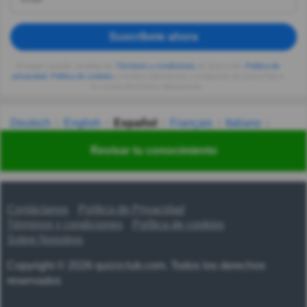
Suscríbete ahora
Al seguir usando, aceptas los
Términos y condiciones
de Quizzclub,
Política de
privacidad
,
Política de cookies
y recibes adivinanzas y preguntas de QuizzClub a
tu correo electrónico diariamente.
Deutsch
English
Español
Français
Italiano
Nederlands
Polski
Português
Svenska
Türkçe
Revisar tu conocimiento
Русский
Українська
हिन्दी
한국어
汉语
漢語
Contáctanos
Política de Privacidad
Términos y condiciones
Política de cookies
Sobre Nosotros
Copyright © 2026 quizzclub.com. Todos los derechos
reservados