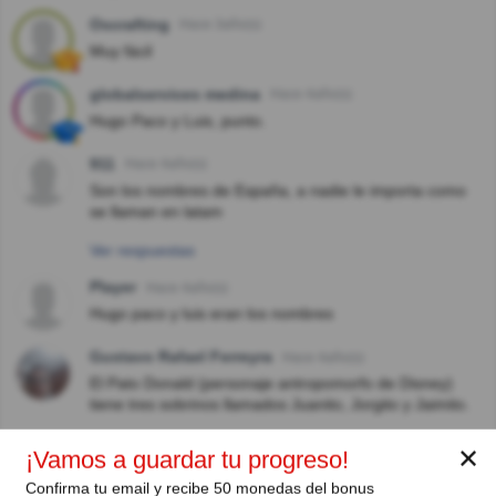
Oscrafting
Hace 3año(s)
Muy fácil
globalservices medina
Hace 4año(s)
Hugo Paco y Luis, punto.
911
Hace 4año(s)
Son los nombres de España, a nadie le importa como
se llaman en latam
Ver respuestas
Player
Hace 4año(s)
Hugo paco y luis eran los nombres
Gustavo Rafael Ferreyra
Hace 4año(s)
El Pato Donald (personaje antropomorfo de Disney)
tiene tres sobrinos llamados Juanito, Jorgito y Jaimito.
Ver respuestas
✕
¡Vamos a guardar tu progreso!
Bibi
Hace 5año(s)
Confirma tu email y recibe 50 monedas del bonus