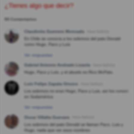
¿Tienes algo que decir?
94 Comentarios
Claudinita Guerrero Moncada
Hace 9año(s)
En Chile se conocía a los sobrinos del pato Donald
como Hugo, Paco y Luis
Ver respuestas
Gabriel Antonio Andrade Lizaola
Hace 9año(s)
Hugo, Paco y Luis, y el abuelo es Rico McPato.
Luis Felipe Zapata Orozco
Hace 9año(s)
Los sobrinos no eran Hugo, Paco y Luis, así los conocí
en Sudamérica.
Ver respuestas
Oscar Villalta Guevara
Hace 9año(s)
Los sobrinos del pato Donald se llaman Paco, Luis y
Hugo, nada que ver esos nombres