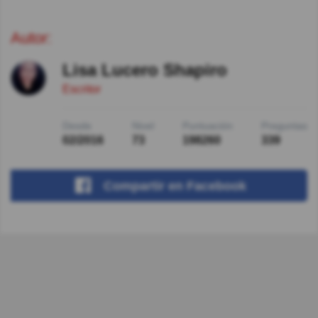
Autor:
Lisa Lucero Shapiro
Escritor
Desde
Nivel
Puntuación
Preguntas
02/2016
73
198260
339
Compartir
en Facebook