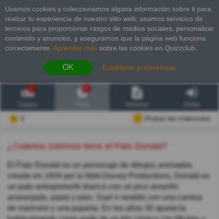
Usamos cookies y coleccionamos alguna información sobre ti para
realzar tu experiencia de nuestro sitio web; usamos servicios de
terceros para proporcionar rasgos de medios sociales, personalizar
contenido y anuncios, y asegurarnos que la página web funciona
correctamente.
Aprender más
sobre las cookies en Quizzclub.
OK
Establecer preferencias
2
6
Juegos
Trivia
Historias
Entrar
0
Probar las inderectas
¿Cuántos sobrinos tiene el Pato Donald?
El Pato Donald es un personaje de dibujos animados
creado en 1934 por la Walt Disney Productions. Donald es
un pato antropomorfo blanco con un pico amarillo
anaranjado, patas y pies. Suel ir vestido con una camisa
de marinero y una pajarita. En los años 30 aparecía
habitualmente como parte de un trío cómico con Mickey y