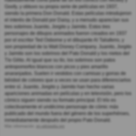
Goofy, y obtuvo su propia serie de películas en 1937,
siendo la primera Don Donald. Estas películas introdujeron
el interés de Donald por Daisy, y a menudo aparecían sus
tres sobrinos Juanito, Jorgito y Jaimito. Estos tres
personajes de dibujos animados fueron creados en 1937
por el escritor Ted Osborne y el dibujante Al Taliaferro, y
son propiedad de la Walt Disney Company. Juanito, Jorgito
y Jaimito son los sobrinos del Pato Donald y los nietos del
Tío Gilito. Al igual que su tío, los sobrinos son patos
antropomorfos blancos con picos y pies amarillo
anaranjados. Suelen ir vestidos con camisas y gorras de
béisbol de colores que a veces se usan para diferenciarlos
entre sí. Juanito, Jorgito y Jaimito han hecho varias
apariciones animadas en películas y en televisión, pero los
cómics siguen siendo su formato principal. El trío es
colectivamente el undécimo personaje de cómic más
publicado del mundo fuera del género de los superhéroes,
inmediatamente después del propio Pato Donald.
Más información:
en.wikipedia.org