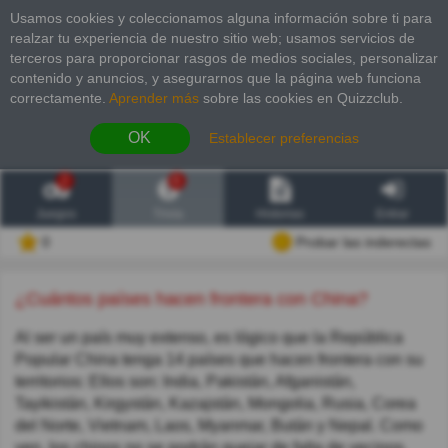
Usamos cookies y coleccionamos alguna información sobre ti para
realzar tu experiencia de nuestro sitio web; usamos servicios de
terceros para proporcionar rasgos de medios sociales, personalizar
contenido y anuncios, y asegurarnos que la página web funciona
correctamente.
Aprender más
sobre las cookies en Quizzclub.
OK
Establecer preferencias
2
6
Juegos
Trivia
Historias
Entrar
0
Probar las inderectas
¿Cuántos países hacen frontera con China?
Al ser un país muy extenso, es lógico que la República
Popular China tenga 14 países que hacen frontera con su
territorios: Ellos son: India, Pakistán, Afganistán,
Tayikistán, Kirgystán, Kazajstán, Mongolia, Rusia, Corea
del Norte, Vietnam, Laos, Myanmar, Bután y Nepal. Como
ven, los chinos no se podrán quejar de falta de vecinos.