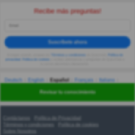
Recibe más preguntas!
Suscríbete ahora
Al seguir usando, aceptas los
Términos y condiciones
de Quizzclub,
Política de
privacidad
,
Política de cookies
y recibes adivinanzas y preguntas de QuizzClub a
tu correo electrónico diariamente.
Deutsch
English
Español
Français
Italiano
Nederlands
Polski
Português
Svenska
Türkçe
Revisar tu conocimiento
Русский
Українська
हिन्दी
한국어
汉语
漢語
Contáctanos
Política de Privacidad
Términos y condiciones
Política de cookies
Sobre Nosotros