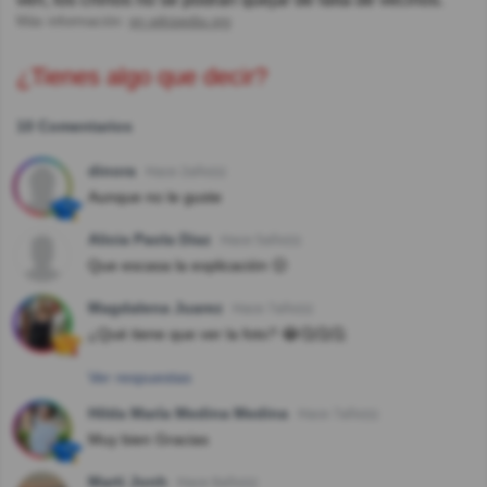
Más información:
en.wikipedia.org
¿Tienes algo que decir?
10 Comentarios
dinora
Hace 2año(s)
Aunque no le guste
Alicia Paola Diaz
Hace 5año(s)
Que escasa la explicación 😑
Magdalena Juarez
Hace 7año(s)
¿Qué tiene que ver la foto? 😂🤔🤔🤔
Ver respuestas
Hilda María Medina Medina
Hace 7año(s)
Muy bien Gracias
Marti Jonh
Hace 8año(s)