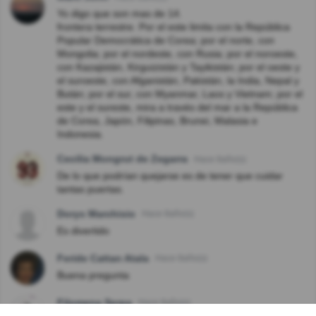
Yo digo que son mas de 14.
frontera terrestre. Por el este limita con la República
Popular Democrática de Corea; por el norte, con
Mongolia; por el nordeste, con Rusia; por el noroeste,
con Kazajistán, Kirguizistán y Tayikistán; por el oeste y
el suroeste, con Afganistán, Pakistán, la India, Nepal y
Bután; por el sur, con Myanmar, Laos y Vietnam; por el
este y el sureste, mira a través del mar a la República
de Corea, Japón, Filipinas, Brunei, Malasia e
Indonesia.
Cecilia Mongrut de Zegarra
Hace 8año(s)
De lo que podrían quejarse es de tener que cuidar
tantas puertas.
Dorys Marchisio
Hace 8año(s)
Es divertido
Feride Cattan Atala
Hace 8año(s)
Buena pregunta
Filomena Serpa
Hace 8año(s)