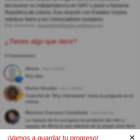
declararon su independencia en 1847 y pasó a llamarse
República de Liberia. Esa relación con Estados Unidos
mantuvo fuera a los colonizadores europeos.
Más información:
capoeirabrasilbogota.wordpress.com
¿Tienes algo que decir?
4 Comentarios
dinora
Hace 2año(s)
Muy bien
Hector Ornelas
Hace 4año(s)
Copia fiel de “Muy Interesante” hasta la pregunta es la
misma
Mauricio Carcamo Castañeda
Hace 6año(s)
La riqueza de los europeos es producto del robo y
saqueo de África lo que además de la actual ruina llevó
asesinatos y muerte a decenas de millones.
✕
¡Vamos a guardar tu progreso!