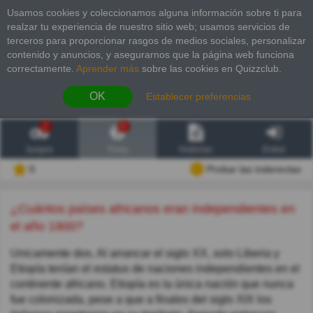
Usamos cookies y coleccionamos alguna información sobre ti para
realzar tu experiencia de nuestro sitio web; usamos servicios de
terceros para proporcionar rasgos de medios sociales, personalizar
contenido y anuncios, y asegurarnos que la página web funciona
correctamente.
Aprender más
sobre las cookies en Quizzclub.
OK
Establecer preferencias
2
6
Juegos
Trivia
Historias
Entrar
0
Probar las inderectas
¿Cuántos países africanos eran independientes en
el año 1900?
Unicamente dos. Al arrancar el siglo XX, solo Liberia y
Etiopía tenían el estatus de naciones independientes en el
continente africano. Etiopía es la única nación que nunca
fue colonizada, pese a que a finales del siglo XIX los