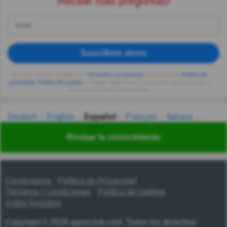
Recibe más preguntas!
Suscríbete ahora
Al seguir usando, aceptas los
Términos y condiciones
de Quizzclub,
Política de
privacidad
,
Política de cookies
y recibes adivinanzas y preguntas de QuizzClub a
tu correo electrónico diariamente.
Deutsch
English
Español
Français
Italiano
Nederlands
Polski
Português
Svenska
Türkçe
Revisar tu conocimiento
Русский
Українська
हिन्दी
한국어
汉语
漢語
Contáctanos
Política de Privacidad
Términos y condiciones
Política de cookies
Sobre Nosotros
Copyright © 2026 quizzclub.com. Todos los derechos