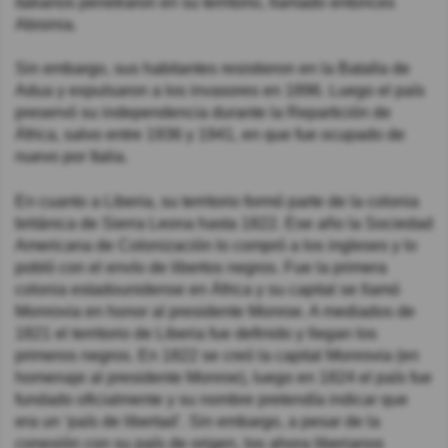
italianos penetraron en su territorio, llamado entonces
Abisinia.
Sin embargo, sus habitantes resistieron en la Batalla de
Adua y expulsaron a los invasores en 1896. Luego el país
preservó su independencia durante la Repartición de
África, salvo entre 1936 y 1941, en que fue ocupado de
nuevo por Italia.
En cuanto a Liberia, su territorio formó parte de la colonia
británica de Sierra Leona hasta 1822. Ese año la Sociedad
Americana de Colonización lo compró a los ingleses y lo
pobló con el envío de libertos negros. Fue la primera
colonia estadounidense en África y su capital se llamó
Monrovia en honor al presidente Monroe. A mediados de
1821 el territorio de Liberia fue definido y llegan los
primeros negros. En 1822 se creó la capital Monrovia (en
homenaje al presidente Monroe), luego en 1824 el país fue
fundado oficialmente y su nombre pretendía indicar que
era un ‘país de libertad’. Sin embargo, a pesar de la
conexión con su país de origen, los ahora liberianos