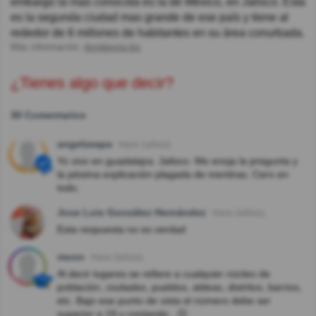
embargo la mas conocida es la de México, en Jalisco. Esta
es la segunda ciudad mas grande de ese país y tiene al
rededor de 6 millones de habitantes en su área conurbada.
Más información:
dondeesta.biz
¿Tienes algo que decir?
30 Comentarios
angelzeapa
Hace 1año(s)
Yo vivo en guadalajra. Jalisco. Me enoja la pregunta y
la pésima explicación plagada de mentiras. Cero en
todo.
Jose Luis González Hernández
Hace 2año(s)
Esta respuesta no es verdad
moon
Hace 3año(s)
Al decir lugares se refiere a cualquier núcleo de
población, ciudades, pueblos, aldeas, distritos, barrios,
etc. Bajo ese punto de vista el número debe ser
superior a 19 y contando...😕