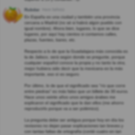
Rubdar
Hace 3año(s)
En España es una ciudad y también una provincia
cercana a Madrid (no sé si habrá algún pueblo con
igual nombre). Ahora bien, lugares, lo que se dice
lugares, por aquí hay cientos si contamos calles,
plazas, fuentes, bares, etc.
Respecto a lo de que la Guadalajara más conocida es
la de Jalisco, será según donde se pregunte, porque
cualquier español conoce la propia y no tanto la otra;
mejor hubiera sido decir que la mexicana es la más
importante, eso sí es seguro.
Por último, lo de que el significado sea "río que corre
entre piedras" es más falso que un billete de 30 euros.
Hace unos veinte años unos amigos árabes me
explicaron el significado que le dan ellos (me ahorro
reproducirlo porque va a ser polémico).
La pregunta debe ser antigua porque hoy en día los
revisores no dejan pasar explicaciones tan breves y
con tantas faltas de ortografía (conté cuatro en tan