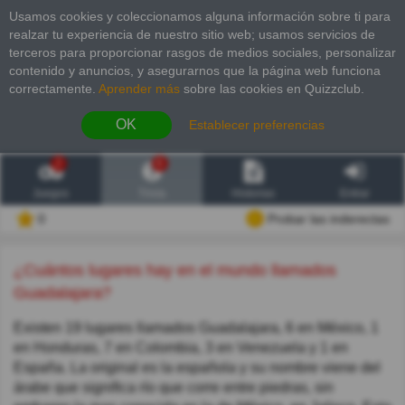
Usamos cookies y coleccionamos alguna información sobre ti para
realzar tu experiencia de nuestro sitio web; usamos servicios de
terceros para proporcionar rasgos de medios sociales, personalizar
contenido y anuncios, y asegurarnos que la página web funciona
correctamente.
Aprender más
sobre las cookies en Quizzclub.
OK
Establecer preferencias
2
6
Juegos
Trivia
Historias
Entrar
0
Probar las inderectas
¿Cuántos lugares hay en el mundo llamados
Guadalajara?
Existen 19 lugares llamados Guadalajara, 6 en México, 1
en Honduras, 7 en Colombia, 3 en Venezuela y 1 en
España. La original es la española y su nombre viene del
árabe que significa río que corre entre piedras, sin