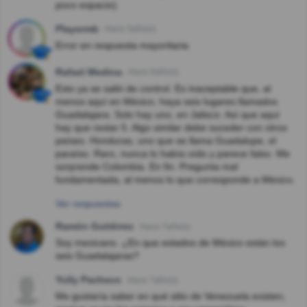
poco espacio).
Playermb
Hace 5año(s)
Error en respuesta mayoritaria
Rafael Medina
Hace 6año(s)
Esto ya se salió de control. Es inaceptable que, al
menos aquí en México, haya seis lugares llamados
Guadalajara. Solo hay uno, en Jalisco. Así que aquí
hay que restar 5. Algo similar debe suceder con otros
países. Honduras, uno que se llama Guadalupe, el
paraíso. Raro, nunca lo había oído y parece falso. Me
sorprende Colombia. En fin. Pregunta mal
fundamentada, al menos lo que corresponde a México.
Ver respuestas
Ramón Gutiérrez
Hace 7año(s)
Soy mexicano. ¿En que estados de México están los
seis Guadalajaras?
Yully Pacheco
Hace 7año(s)
Me gustaría saber en qué sitio de Venezuela existen,