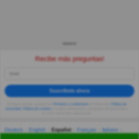
ANUNCIO
Recibe más preguntas!
Suscríbete ahora
Al seguir usando, aceptas los
Términos y condiciones
de Quizzclub,
Política de
privacidad
,
Política de cookies
y recibes adivinanzas y preguntas de QuizzClub a
tu correo electrónico diariamente.
Deutsch
English
Español
Français
Italiano
Nederlands
Polski
Português
Svenska
Türkçe