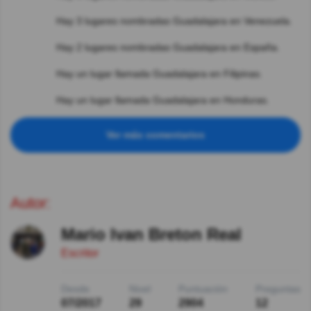
Hay 3 lugares nombradas Guadalajara en Venezuela.
Hay 2 lugares nombradas Guadalajara en España.
Hay un lugar llamada Guadalajara en Filipinas.
Hay un lugar llamada Guadalajara en Honduras.
Ver más comentarios
Autor:
Mario Ivan Breton Real
Escritor
Desde
Nivel
Puntuación
Preguntas
07/2017
29
2904
12