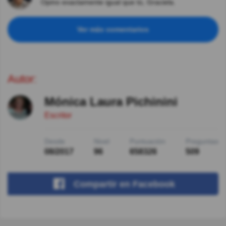
Opino exactamente igual que tú, Graciela.
Ver más comentarios
Autor:
Mónica Laura Pichinini
Escritor
Desde
Nivel
Puntuación
Preguntas
08/2017
96
658326
509
Compartir
en Facebook