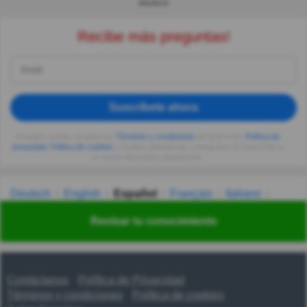
ANUNCIO
Recibe más preguntas!
Suscríbete ahora
Al seguir usando, aceptas los
Términos y condiciones
de Quizzclub,
Política de
privacidad
,
Política de cookies
y recibes adivinanzas y preguntas de QuizzClub a
tu correo electrónico diariamente.
Deutsch
English
Español
Français
Italiano
Nederlands
Polski
Português
Svenska
Türkçe
Revisar tu conocimiento
Русский
Українська
हिन्दी
한국어
汉语
漢語
Contáctanos
Política de Privacidad
Términos y condiciones
Política de cookies