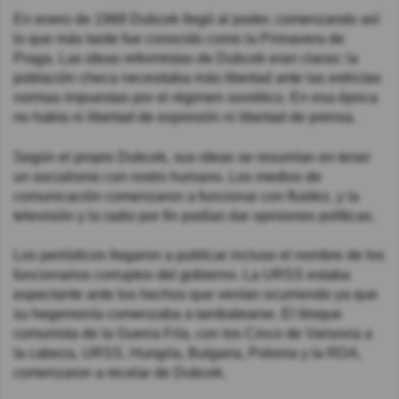
En enero de 1968 Dubcek llegó al poder, comenzando así
lo que más tarde fue conocido como la Primavera de
Praga. Las ideas reformistas de Dubcek eran claras: la
población checa necesitaba más libertad ante las estrictas
normas impuestas por el régimen soviético. En esa época
no había ni libertad de expresión ni libertad de prensa.
Según el propio Dubcek, sus ideas se resumían en tener
un socialismo con rostro humano. Los medios de
comunicación comenzaron a funcionar con fluidez, y la
televisión y la radio por fin podían dar opiniones políticas.
Los periódicos llegaron a publicar incluso el nombre de los
funcionarios corruptos del gobierno. La URSS estaba
expectante ante los hechos que venían ocurriendo ya que
su hegemonía comenzaba a tambalearse. El bloque
comunista de la Guerra Fría, con los Cinco de Varsovia a
la cabeza, URSS, Hungría, Bulgaria, Polonia y la RDA,
comenzaron a recelar de Dubcek.