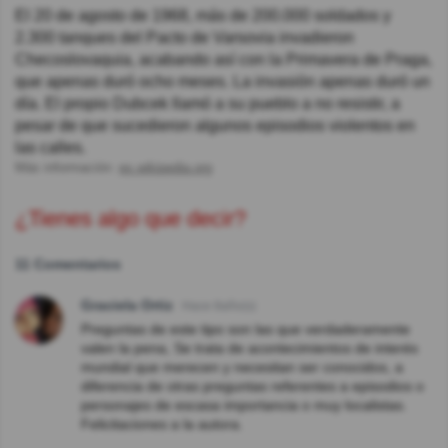
El 20 de agosto de 1968, más de 200.000 soldados y
2.300 tanques del Pacto de Varsovia invadieron
Checoslovaquia, acabando así con la Primavera de Praga,
que apenas duró ocho meses. La invasión apenas duró un
día. El propio Dubcek llamó a su pueblo a no resistir, a
pesar de que sucedieron algunos episodios violentos en
las calles.
Más información:
es.wikipedia.org
¿Tienes algo que decir?
11 Comentarios
Graciela Ortiz
Hace 8año(s)
Preguntas de este tipo son las que verdaderamente
valen la pena, Se trata de acontecimientos de interés
mundial que merecen y necesitan ser conocidos, a
diferencia de otras preguntas referentes a episodios o
personajes de escasa importancia o muy localistas.
Felicitaciones a la autora.