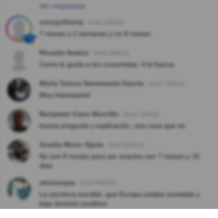
Ver respuestas
cocojuthierry
Hace 2año(s)
7 meses y 2 semanas y no 8 meses
Ricardo Avalos
Hace 5año(s)
Como le gusta a los comunistas. A la fuerza.
María Teresa Santamaría García
Hace 7año(s)
Muy interesante!
Benjamin Cano Morcillo
Hace 7año(s)
buena pregunta y explicación, una cosa que se.
Amelia Marin Ojeda
Hace 8año(s)
No son 8 meses para ser exactos son 7 meses y 15
días
alexisrojas
Hace 8año(s)
La escritora escribió, que Europa estaba sometida y
bajo dominio soviético
Eso es totalmente falso.