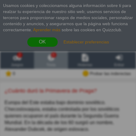
Usamos cookies y coleccionamos alguna información sobre ti para
realzar tu experiencia de nuestro sitio web; usamos servicios de
terceros para proporcionar rasgos de medios sociales, personalizar
contenido y anuncios, y asegurarnos que la página web funciona
correctamente.
Aprender más
sobre las cookies en Quizzclub.
OK
Establecer preferencias
2
6
Juegos
Trivia
Historias
Entrar
0
Probar las inderectas
¿Cuánto duró la Primavera de Praga?
Europa del Este estaba bajo dominio soviético.
Checoslovaquia, estaba controlada por los soviéticos
quienes ocuparon el país durante la Segunda Guerra
Mundial. En la década de los 60 surgió un nombre,
Alexander Dubcek, de origen eslovaco.