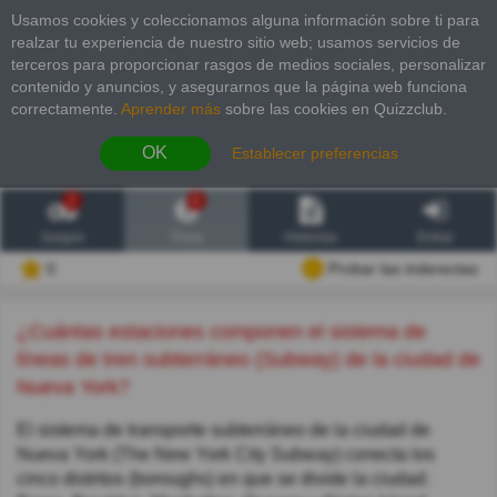
Usamos cookies y coleccionamos alguna información sobre ti para
realzar tu experiencia de nuestro sitio web; usamos servicios de
terceros para proporcionar rasgos de medios sociales, personalizar
contenido y anuncios, y asegurarnos que la página web funciona
correctamente.
Aprender más
sobre las cookies en Quizzclub.
OK
Establecer preferencias
2
6
Juegos
Trivia
Historias
Entrar
0
Probar las inderectas
¿Cuántas estaciones componen el sistema de
líneas de tren subterráneo (Subway) de la ciudad de
Nueva York?
El sistema de transporte subterráneo de la ciudad de
Nueva York (The New York City Subway) conecta los
cinco distritos (boroughs) en que se divide la ciudad: