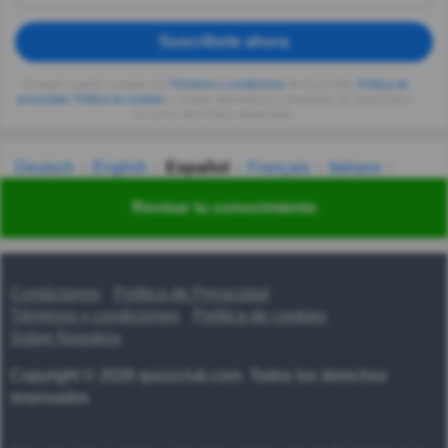
Suscríbete ahora
Al seguir usando, aceptas los
Términos y condiciones
de Quizzclub,
Política de
privacidad
,
Política de cookies
y recibes adivinanzas y preguntas de QuizzClub a
tu correo electrónico diariamente.
Deutsch
English
Español
Français
Italiano
Nederlands
Polski
Português
Svenska
Türkçe
Revisar tu conocimiento
Русский
Українська
हिन्दी
한국어
汉语
漢語
Contáctanos
Política de Privacidad
Términos y condiciones
Política de cookies
Sobre Nosotros
Copyright © 2026 quizzclub.com. Todos los derechos
reservados