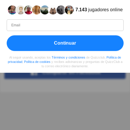
7.143
jugadores online
Autor:
Mario Rodriguez
Escritor
Continuar
Desde
Nivel
Puntuación
Preguntas
05/2017
93
489009
1039
Al seguir usando, aceptas los
Términos y condiciones
de Quizzclub,
Política de
privacidad
,
Política de cookies
y recibes adivinanzas y preguntas de QuizzClub a
tu correo electrónico diariamente.
Compartir
en Facebook