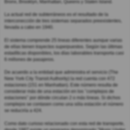
Bronx, Brooklyn, Manhattan, Queens y Staten Island.
La actual red de subterráneos es el resultado de la
interconección de tres sistemas separados preexistentes,
llevada a cabo en 1940.
El sistema comprende 25 lineas diferentes aunque varias
de ellas tienen trayectos superpuestos. Según las últimas
estadíticas disponibles, los días laborables transporta casi
6 millones de pasajeros.
De acuerdo a la entidad que administra el servicio (The
New York City Transit Authority) la red cuenta con 472
estaciones (151 en Manhattan). Este número resulta de
considerar más de una estación en los "complejos de
estaciones" por dónde circulan 2 o más lineas. Si dichos
complejos se contasen como una sóla estación el número
se reduciría a 424.
Como dato curioso relacionado con esta red de transporte,
desde 1987 existe un programa denominado "Music Under