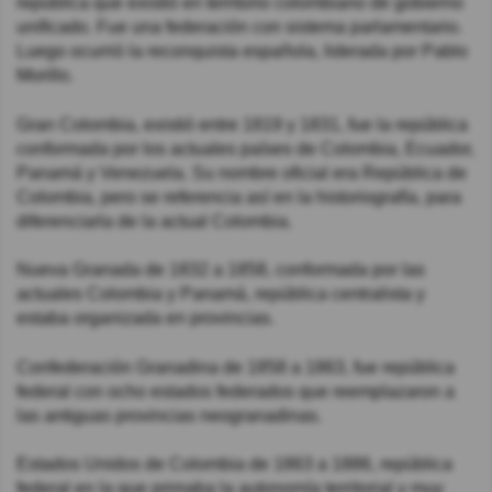
república que existió en territorio colombiano de gobierno
unificado. Fue una federación con sistema parlamentario.
Luego ocurrió la reconquista española, liderada por Pablo
Morillo.
Gran Colombia, existió entre 1819 y 1831, fue la república
conformada por los actuales países de Colombia, Ecuador,
Panamá y Venezuela. Su nombre oficial era República de
Colombia, pero se referencia así en la historiografía, para
diferenciarla de la actual Colombia.
Nueva Granada de 1832 a 1858, conformada por las
actuales Colombia y Panamá, república centralista y
estaba organizada en provincias.
Confederación Granadina de 1858 a 1863, fue república
federal con ocho estados federados que reemplazaron a
las antiguas provincias neogranadinas.
Estados Unidos de Colombia de 1863 a 1886, república
federal en la que primaba la autonomía territorial y muy