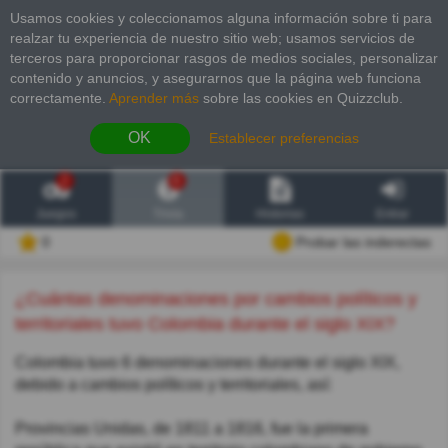
Usamos cookies y coleccionamos alguna información sobre ti para
realzar tu experiencia de nuestro sitio web; usamos servicios de
terceros para proporcionar rasgos de medios sociales, personalizar
contenido y anuncios, y asegurarnos que la página web funciona
correctamente.
Aprender más
sobre las cookies en Quizzclub.
OK
Establecer preferencias
2
6
Juegos
Trivia
Historias
Entrar
0
Probar las inderectas
¿Cuántas denominaciones por cambios políticos y
territoriales tuvo Colombia durante el siglo XIX?
Colombia tuvo 6 denominaciones durante el siglo XIX,
debido a cambios políticos y territoriales, así:
Provincias Unidas, de 1811 a 1816, fue la primera