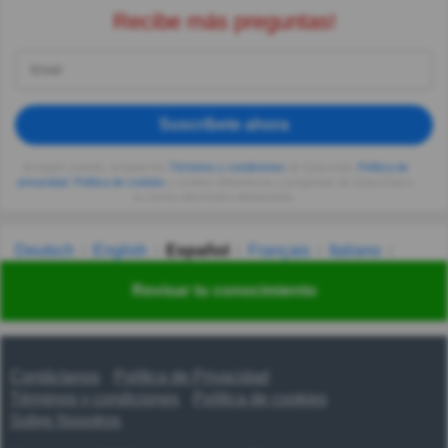
Recibe más preguntas!
Suscríbete ahora
Al seguir usando, aceptas los
Términos y condiciones
de Quizzclub,
Política de
privacidad
,
Política de cookies
y recibes adivinanzas y preguntas de QuizzClub a
tu correo electrónico diariamente.
Deutsch
English
Español
Français
Italiano
Nederlands
Polski
Português
Svenska
Türkçe
Revisar tu conocimiento
Русский
Українська
हिन्दी
한국어
汉语
漢語
Contáctanos
Política de Privacidad
Términos y condiciones
Política de cookies
Sobre Nosotros