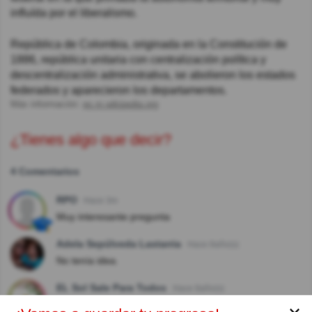
influída por el liberalismo.
República de Colombia, originada en la Constitución de
1886, república unitaria con centralización política y
descentralización administrativa, se abolieron los estados
federados y aparecieron los departamentos.
Más información:
es.m.wikipedia.org
¿Tienes algo que decir?
4 Comentarios
RPO
Hace 3m
Muy interesante pregunta
Adela Sepúlveda Lastarria
Hace 8año(s)
No tenía idea.
EL Sol Sale Para Todos
Hace 8año(s)
Muchos cambios políticos.