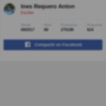
Ines Requero Anton
Escritor
Desde
Nivel
Puntuación
Preguntas
09/2017
89
270198
624
Compartir
en Facebook