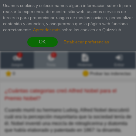
Usamos cookies y coleccionamos alguna información sobre ti para
realzar tu experiencia de nuestro sitio web; usamos servicios de
terceros para proporcionar rasgos de medios sociales, personalizar
contenido y anuncios, y asegurarnos que la página web funciona
correctamente.
Aprender más
sobre las cookies en Quizzclub.
OK
Establecer preferencias
2
6
Juegos
Trivia
Historias
Entrar
0
Probar las inderectas
¿Cuántas categorias creó Alfred Nobel para el
Premio Nobel?
Cuando murió su hermano Ludvig, Alfred Nobel descubrió
cuál era la percepción mayoritaria que la sociedad tenía de
él. Nobel inventó una mezcla de nitroglicerina y diatomita
que había elaborado y patentado en 1867: la dinamita.