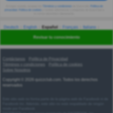
Al seguir usando, aceptas los
Términos y condiciones
de Quizzclub,
Política de
privacidad
,
Política de cookies
y recibes adivinanzas y preguntas de QuizzClub a
tu correo electrónico diariamente.
Deutsch
English
Español
Français
Italiano
Nederlands
Polski
Português
Svenska
Türkçe
Revisar tu conocimiento
Русский
Українська
हिन्दी
한국어
汉语
漢語
Contáctanos
Política de Privacidad
Términos y condiciones
Política de cookies
Sobre Nosotros
Copyright © 2026 quizzclub.com. Todos los derechos
reservados
Este sitio web no forma parte de la página web de Facebook ni de
Facebook Inc. Además, este sitio no está respaldado de ningún
modo por Facebook.