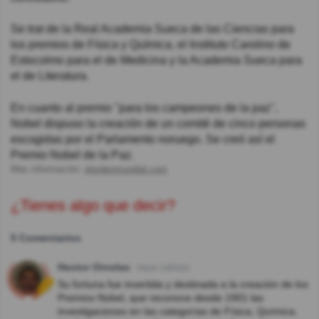
Se trat de la Real Academia Sueca de las Ciencias para
los premios de Física y Química, el Instituto Carolino de
Estocolmo para el de Medicina y la Academia Sueca para
el de Literatura.
En cuanto al premio "para los campeones de la paz",
Nobel dispuso la creación de un comité de cinco personas
escogidas por el Parlamento noruego. Se creó así el
Premio Nobel de la Paz.
Más información:
elordenmundial.com
¿Tienes algo que decir?
5 Comentarios
Hector Ornelas
Hace 1año(s)
Su fortuna fue invertida y destinada a la creación de los
Premios Nobel, que reconoce desde 1901 las
investigaciones en las categorías de Física, Química,