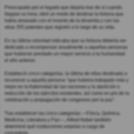
Preocupado por el legado que dejaría tras de sí cuando
llegase su hora, ideó un modo de destinar la fortuna que
había amasado con el invento de la dinamita y con las
otras 355 patentes que registró a lo largo de su vida.
En su última voluntad indicaba que su fortuna debería ser
dedicada a recompensar anualmente a aquellas personas
que hubieran prestado un mayor servicio a la humanidad
el año anterior.
Estableció cinco categorías, la última de ellas destinada a
reconocer a aquella persona "que hubiera trabajado más y
mejor en la fraternidad de las naciones y la abolición o
reducción de los ejércitos existentes, así como en pro de la
celebración y propagación de congresos por la paz".
Tras establecer las cinco categorías —Física, Química,
Medicina, Literatura y Paz—, Alfred Nobel también
determinó qué instituciones estarían a cargo de
concederlo.