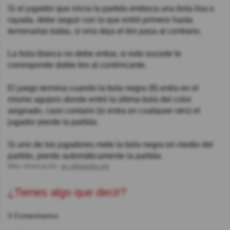
Si el jugador que inicia la partida emboca una bola lisa o
rayada, debe seguir con la que entró primero hasta
terminarlas todas, si erra deja el tiro pasa al contrario.
La bola blanca no debe entrar, si esto sucede le
corresponde doble tiro al contrincante.
El juego termina cuando la bola negra (8) entra en el
mismo agujero donde entró la última bola del color
asignado, caso contario (si entra en cualquier otro) el
jugador pierde la partida.
Si uno de los jugadores mete la bola negra en medio del
partido, pierde automáticamente la partida.
Más información:
es.wikipedia.org
¿Tienes algo que decir?
3 Comentarios