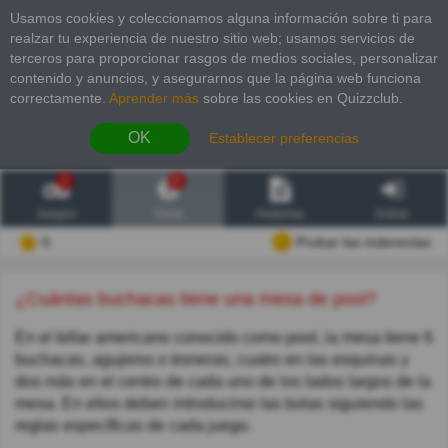
Usamos cookies y coleccionamos alguna información sobre ti para
realzar tu experiencia de nuestro sitio web; usamos servicios de
terceros para proporcionar rasgos de medios sociales, personalizar
contenido y anuncios, y asegurarnos que la página web funciona
correctamente.
Aprender más
sobre las cookies en Quizzclub.
OK
Establecer preferencias
2
6
Juegos
Trivia
Historias
Entrar
0
Probar las inderectas
¿Cuántas buchacas tiene una mesa de pool?
En el billar americano conocido como pool, la mesa tiene 6
buchacas, agujeros o troneras, cuatro en las esquinas y
dos más en el centro de cada uno de los lados largos de la
mesa. En ellos deben introducirse las bolas siguiendo las
reglas específicas de cada juego.