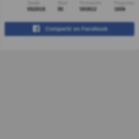
Desde
Nivel
Puntuación
Preguntas
05/2018
95
593912
1656
Compartir
en Facebook