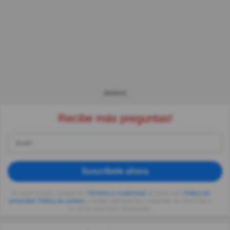
ANUNCIO
Recibe más preguntas!
Suscríbete ahora
Al seguir usando, aceptas los
Términos y condiciones
de Quizzclub,
Política de
privacidad
,
Política de cookies
y recibes adivinanzas y preguntas de QuizzClub a
tu correo electrónico diariamente.