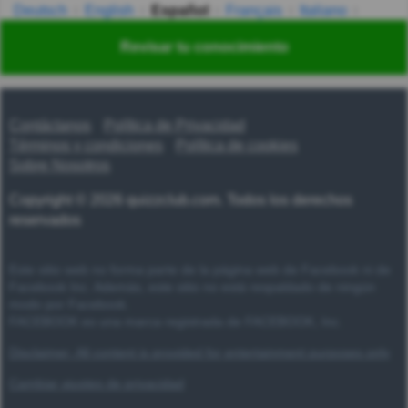
Deutsch
English
Español
Français
Italiano
Nederlands
Polski
Português
Svenska
Türkçe
Revisar tu conocimiento
Русский
Українська
हिन्दी
한국어
汉语
漢語
Contáctanos
Política de Privacidad
Términos y condiciones
Política de cookies
Sobre Nosotros
Copyright © 2026 quizzclub.com. Todos los derechos
reservados
Este sitio web no forma parte de la página web de Facebook ni de
Facebook Inc. Además, este sitio no está respaldado de ningún
modo por Facebook.
FACEBOOK es una marca registrada de FACEBOOK, Inc.
Disclaimer: All content is provided for entertainment purposes only
Cambiar ajustes de privacidad