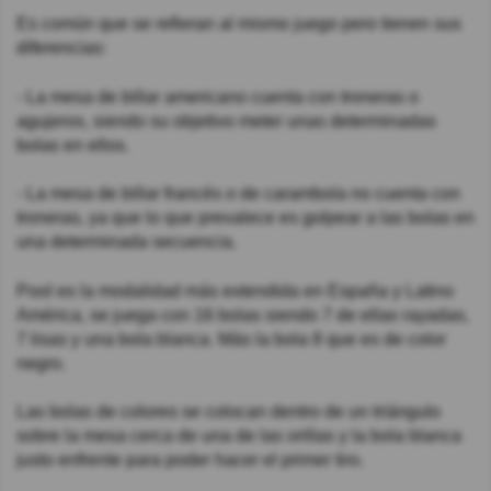
Es común que se refieran al mismo juego pero tienen sus
diferencias:
- La mesa de billar americano cuenta con troneras o
agujeros, siendo su objetivo meter unas determinadas
bolas en ellos.
- La mesa de billar francés o de carambola no cuenta con
troneras, ya que lo que prevalece es golpear a las bolas en
una determinada secuencia.
Pool es la modalidad más extendida en España y Latino
América, se juega con 16 bolas siendo 7 de ellas rayadas,
7 lisas y una bola blanca. Más la bola 8 que es de color
negro.
Las bolas de colores se colocan dentro de un triángulo
sobre la mesa cerca de una de las orillas y la bola blanca
justo enfrente para poder hacer el primer tiro.