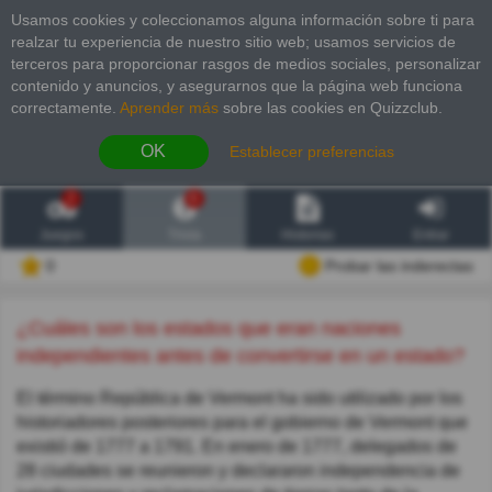
Usamos cookies y coleccionamos alguna información sobre ti para
realzar tu experiencia de nuestro sitio web; usamos servicios de
terceros para proporcionar rasgos de medios sociales, personalizar
contenido y anuncios, y asegurarnos que la página web funciona
correctamente.
Aprender más
sobre las cookies en Quizzclub.
OK
Establecer preferencias
2
6
Juegos
Trivia
Historias
Entrar
0
Probar las inderectas
¿Cuáles son los estados que eran naciones
independientes antes de convertirse en un estado?
El término República de Vermont ha sido utilizado por los
historiadores posteriores para el gobierno de Vermont que
existió de 1777 a 1791. En enero de 1777, delegados de
28 ciudades se reunieron y declararon independencia de