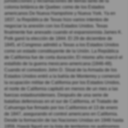
jurisdicciones y reclamaciones de tierras tanto de la
colonia británica de Quebec como de los Estados
americanos De Nueva Hampshire y Nueva York. Ya en
1837, la República de Texas hizo varios intentos de
negociar la anexión con los Estados Unidos. Texas
finalmente fue anexado cuando el expansionista James K.
Polk ganó la elección de 1844. El 29 de diciembre de
1845, el Congreso admitió a Texas a los Estados Unidos
como un estado constituyente de la Unión. La República
de California fue de corta duración; El mismo año marcó el
estallido de la guerra mexicano-americana (1846-48).
Cuando el comodoro John D. Sloat de la Armada de los
Estados Unidos entró a la bahía de Monterrey y comenzó
la ocupación militar de California por los Estados Unidos,
el norte de California capituló en menos de un mes a las
fuerzas estadounidenses. Después de una serie de
batallas defensivas en el sur de California, el Tratado de
Cahuenga fue firmado por los Californios el 13 de enero
de 1847, asegurando el control americano en California.
Desde la formación de las Naciones Unidas en 1946 hasta
1959, Hawái figuró en la lista de territorios no autónomos