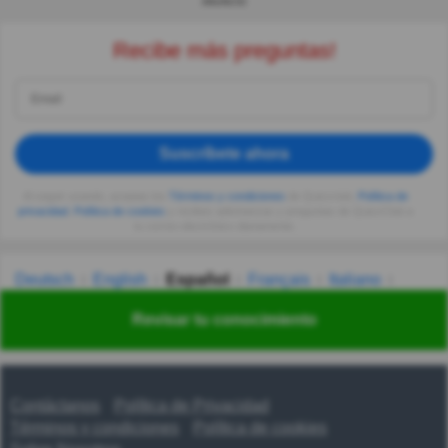
ANUNCIO
Recibe más preguntas!
Suscríbete ahora
Al seguir usando, aceptas los
Términos y condiciones
de Quizzclub,
Política de
privacidad
,
Política de cookies
y recibes adivinanzas y preguntas de QuizzClub a
tu correo electrónico diariamente.
Deutsch
English
Español
Français
Italiano
Nederlands
Polski
Português
Svenska
Türkçe
Revisar tu conocimiento
Русский
Українська
हिन्दी
한국어
汉语
漢語
Contáctanos
Política de Privacidad
Términos y condiciones
Política de cookies