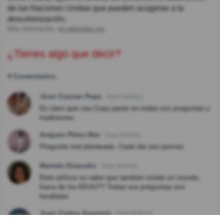
de las Naciones Unidas que pueden acogerse a la
descolonización.
Más información:
en.wikipedia.org
¿Tienes algo que decir?
4 Comentarios
Jose Cuevas Pepe
Hace 8año(s)
Es claro que usa Copy paste en todas sus preguntas y
tradiciones.
Amparo Pérez Mar
Hace 8año(s)
Pregunta mal planteada. Cada dia son peores.
Mariela Orzeszko
Hace 8año(s)
Está señora no sabe que también existe un mundo,
fuera de los EEUU?? Todas sus preguntas son
localistas
Juan Carlos Guerrero
Hace 8año(s)