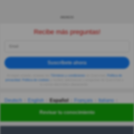
ANUNCIO
Recibe más preguntas!
Suscríbete ahora
Al seguir usando, aceptas los
Términos y condiciones
de Quizzclub,
Política de
privacidad
,
Política de cookies
y recibes adivinanzas y preguntas de QuizzClub a
tu correo electrónico diariamente.
Deutsch
English
Español
Français
Italiano
Nederlands
Polski
Português
Svenska
Türkçe
Revisar tu conocimiento
Русский
Українська
हिन्दी
한국어
汉语
漢語