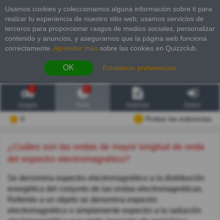
Usamos cookies y coleccionamos alguna información sobre ti para
realzar tu experiencia de nuestro sitio web; usamos servicios de
terceros para proporcionar rasgos de medios sociales, personalizar
contenido y anuncios, y asegurarnos que la página web funciona
correctamente.
Aprender más
sobre las cookies en Quizzclub.
OK
Establecer preferencias
2
6
Juegos
Trivia
Historias
Entrar
0
Probar las inderectas
¿Cuáles son las ondas de mayor longitud de onda
del espectro electromagnético?
Se denomina espectro electromagnético a la distribución
energética del conjunto de las ondas electromagnéticas.
Referido a un objeto se denomina espectro
electromagnético o simplemente espectro a la radiación