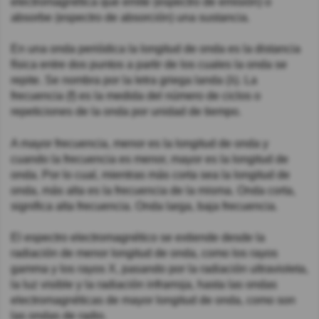
electromagnética que emite (espectro de emisión) o
absorbe (espectro de absorción) una sustancia.
En una onda periódica la longitud de onda es la distancia
física entre dos puntos a partir de los cuales la onda se
repite. Se nombra por la letra griega landa (λ). La
frecuencia (f) es la medida del número de ciclos o
repeticiones de la onda por unidad de tiempo.
A mayor frecuencia, menor es la longitud de onda y
cuando la frecuencia es menor, mayor es la longitud de
onda. Por lo cual, mientras más corta sea la longitud de
onda, más alta es la frecuencia de la misma. Onda corta,
significa alta frecuencia. Onda larga, baja frecuencia.
El espectro electromagnético se extiende desde la
radiación de menor longitud de onda, como los rayos
gamma y los rayos X, pasando por la radiación ultravioleta,
la luz visible y la radiación infrarroja, hasta las ondas
electromagnéticas de mayor longitud de onda, como son
las ondas de radio.