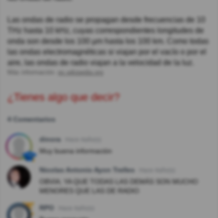
Las ondas de radio se propagan desde frecuencias de 10
THz hasta 10 kHz, cuyas correspondientes longitudes de
onda son desde los 100 µm hasta los 100 km. Como todas
las ondas electromagnéticas si viajan por el vacío o por el
aire, las ondas de radio viajan a la velocidad de la luz.​
Más información:
es.wikipedia.org
¿Tienes algo que decir?
4 Comentarios
dinora
Hace 4año(s)
Muy buena información
Nicolas Antonio Ayon Trelles
Hace 4año(s)
OBVIA; YA QUE TODAS LAS DEMÁS SON MUCHO
MENORES QUE LAS DE RADIO
RPO
Hace 4año(s)