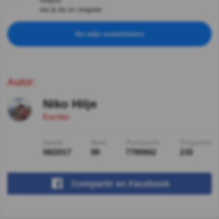
respue
sta la da en singular
Ver más comentarios
Autor:
Niko Hilje
Escritor
Desde
Nivel
Puntuación
Preguntas
08/2017
99
7790662
235
Compartir
en Facebook