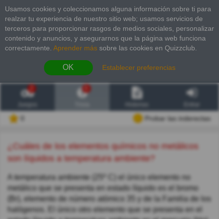
Usamos cookies y coleccionamos alguna información sobre ti para
realzar tu experiencia de nuestro sitio web; usamos servicios de
terceros para proporcionar rasgos de medios sociales, personalizar
contenido y anuncios, y asegurarnos que la página web funciona
correctamente.
Aprender más
sobre las cookies en Quizzclub.
OK
Establecer preferencias
2
6
Juegos
Trivia
Historias
Entrar
0
Probar las inderectas
¿Cuáles de los elementos químicos no metálicos
son líquidos a temperatura ambiente?
A temperatura ambiente (25º C) el único elemento no
metálico que se presenta en estado líquido es el bromo
(Br), elemento de número atómico 35 y de la Familia de los
halógenos. El único otro elemento que se presenta en el