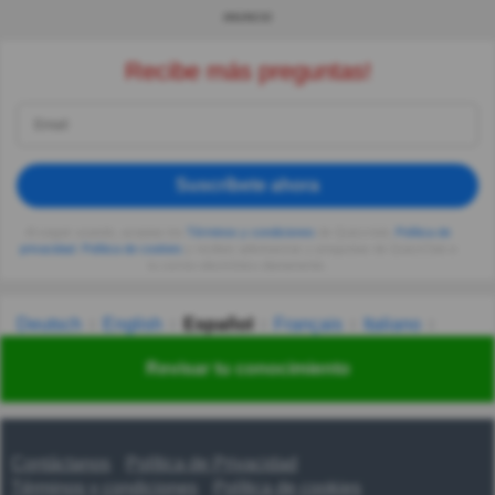
ANUNCIO
Recibe más preguntas!
Suscríbete ahora
Al seguir usando, aceptas los
Términos y condiciones
de Quizzclub,
Política de
privacidad
,
Política de cookies
y recibes adivinanzas y preguntas de QuizzClub a
tu correo electrónico diariamente.
Deutsch
English
Español
Français
Italiano
Nederlands
Polski
Português
Svenska
Türkçe
Revisar tu conocimiento
Русский
Українська
हिन्दी
한국어
汉语
漢語
Contáctanos
Política de Privacidad
Términos y condiciones
Política de cookies