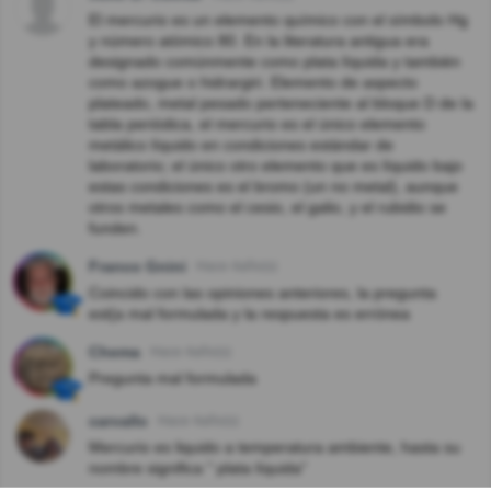
El mercurio es un elemento químico con el símbolo Hg
y número atómico 80. En la literatura antigua era
designado comúnmente como plata líquida y también
como azogue o hidrargiri. Elemento de aspecto
plateado, metal pesado perteneciente al bloque D de la
tabla periódica, el mercurio es el único elemento
metálico líquido en condiciones estándar de
laboratorio; el único otro elemento que es líquido bajo
estas condiciones es el bromo (un no metal), aunque
otros metales como el cesio, el galio, y el rubidio se
funden.
Franco Gnini
Hace 4año(s)
Coincido con las opiniones anteriores, la pregunta
est{a mal formulada y la respuesta es errónea
Chema
Hace 4año(s)
Pregunta mal formulada
carvallo
Hace 4año(s)
Mercurio es liquido a temperatura ambiente, hasta su
nombre significa " plata líquida"