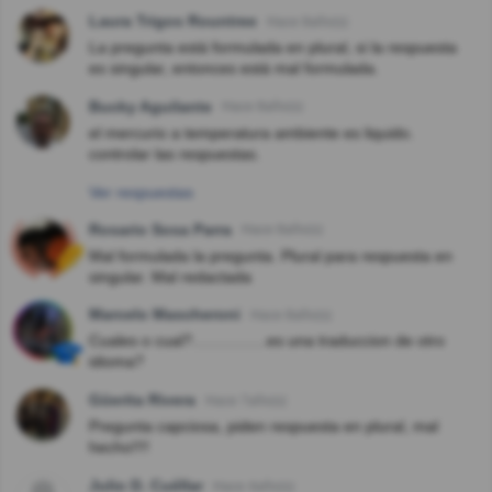
Laura Trigos Rountree
Hace 8año(s)
La pregunta está formulada en plural, si la respuesta
es singular, entonces está mal formulada.
Bucky Aguilante
Hace 8año(s)
el mercurio a temperatura ambiente es liquido.
controlar las respuestas.
Ver respuestas
Rosario Sosa Parra
Hace 8año(s)
Mal formulada la pregunta. Plural para respuesta en
singular. Mal redactada
Marcelo Mascheroni
Hace 8año(s)
Cuales o cual?.................es una traduccion de otro
idioma?
Güerita Rivera
Hace 7año(s)
Pregunta capciosa, piden respuesta en plural, mal
hecho!!!!
Julio D. Cuéllar
Hace 4año(s)