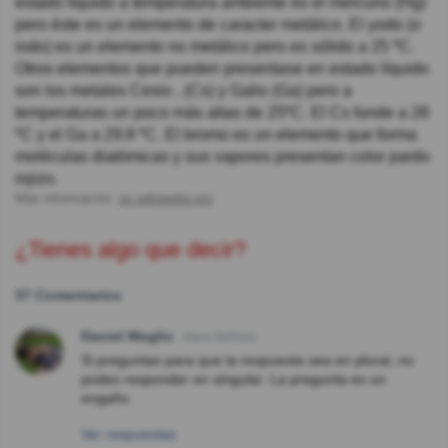
estado líquido a temperatura ambiente es el mercurio (Hg)
pero éste es un elemento de caracter metálico. El yodo (o
iodo) es un elemento no metálico pero es sólido a 25 ºC.
Otros elementos que pueden presentase en estado líquido
son los metales Cesio , (Cs) y Galio (Ga) pero a
temperaturas un poco más altas de 25ºC. El Cs funde a 28
ºC y el Ga a 29.8 ºC. El bromo es un elemento que forma
moléculas diatómicas y sus vapores presentan color pardo
rojizo.
Más información:
es.wikipedia.org
¿Tienes algo que decir?
37 Comentarios
Daniel Meglio
Hace 8año(s)
Si preguntas para que la respuesta sea en plural, no
podes responder en singular. La pregunta es un
engaño.
Ver respuestas