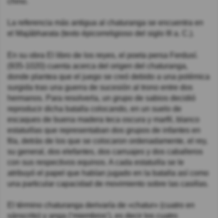
chino.
La referencia más antigua al chaturanga se encuentra en
el Majábharata (texto épicorreligioso del siglo III a. C.).
En su obra El libro de los reyes, el poeta persa Ferdusí.
(935-1020) cuenta acerca del origen del chaturanga,
donde plantea que el juego se creó debido a una polémica
surgida tras una guerra de sucesión al trono entre dos
hermanos. Para resolverla, un grupo de sabios decidió
reproducir dicha batalla colocando, en un suelo de
escaques de buena madera teca oscura y marfil, blanco
estatuillas que representaban dos grupos de infantes en
fila, detrás de los que se colocaron ordenadamente, el rey,
su general, dos elefantes, dos carruajes y dos caballeros
con sus respectivos equinos. A cada estatuilla se le
atribuyó el papel que habían jugado en la batalla así como
una particular capacidad de movimiento sobre las casillas.
El término chaturanga derivaría de «chatur» (cuatro en
sánscrito) y anga (‘miembros’), es decir los cuatro