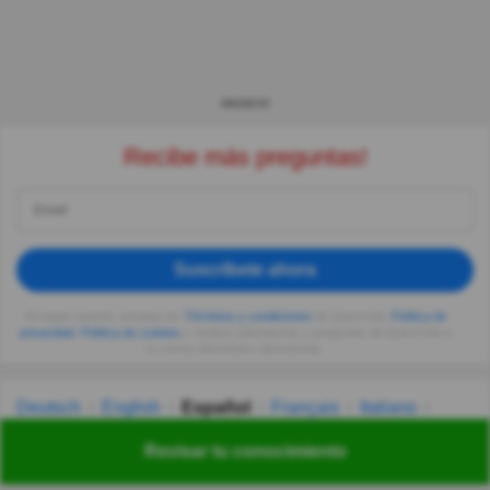
ANUNCIO
Recibe más preguntas!
Suscríbete ahora
Al seguir usando, aceptas los
Términos y condiciones
de Quizzclub,
Política de
privacidad
,
Política de cookies
y recibes adivinanzas y preguntas de QuizzClub a
tu correo electrónico diariamente.
Deutsch
English
Español
Français
Italiano
Nederlands
Polski
Português
Svenska
Türkçe
Revisar tu conocimiento
Русский
Українська
हिन्दी
한국어
汉语
漢語