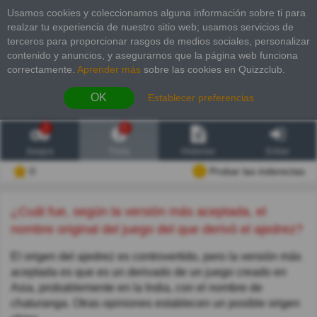
Usamos cookies y coleccionamos alguna información sobre ti para
realzar tu experiencia de nuestro sitio web; usamos servicios de
terceros para proporcionar rasgos de medios sociales, personalizar
contenido y anuncios, y asegurarnos que la página web funciona
correctamente.
Aprender más
sobre las cookies en Quizzclub.
OK
Establecer preferencias
2
6
Juegos
Trivia
Historias
Entrar
0
Probar las inderectas
¿Cuál fue, según la versión más aceptada, el
nombre original del juego del que derivó el ajedrez?
El origen del ajedrez es controvertido, pero la versión más
aceptada es que es un derivado de un juego creado en
Asia, probablemente en la India, con el nombre de
chaturanga. Otras opiniones establecen un posible origen