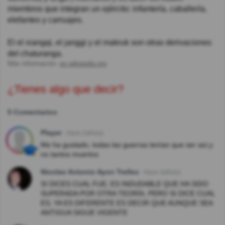
miembros que integran un ejército: infantería, caballería,
elefantes y carruajes.
El el xiangqi, el janggi y el makruk son otras derivaciones
del chaturanga.
Más información:
es.wikipedia.org
¿Tienes algo que decir?
5 Comentarios
Player
Hace 2año(s)
Me ha gustado, todas las guerras tenían que ser así,y
no tantos muertos
Nicolas Antonio Ayon Trelles
Hace 3año(s)
SI DICES CUAL FUE; ES INDUDABLE QUE HA SIDO
SUPERADA POR OTRA TEORÍA, PERO SI DICE CUAL
ES; YA ES DIFERENTE ES DECIR QUE AUNQUE SEA
ANTIGUA SIGUE VIGENTE