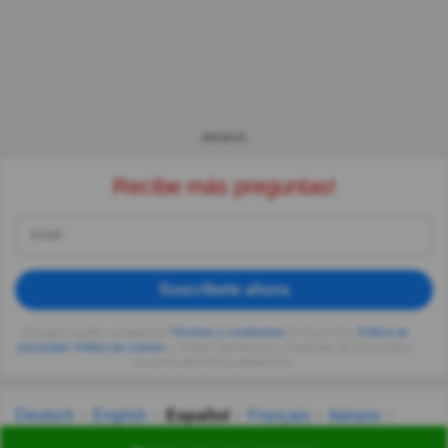
ANUNCIO
Recibe más preguntas!
Suscríbete ahora
Al seguir usando, aceptas los
Términos y condiciones
de Quizzclub,
Política de
privacidad
,
Política de cookies
y recibes adivinanzas y preguntas de QuizzClub a
tu correo electrónico diariamente.
Deutsch
English
Español
Français
Italiano
Nederlands
Polski
Português
Svenska
Türkçe