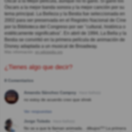
Óscar a la Mejor película, aunque no lo ganó. Sí ganó los
Óscars a la mejor banda sonora y la mejor canción por su
tema principal. La Belleza y la Bestia fue seleccionada en
2002 para ser preservada en el Registro Nacional de Cine
por la Biblioteca del Congreso por ser "cultural, histórica o
estéticamente significativa". En abril de 1994, La Bella y la
Bestia se convirtió en la primera película de animación de
Disney adaptada a un musical de Broadway.
Más información:
en.wikipedia.org
¿Tienes algo que decir?
8 Comentarios
Amanda Sánchez Campoy
Hace 6año(s)
no estoy de acuerdo creo que shrek
Ver respuestas
Jorge Toledo
Hace 6año(s)
No se a que le llaman animada... dibujos?? La primera