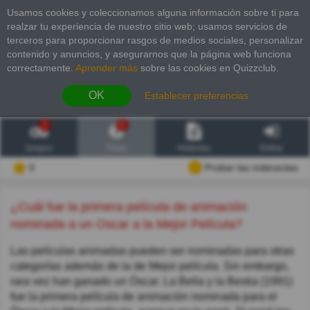
Usamos cookies y coleccionamos alguna información sobre ti para
realzar tu experiencia de nuestro sitio web; usamos servicios de
terceros para proporcionar rasgos de medios sociales, personalizar
contenido y anuncios, y asegurarnos que la página web funciona
correctamente.
Aprender más
sobre las cookies en Quizzclub.
OK
Establecer preferencias
2
6
Juegos
Trivia
Historias
Entrar
0
Probar las inderectas
¿Cuál fue la primera película de animación
nominada a un Oscar a la Mejor Película?
Las películas animadas pueden ser nominadas para otras
categorías además de la de Mejor película. Sin embargo,
rara vez han ganado un Óscar. La Bella y la Bestia (1991)
fue la primera película de animación nominada para el