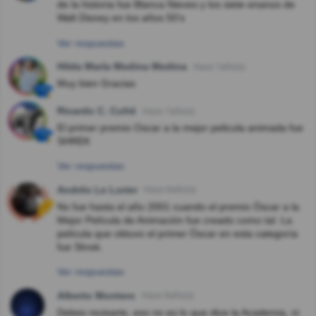
de la historia fue Blanca Nieves y los siete enanos de
Walt Disney en los años 50's
Ver respuestas
Hilda María Medina Medina
Hace 7año(s)
Muy bien Gracias
Ricardo C. Cufré
Hace 7año(s)
El primer premio Oscar a la mejor pelicula animada fue
SHREK
Ver respuestas
Andrés Le Lorier
Hace 8año(s)
No fue hasta el año 2001 cuando el premio Óscar a la
Mejor Película de Animación fue creado como tal. La
película que obtuvo el primer Óscar en esta categoría
fue Shrek.
Ver respuestas
Alberto Montero
Hace 8año(s)
Debes revisarte, eso no es lo que dice la Academia, ni