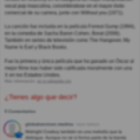
vocal pop masculina, convirtiéndose en el mayor éxito
comercial de su carrera, junto con Without you (1971).
La canción fue incluida en la película Forrest Gump (1994),
en la comedia de Sacha Baron Cohen, Borat (2006).
También en series de televisión como The Hangover, My
Name Is Earl y Black Books.
Fue la primera y única película que ha ganado un Óscar al
mejor filme tras haber sido calificada moralmente con una
X en los Estados Unidos.
Más información:
es.m.wikipedia.org
¿Tienes algo que decir?
5 Comentarios
globalservices medina
Hace 3año(s)
Midnight Cowboy también es una melodía que la
distingue. Aunque no sé si forma parte de la banda