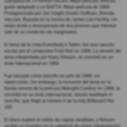
Ganadora de 3 Premios Oscars: Mejor película, director,
guión adaptado y un BAFTA: Mejor película de 1969.
Protagonizada por Jon Voight, Dustin Hoffman, Brenda
Vaccaro. Basada en la novela de James Leo Herlihy. Un
relato ácido y desesperado de dos jóvenes que intentan
salir de su condición de marginados.
El tema de la cinta Everybody's Talkin, fue una canción
escrita por el compositor Fred Neil en 1966. La versión del
tema interpretada por Harry Nilsson, se convirtió en un
éxito internacional en 1969.
Fue lanzado como sencillo en julio de 1968, sin
repercusión. Sin embargo, la inclusión del tema en la
banda sonora de la película Midnight Cowboy en 1969, la
convirtió en un éxito internacional, siendo reeditado el
sencillo, que llegó al número 6 de la lista Billboard Hot
100.
El disco superó el millón de copias vendidas, y Nilsson
recibió un Grammy en la categoría de mejor interpretación