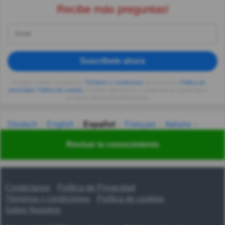
Recibe más preguntas!
Suscríbete ahora
Al seguir usando, aceptas los
Términos y condiciones
de Quizzclub,
Política de
privacidad
,
Política de cookies
y recibes adivinanzas y preguntas de QuizzClub a
tu correo electrónico diariamente.
Deutsch
English
Español
Français
Italiano
Nederlands
Polski
Português
Svenska
Türkçe
Revisar tu conocimiento
Русский
Українська
हिन्दी
한국어
汉语
漢語
Contáctanos
Política de Privacidad
Términos y condiciones
Política de cookies
Sobre Nosotros