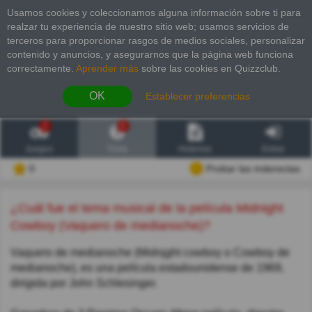
Usamos cookies y coleccionamos alguna información sobre ti para
realzar tu experiencia de nuestro sitio web; usamos servicios de
terceros para proporcionar rasgos de medios sociales, personalizar
contenido y anuncios, y asegurarnos que la página web funciona
correctamente.
Aprender más
sobre las cookies en Quizzclub.
OK
Establecer preferencias
2
6
Juegos
Trivia
Historias
Entrar
0
Probar las inderectas
¿Cuál fue el tema musical de la película Midnight
Cowboy (Vaquero de medianoche)?
Vaquero de medianoche (Midnjght cowboy o Cowboy de
medianoche), es una película estadounidense de 1969,
dirigida por John Schlesinger.