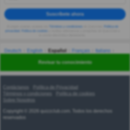
Suscríbete ahora
Al seguir usando, aceptas los
Términos y condiciones
de Quizzclub,
Política de
privacidad
,
Política de cookies
y recibes adivinanzas y preguntas de QuizzClub a
tu correo electrónico diariamente.
Deutsch
English
Español
Français
Italiano
Nederlands
Polski
Português
Svenska
Türkçe
Revisar tu conocimiento
Русский
Українська
हिन्दी
한국어
汉语
漢語
Contáctanos
Política de Privacidad
Términos y condiciones
Política de cookies
Sobre Nosotros
Copyright © 2026 quizzclub.com. Todos los derechos
reservados