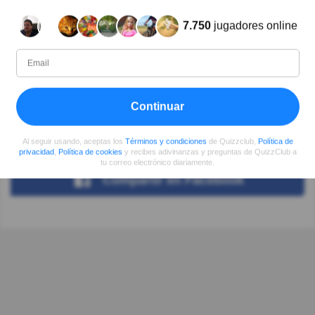
7.750
jugadores online
Autor:
Juan Manuel Martínez
Escritor
Continuar
Desde
Nivel
Puntuación
Preguntas
07/2017
80
105916
185
Al seguir usando, aceptas los
Términos y condiciones
de Quizzclub,
Política de
privacidad
,
Política de cookies
y recibes adivinanzas y preguntas de QuizzClub a
tu correo electrónico diariamente.
Compartir
en Facebook