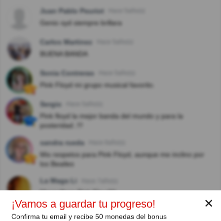
Juan Pablo Peuriot
Hace 5año(s)
Genio syd siempre brillara
Carlos Martinez
Hace 5año(s)
BUENA BANDA
Sonia Contreras
Hace 5año(s)
Pink Floyd mi grupo musical favorito.
Sergio
Hace 5año(s)
Pink floyd la mejor banda del mundo y para la
posteridad..!!!
sandra rueda
Hace 6año(s)
Mis respetos para Pink Floyd, aunque me inclino por
los Beatles
La Maga Li
Hace 7año(s)
Maravilloso Pink Floyd!!!
✕
¡Vamos a guardar tu progreso!
Ver respuestas
Confirma tu email y recibe 50 monedas del bonus