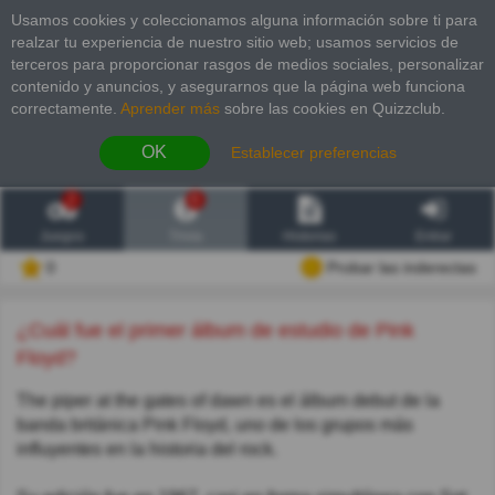
Usamos cookies y coleccionamos alguna información sobre ti para
realzar tu experiencia de nuestro sitio web; usamos servicios de
terceros para proporcionar rasgos de medios sociales, personalizar
contenido y anuncios, y asegurarnos que la página web funciona
correctamente.
Aprender más
sobre las cookies en Quizzclub.
OK
Establecer preferencias
2
6
Juegos
Trivia
Historias
Entrar
0
Probar las inderectas
¿Cuál fue el primer álbum de estudio de Pink
Floyd?
The piper at the gates of dawn es el álbum debut de la
banda británica Pink Floyd, uno de los grupos más
influyentes en la historia del rock.