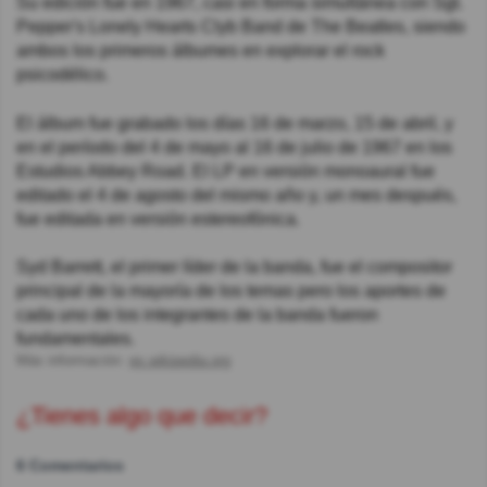
Su edición fue en 1967, casi en forma simultánea con Sgt.
Pepper's Lonely Hearts Clyb Band de The Beatles, siendo
ambos los primeros álbumes en explorar el rock
psicodélico.
El álbum fue grabado los días 16 de marzo, 15 de abril, y
en el período del 4 de mayo al 16 de julio de 1967 en los
Estudios Abbey Road. El LP en versión monoaural fue
editado el 4 de agosto del mismo año y, un mes después,
fue editada en versión estereofónica.
Syd Barrett, el primer líder de la banda, fue el compositor
principal de la mayoría de los temas pero los aportes de
cada uno de los integrantes de la banda fueron
fundamentales.
Más información:
es.wikipedia.org
¿Tienes algo que decir?
6 Comentarios