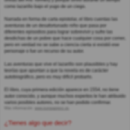
como lazarillo bajo el yugo de un ciego.
Narrada en forma de carta epistolar, el libro cuentas las
aventuras de un desafortunado niño que pasa por
diferentes episodios para lograr sobrevivir y sufre las
desdichas de un pobre que hace cualquier cosa por comer,
pero en verdad no se sabe a ciencia cierta si existió ese
personaje o fue un recurso de su autor.
Las aventuras que vive el lazarillo son plausibles y hay
teorías que apuntan a que la novela es de carácter
autobiográfico, pero es muy difícil probarlo.
El libro, cuya primera edición aparece en 1554, no tiene
autor conocido, y aunque muchos expertos le han atribuido
varios posibles autores, no se han podido confirmar.
Más información:
www.europapress.es
¿Tienes algo que decir?