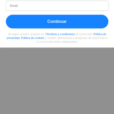
Desde
Nivel
Puntuación
Preguntas
09/2019
91
338935
171
Continuar
Compartir
en Facebook
Al seguir usando, aceptas los
Términos y condiciones
de Quizzclub,
Política de
privacidad
,
Política de cookies
y recibes adivinanzas y preguntas de QuizzClub a
tu correo electrónico diariamente.