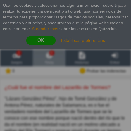
Usamos cookies y coleccionamos alguna información sobre ti para
realzar tu experiencia de nuestro sitio web; usamos servicios de
terceros para proporcionar rasgos de medios sociales, personalizar
contenido y anuncios, y asegurarnos que la página web funciona
correctamente.
Aprender más
sobre las cookies en Quizzclub.
OK
Establecer preferencias
2
6
Juegos
Trivia
Historias
Entrar
0
Probar las inderectas
¿Cuál fue el nombre del Lazarillo de Tormes?
"Lázaro González Pérez", hijo de Tomé González y de
Antona Pérez, naturales de Salamanca, es o fue el
verdadero nombre del Lazarillo de Tormes que se le
conoce con ese nombre porque nació dentro del río que le
da el nombre (en realidad nació en un molino ubicado a
orillas del Río Tormes) y porque sirvió durante un tiempo