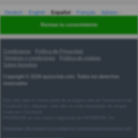
Deutsch
English
Español
Français
Italiano
Nederlands
Polski
Português
Svenska
Türkçe
Revisar tu conocimiento
Русский
Українська
हिन्दी
한국어
汉语
漢語
Contáctanos
Política de Privacidad
Términos y condiciones
Política de cookies
Sobre Nosotros
Copyright © 2026 quizzclub.com. Todos los derechos
reservados
Este sitio web no forma parte de la página web de Facebook ni de
Facebook Inc. Además, este sitio no está respaldado de ningún
modo por Facebook.
FACEBOOK es una marca registrada de FACEBOOK, Inc.
Disclaimer: All content is provided for entertainment purposes only