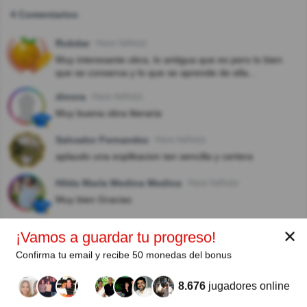
4 Comentarios
Rubdar
Hace 3año(s)
Muy interesante obra, lo antigua que es pero lo bien
que se conserva y lo que se aprende de ella...
dinora
Hace 4año(s)
Muy buena obra literaria
Salvador Fernandez
Hace 4año(s)
aplaudo una explikacion tan sencilla y certera
Hilda María Medina Medina
Hace 5año(s)
Muy bien Gracias
✕
¡Vamos a guardar tu progreso!
Autor:
Confirma tu email y recibe 50 monedas del bonus
John N. P.
8.676
jugadores online
Escritor