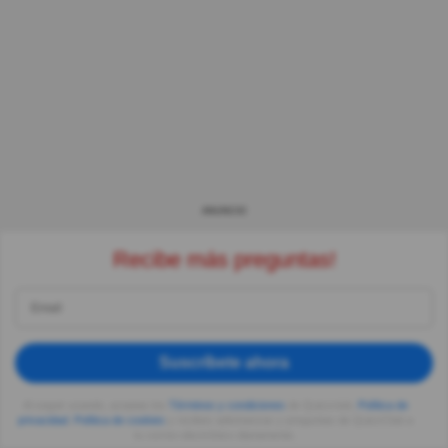
ANUNCIO
Recibe más preguntas!
Suscríbete ahora
Al seguir usando, aceptas los
Términos y condiciones
de Quizzclub,
Política de
privacidad
,
Política de cookies
y recibes adivinanzas y preguntas de QuizzClub a
tu correo electrónico diariamente.