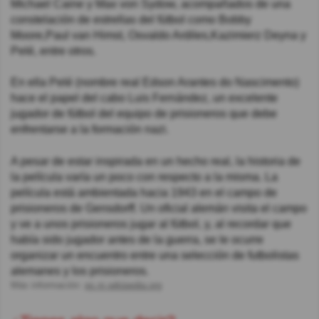
Michael Caine y Max von Sydow, acompañados de una
constelación de estrellas del fútbol como Bobby
Moore,Paul van Himst, Osvaldo Ardiles,Kazimierz Deyna y
Pelé, entre otros.
En ella Pelé (nombre real Edson Arantes do Nascimento)
hace el papel del cabo Luis Fernández, un excelente
jugador de fútbol del equipo de prisioneros que debe
enfrentarse a la formación nazi.
A pesar de estar inspirada en un hecho real, la historia de
la película varía un poco con respecto a la misma. La
película está ambientada hacia 1943 en el campo de
prisioneros de Gensdorff. Un oficial alemán visita el campo
y ve a unos prisioneros jugar al fútbol, y, al recordar que
había sido jugador antes de la guerra, se le ocurre
organizar un encuentro entre una selección de futbolistas
alemanes y los prisioneros.
Más información:
es.m.wikipedia.org