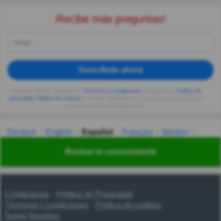
Recibe más preguntas!
Suscríbete ahora
Al seguir usando, aceptas los
Términos y condiciones
de Quizzclub,
Política de
privacidad
,
Política de cookies
y recibes adivinanzas y preguntas de QuizzClub a
tu correo electrónico diariamente.
Deutsch
English
Español
Français
Italiano
Nederlands
Polski
Português
Svenska
Türkçe
Revisar tu conocimiento
Русский
Українська
हिन्दी
한국어
汉语
漢語
Contáctanos
Política de Privacidad
Términos y condiciones
Política de cookies
Sobre Nosotros