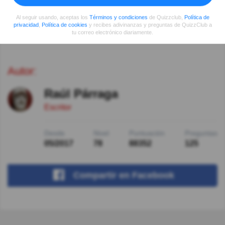
Al seguir usando, aceptas los
Términos y condiciones
de Quizzclub,
Política de
Ver más comentarios
privacidad
,
Política de cookies
y recibes adivinanzas y preguntas de QuizzClub a
tu correo electrónico diariamente.
Autor:
Raúl Párraga
Escritor
Desde
Nivel
Puntuación
Preguntas
05/2017
78
88352
125
Compartir
en Facebook