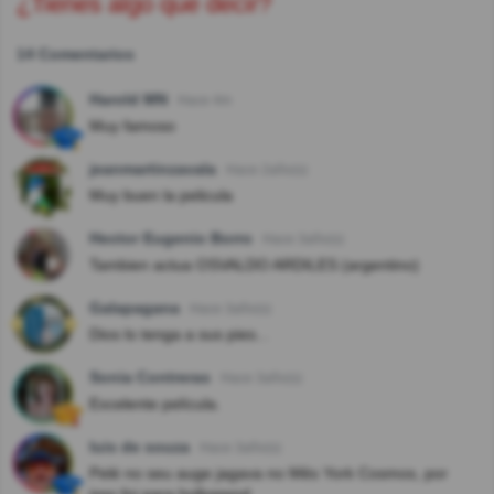
¿Tienes algo que decir?
14 Comentarios
Harold MN
Hace 4m
Muy famoso
jeanmartinzavala
Hace 2año(s)
Muy buen la pelicula
Hector Eugenio Borro
Hace 3año(s)
Tambien actua OSVALDO ARDILES (argentino)
Galapagana
Hace 3año(s)
Dios lo tenga a sus pies...
Sonia Contreras
Hace 3año(s)
Excelente película.
luis de souza
Hace 3año(s)
Pelé no seu auge jagava no Mês York Cosmos, por