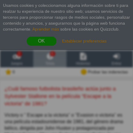
Usamos cookies y coleccionamos alguna información sobre ti para
realzar tu experiencia de nuestro sitio web; usamos servicios de
terceros para proporcionar rasgos de medios sociales, personalizar
contenido y anuncios, y asegurarnos que la página web funciona
correctamente.
Aprender más
sobre las cookies en Quizzclub.
OK
Establecer preferencias
2
6
Juegos
Trivia
Historias
Entrar
0
Probar las inderectas
¿Cuál famoso futbolista brasileño actúa junto a
Sylvester Stallone en la película "Escape a la
victoria" de 1981?
Victory o " Escape a la victoria" o "Evasion o victoria" es
una película estadounidense de 1981, del género drama
bélico, dirigida por John Huston y protagonizada por