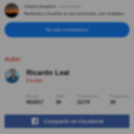
Liliana Amadori
Hace 8año(s)
Bariloche y Usuahia no son provincias, son ciudades
Ver más comentarios
Autor:
Ricardo Leal
Escritor
Desde
Nivel
Puntuación
Preguntas
05/2017
39
11179
29
Compartir
en Facebook