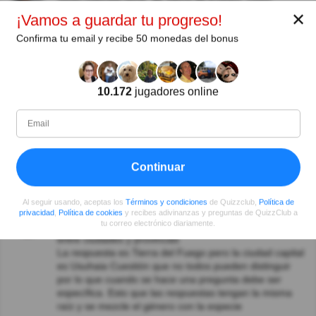
Tanto Ushuaia (pcia. de Tierra de Fuego), como
Bariloche, (pcia. de Rio Negro), no son provincias son
✕
¡Vamos a guardar tu progreso!
CIUDADES
Confirma tu email y recibe 50 monedas del bonus
María Susana Vázquez Chebli
Hace 7año(s)
Bariloche y Ushuaia provincias argentinas????
10.172
jugadores online
Stella Maris Cruz
Hace 7año(s)
Muy facilitadora la pregunta....
Enrique de la Viña
Hace 7año(s)
Señor Leal, no conozco su nacionalidad pero de
Continuar
geografía de Argentina sabe poco y nada, Bariloche y
Ushuaia son CIUDADES, no provincias
Al seguir usando, aceptas los
Términos y condiciones
de Quizzclub,
Política de
Aquiles Cerda
Hace 8año(s)
privacidad
,
Política de cookies
y recibes adivinanzas y preguntas de QuizzClub a
tu correo electrónico diariamente.
Como bien dicen otros concursantes hay una confusión
entre ciudades y provincias
La respuesta es Tierra del Fuego pero la ciudad capital
es Usuhaia Cuestión que no todos pueden distinguir
por lo que cuando se hace una pregunta debe ser
específica. Esto que las respuestas tengan la misma
raíz y se mezcle el género con la especie