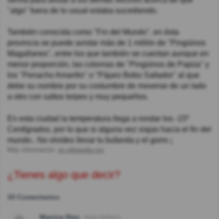
"algo" fuera de lo usual estaba sucediendo.
También conocida como "Fin del Mundo", en ésta
provincia se puede avistar más de 1 millón de "Pingüinos
Magallanes", entre los que también se cuentan aunque en
menor proporción, las colonias de "Pingüinos de Papúa" y
los "Penacho Amarillo" o "Pájaro Bobo Saltador" al que
debe su nombre por su costumbre de moverse de un lado
a otro con saltos torpes y muy pequeños.
En esta ciudad la temperatura llega a rondar los -15º
Centígrados, por lo que si alguna vez viajas hacia el fin del
mundo.. No olvides llevar tu bufanda y el gorro ¡
Más información:
es.wikipedia.org
¿Tienes algo que decir?
33 Comentarios
Manica Diaz
Hace 8año(s)