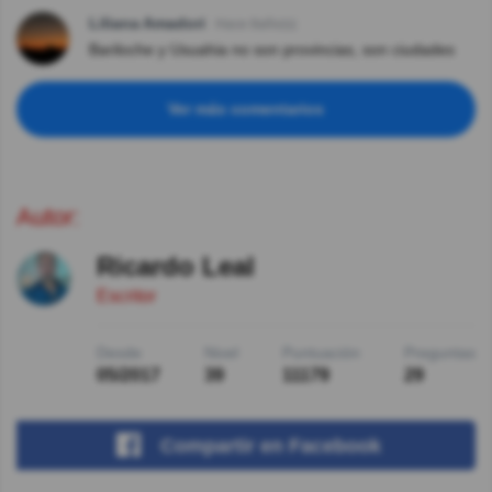
Liliana Amadori
Hace 8año(s)
Bariloche y Usuahia no son provincias, son ciudades
Ver más comentarios
Autor:
Ricardo Leal
Escritor
Desde
Nivel
Puntuación
Preguntas
05/2017
39
11179
29
Compartir
en Facebook