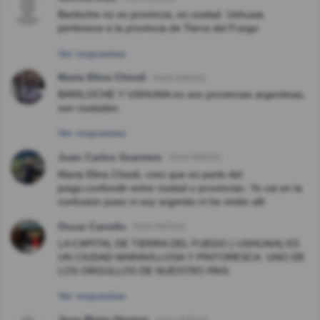
Bariloche no es provincia, es ciudad. Ushuaia
pertenece a la provincia de Tierra del Fuego
Ver respuestas
Maria Elina Chiodi
Hace 8año(s)
BARILOCHE Y USHUAIA no son provincias argentinas,
son ciudades.
Ver respuestas
Juan Carlos Guerrero
Hace 8año(s)
Maria Elina Chiodi, creo que es parte del
juego,confundir entre ciudad o provincias. Yo cai en la
confusion pues ni soy argentio ni he vivido alli.
Oscar Canello
Hace 8año(s)
LA CAPITAL DE TIERRA DEL FUEGO ( USHUAIA) ES
UN CIUDAD MARAVILLOSA Y PINTORESCA. UNO DE
LOS ORGULLOS DE NUESTRO PAIS
Ver respuestas
Jose Maria Herrero
Hace 6año(s)