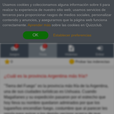
Usamos cookies y coleccionamos alguna información sobre ti para
realzar tu experiencia de nuestro sitio web; usamos servicios de
terceros para proporcionar rasgos de medios sociales, personalizar
contenido y anuncios, y asegurarnos que la página web funciona
correctamente.
Aprender más
sobre las cookies en Quizzclub.
OK
Establecer preferencias
2
6
Juegos
Trivia
Historias
Entrar
0
Probar las inderectas
¿Cuál es la provincia Argentina más fría?
"Tierra del Fuego" es la provincia más fría de la Argentina,
una de sus ciudades turísticas es Ushuaia. Cuando
Magallanes y su expedición pasaron por el estrecho que
hoy lleva su nombre quedaron admirados por que los
lugareños encendían fuego, costumbre que al parecer les
servía para avisar a los demás vecinos acerca de que