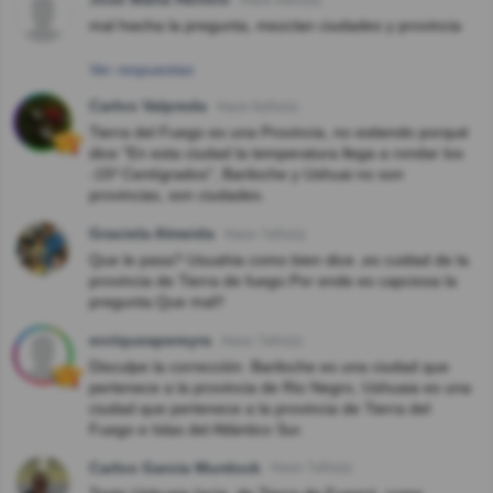
mal hwcha la pregunta, mezclan ciudades y provincia
Ver respuestas
Carlos Valpreda
Hace 6año(s)
Tierra del Fuego es una Provincia, no estiendo porqué
dice "En esta ciudad la temperatura llega a rondar los
-15º Centígrados", Bariloche y Ushuai no son
provincias, son ciudades.
Graciela Almeida
Hace 7año(s)
Que le pasa? Usuahia como bien dice ,es cuidad de la
provincia de Tierra de fuego.Por ende es capciosa la
pregunta.Que mal!!
enriqueapereyra
Hace 7año(s)
Disculpe la corrección. Bariloche es una ciudad que
pertenece a la provincia de Rio Negro, Ushuaia es una
ciudad que pertenece a la provincia de Tierra del
Fuego e Islas del Atlántico Sur.
Carlos Garcia Murdock
Hace 7año(s)