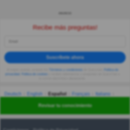
ANUNCIO
Recibe más preguntas!
Suscríbete ahora
Al seguir usando, aceptas los
Términos y condiciones
de Quizzclub,
Política de
privacidad
,
Política de cookies
y recibes adivinanzas y preguntas de QuizzClub a
tu correo electrónico diariamente.
Deutsch
English
Español
Français
Italiano
Nederlands
Polski
Português
Svenska
Türkçe
Revisar tu conocimiento
Русский
Українська
हिन्दी
한국어
汉语
漢語