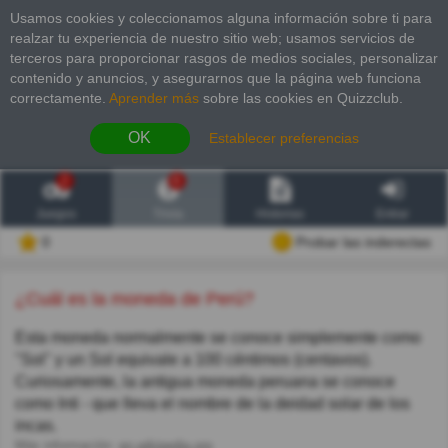
Usamos cookies y coleccionamos alguna información sobre ti para
realzar tu experiencia de nuestro sitio web; usamos servicios de
terceros para proporcionar rasgos de medios sociales, personalizar
contenido y anuncios, y asegurarnos que la página web funciona
correctamente.
Aprender más
sobre las cookies en Quizzclub.
OK
Establecer preferencias
2
6
Juegos
Trivia
Historias
Entrar
0
Probar las inderectas
¿Cuál es la moneda de Perú?
Esta moneda normalmente se conoce simplemente como
"Sol" y un Sol equivale a 100 céntimos (centavos).
Curiosamente, la antigua moneda peruana se conoce
como Inti - que lleva el nombre de la deidad solar de los
incas.
Más información:
en.wikipedia.org