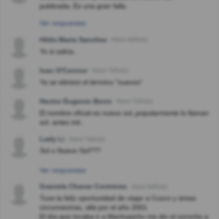
publicada..Es una gran falla.
Ver respuestas
Hilda Maria Sanchez
Hace 6año(s)
Yo si sabía..
Ivan O'Connor
Hace 7año(s)
Ya se eliminó el término "nuevos"
Hector Eugenio Borro
Hace 7año(s)
El nombre oficial es nuevo sol,,popularmente lo llaman
sol..antes inti..
Lady Li
Hace 7año(s)
Sol o Nuevo Sol???
Ver respuestas
Graciela Chavar Contreras
Hace 8año(s)
Tuve la feliz oportunidad de viajar a Cuzco y áreas
circunvecinas, allá por el año 2001.
El día que tocaba ir a Machupichu me dio el soroche a