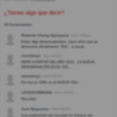
¿Tienes algo que decir?
19 Comentarios
Rolando Chang Egúsquiza
Hace 7año(s)
Están algo desactualizados, hace años que se
denomina oficialmente "SOL", a secas.
rmoralesys
Hace 4año(s)
PERO A PARTIR DEL AÑO 2015...LA NUEVA
DENOMINACIÓN ES EL SOL...
rmoralesys
Hace 4año(s)
Por ley en 1991 es el NUEVO SOL...
LEYDACORRONS
Hace 4año(s)
Muy bien.
Jose Baquerizo
Hace 5año(s)
Una explicación tan escueta no merece ser