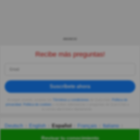
ANUNCIO
Recibe más preguntas!
Suscríbete ahora
Al seguir usando, aceptas los
Términos y condiciones
de Quizzclub,
Política de
privacidad
,
Política de cookies
y recibes adivinanzas y preguntas de QuizzClub a
tu correo electrónico diariamente.
Deutsch
English
Español
Français
Italiano
Nederlands
Polski
Português
Svenska
Türkçe
Revisar tu conocimiento
Русский
Українська
हिन्दी
한국어
汉语
漢語