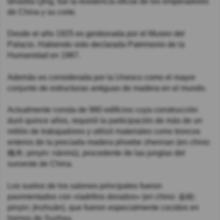
dinastía Qing, fue la residencia oficial de los emperadores
de China y su corte.
Desde el año 1925 es gestionada por el Museo del
Palacio. Habiendo sido declarada Patrimonio de la
Humanidad en 1987.
Además es considerada por la Unesco como el mayor
conjunto de estructuras antiguas de madera en el mundo.
Actualmente consta de 980 edificios cuya construcción
duró quince años, requirió la participación de más de un
millón de trabajadores y utilizó materiales como troncos
enteros de la preciada madera phoebe zhennan (en chino:
楠木; pinyin: nánmù), procedente de las junglas del
suroeste de China.
Los suelos de los salones principales fueron
pavimentados con «ladrillos dorados» (en chino: 金砖;
pinyin: jīnzhuān), que fueron especialmente cocidos en
hornos de Suzhou.