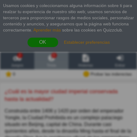
Usamos cookies y coleccionamos alguna información sobre ti para
realzar tu experiencia de nuestro sitio web; usamos servicios de
terceros para proporcionar rasgos de medios sociales, personalizar
contenido y anuncios, y asegurarnos que la página web funciona
correctamente.
Aprender más
sobre las cookies en Quizzclub.
OK
Establecer preferencias
2
6
Juegos
Trivia
Historias
Entrar
0
Probar las inderectas
¿Cuál es la mayor ciudad imperial conservada
hasta la actualidad?
Construida entre 1406 y 1420 por orden del emperador
Yongle, la Ciudad Prohibida es un complejo palaciego
situado en Beijing, capital de China. Durante casi
quinientos años, desde la dinastía Ming hasta el final de la