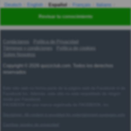
Deutsch
English
Español
Français
Italiano
Nederlands
Polski
Português
Svenska
Türkçe
Revisar tu conocimiento
Русский
Українська
हिन्दी
한국어
汉语
漢語
Contáctanos
Política de Privacidad
Términos y condiciones
Política de cookies
Sobre Nosotros
Copyright © 2026 quizzclub.com. Todos los derechos
reservados
Este sitio web no forma parte de la página web de Facebook ni de
Facebook Inc. Además, este sitio no está respaldado de ningún
modo por Facebook.
FACEBOOK es una marca registrada de FACEBOOK, Inc.
Disclaimer: All content is provided for entertainment purposes only
Cambiar ajustes de privacidad