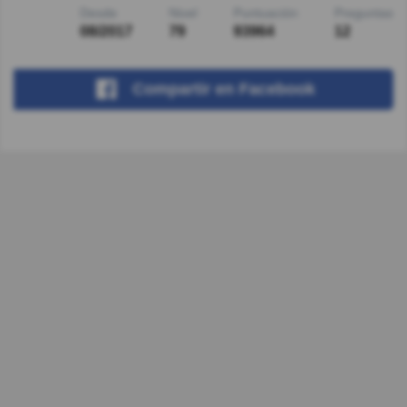
Desde
Nivel
Puntuación
Preguntas
08/2017
79
93964
12
Compartir
en Facebook