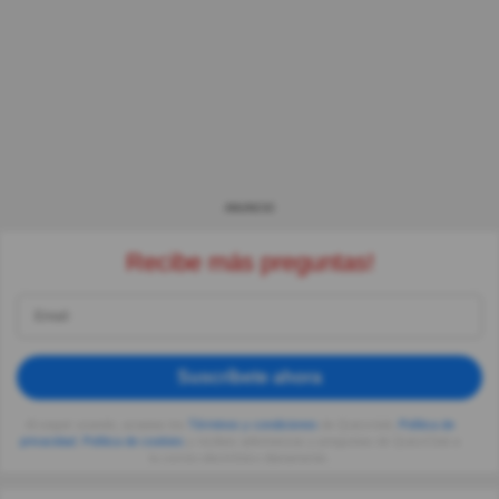
ANUNCIO
Recibe más preguntas!
Suscríbete ahora
Al seguir usando, aceptas los
Términos y condiciones
de Quizzclub,
Política de
privacidad
,
Política de cookies
y recibes adivinanzas y preguntas de QuizzClub a
tu correo electrónico diariamente.