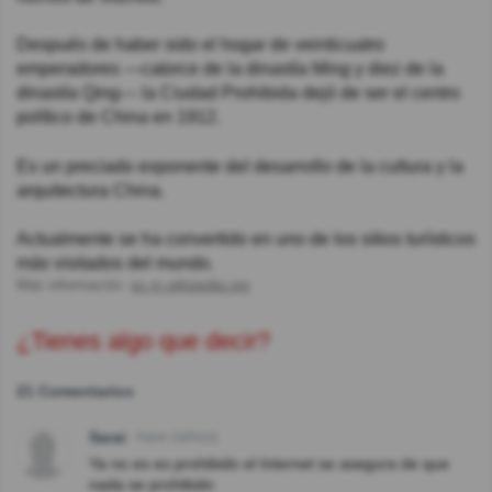
Después de haber sido el hogar de veinticuatro
emperadores —catorce de la dinastía Ming y diez de la
dinastía Qing— la Ciudad Prohibida dejó de ser el centro
político de China en 1912.
Es un preciado exponente del desarrollo de la cultura y la
arquitectura China.
Actualmente se ha convertido en uno de los sitios turísticos
más visitados del mundo.
Más información:
es.m.wikipedia.org
¿Tienes algo que decir?
21 Comentarios
Sarai
Hace 2año(s)
Ya no es es prohibido el Internet se asegura de que
nada se prohibido