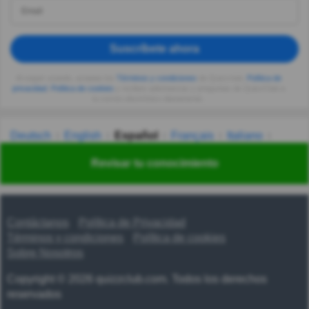
Suscríbete ahora
Al seguir usando, aceptas los
Términos y condiciones
de Quizzclub,
Política de
privacidad
,
Política de cookies
y recibes adivinanzas y preguntas de QuizzClub a
tu correo electrónico diariamente.
Deutsch
English
Español
Français
Italiano
Nederlands
Polski
Português
Svenska
Türkçe
Revisar tu conocimiento
Русский
Українська
हिन्दी
한국어
汉语
漢語
Contáctanos
Política de Privacidad
Términos y condiciones
Política de cookies
Sobre Nosotros
Copyright © 2026 quizzclub.com. Todos los derechos
reservados