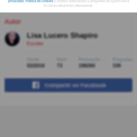
privacidad
,
Política de cookies
y recibes adivinanzas y preguntas de QuizzClub a
tu correo electrónico diariamente.
Autor:
Lisa Lucero Shapiro
Escritor
Desde
Nivel
Puntuación
Preguntas
02/2016
73
198260
339
Compartir
en Facebook