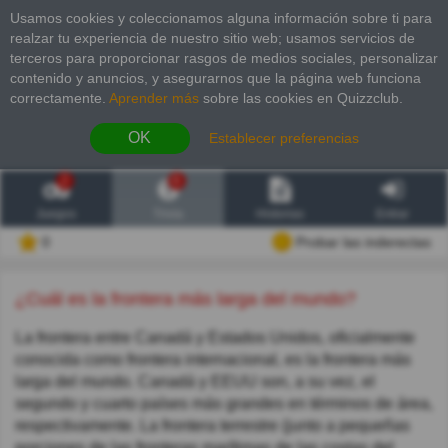
Usamos cookies y coleccionamos alguna información sobre ti para
realzar tu experiencia de nuestro sitio web; usamos servicios de
terceros para proporcionar rasgos de medios sociales, personalizar
contenido y anuncios, y asegurarnos que la página web funciona
correctamente.
Aprender más
sobre las cookies en Quizzclub.
OK
Establecer preferencias
2
6
Juegos
Trivia
Historias
Entrar
0
Probar las inderectas
¿Cuál es la frontera más larga del mundo?
La frontera entre Canadá y Estados Unidos, oficialmente
conocida como frontera internacional, es la frontera más
larga del mundo. Canadá y EEUU son, a su vez, el
segundo y cuarto países más grandes en términos de área,
respectivamente. La frontera terrestre (junto a pequeñas
porciones de las fronteras marítimas de las costas del