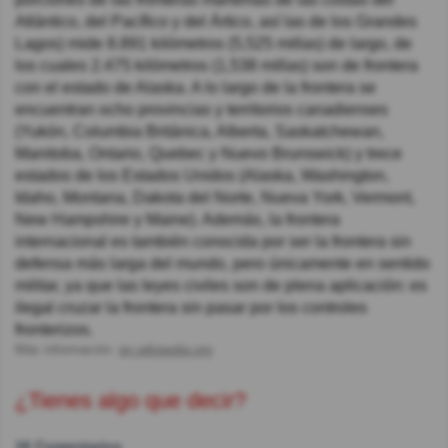
Atlántico, del Pacífico y del Ártico, así las de los Grandes
Lagos) mide 8.891 kilómetros (5,525 millas) de largo, de
los cuales 2.475 kilómetros (1,538 millas) son de frontera
con el estado de Alaska. A lo largo de la frontera se
encuentran ocho provincias y territorios canadienses
(Yukón, Columbia Británica, Alberta, Saskatchewan,
Manitoba, Ontario, Quebec y Nuevo Brunswick) y trece
estados de los Estados Unidos (Alaska, Washington,
Idaho, Montana, Dakota del Norte, Nueva York, Vermont,
New Hampshire y Maine). Además, la frontera
internacional es también conocida por ser la frontera sin
defensa más larga del mundo, pero únicamente en sentido
militar, ya que las leyes civiles son de plena aplicación: es
ilegal cruzar la frontera sin pasar por los controles
fronterizos.
Más información:
en.wikipedia.org
¿Tienes algo que decir?
16 Comentarios