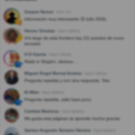
Gaspar Nunez
Hace 1m
Información muy interesante 🧐 Julio 2026¡
Hector Ornelas
Hace 4año(s)
A lo largo de esta frontera hay 111 puestos de cruce
terrestre
H D García
Hace 7año(s)
Made in Shapiro, obvious....
Miguel Ángel Bernal Andreo
Hace 7año(s)
Pregunta repetida y con otra respuesta. Tela
El Mike
Hace 8año(s)
Pregunta repetida, salió hace poco.
Caridad Martinez
Hace 9año(s)
Me gusta esta páginas se aprende mucho gracias
Santos Augusto Serrano Herrera
Hace 9año(s)