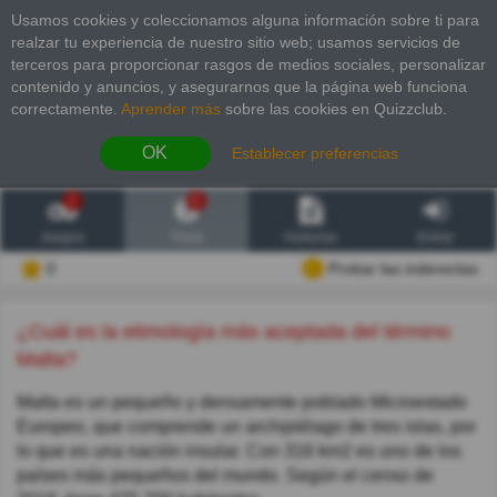
Usamos cookies y coleccionamos alguna información sobre ti para
realzar tu experiencia de nuestro sitio web; usamos servicios de
terceros para proporcionar rasgos de medios sociales, personalizar
contenido y anuncios, y asegurarnos que la página web funciona
correctamente.
Aprender más
sobre las cookies en Quizzclub.
OK
Establecer preferencias
2
6
Juegos
Trivia
Historias
Entrar
0
Probar las inderectas
¿Cuál es la etimología más aceptada del término
Malta?
Malta es un pequeño y densamente poblado Microestado
Europeo, que comprende un archipiélago de tres islas, por
lo que es una nación insular. Con 316 km2 es uno de los
países más pequeños del mundo. Según el censo de