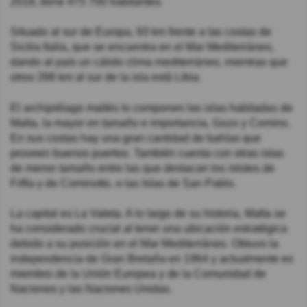
2018, tiene 475 700 habitantes.
Situado al sur de Europa, 93 km frente a las costas de
Sicilia Italia, que se encuentra en el Mar Mediterráneo,
dando al país un cálido clima mediterráneo, mientras que
otros 288 km al sur de la isla está Libia.
El archipiélago maltés lo componen las islas habitadas de
Malta, la mayor en tamaño e importancia, Gozo y Comino.
En sus costas hay una gran cantidad de bahías que
proveen buenos puertos. También cuenta con otras islas
de menor tamaño entre las que destacan los islotes de
Filfla y de Cominotto, o las Islas de San Pablo.
La capital es La Valeta. A lo largo de su historia, Malta se
ha considerado crucial al tener una ubicación estratégica
debido a su posición en el Mar Mediterráneo. Obtuvo la
independencia de Gran Bretaña en 1964 y actualmente es
miembro de la Unión Europea y de la Comunidad de
Naciones y las Naciones Unidas.