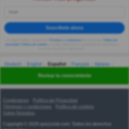
Suscríbete ahora
Al seguir usando, aceptas los
Términos y condiciones
de Quizzclub,
Política de
privacidad
,
Política de cookies
y recibes adivinanzas y preguntas de QuizzClub a
tu correo electrónico diariamente.
Deutsch
English
Español
Français
Italiano
Nederlands
Polski
Português
Svenska
Türkçe
Revisar tu conocimiento
Русский
Українська
हिन्दी
한국어
汉语
漢語
Contáctanos
Política de Privacidad
Términos y condiciones
Política de cookies
Sobre Nosotros
Copyright © 2026 quizzclub.com. Todos los derechos