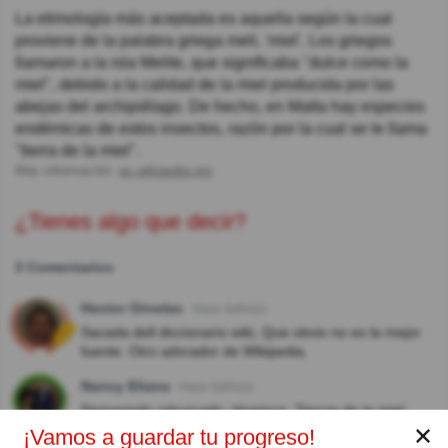
La etimología más aceptada es aquella según la cual
proviene de la palabra griega meli, 'miel'. Los griegos
llamaron a la isla Melite, que significaba "dulce como la
miel", debido a la calidad de la miel producida por las
abejas del archipiélago. De hecho, en Malta hay especies
endémicas de estos insectos, razón por la cual se le llama
"tierra de la miel".
Más información:
es.wikipedia.org
¿Tienes algo que decir?
3 Comentarios
Hector Ornelas
Hace 4año(s)
Sacada dell diccionario wiki, Que obvio no es la mejor
fuente. Otro adorador de Wikipedia.
Nancy Eliana
Hace 5año(s)
Demasiado rebuscado, términos, Tierras de la miel.
✕
¡Vamos a guardar tu progreso!